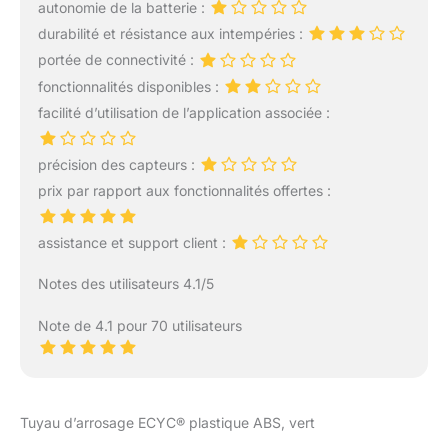
Qualité】 Le kit de
autonomie de la batterie :
connecteur de tuyau est
durabilité et résistance aux intempéries :
en plastique robuste. Il
portée de connectivité :
est robuste et rouillé,
fermé et durable. La
fonctionnalités disponibles :
connexion ennuyeuse et
facilité d’utilisation de l’application associée :
la connexion du robinet
sont compatibles avec la
précision des capteurs :
plupart des systèmes de
gicleurs et des systèmes
prix par rapport aux fonctionnalités offertes :
d'irrigation du jardin.
【Facile à Installer】 Le
assistance et support client :
fessé Arrosage Tuyau
peut être fermement
Notes des utilisateurs 4.1/5
connecté et résolu par
un train simple,
Note de 4.1 pour 70 utilisateurs
économisant ainsi du
temps et de l'énergie, et
très pratique. Connexion
sûre mélangée en
quelques secondes.
Tuyau d’arrosage ECYC® plastique ABS, vert
Divisez l'eau en deux