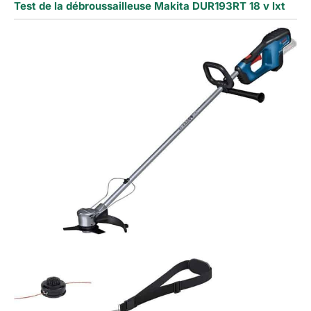
Test de la débroussailleuse Makita DUR193RT 18 v lxt