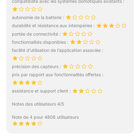
compatibilité avec les systèmes domotiques existants :
hauteur de robinet de 40
clients sont heureux et
mm, fourni avec deux
satisfaits. Si vous avez
rondelles différentes
des questions, veuillez
autonomie de la batterie :
pour s'adapter à une
nous contacter à tout
durabilité et résistance aux intempéries :
variété de robinets,
moment. Tous les
portée de connectivité :
fonctionne avec des
problèmes sont résolus
robinets ronds et carrés,
dans les 24 heures.
fonctionnalités disponibles :
peut connecter la plupart
facilité d’utilisation de l’application associée :
des robinets de cuisine,
de bain et de jardin à
précision des capteurs :
votre tuyau d'arrosage
Nombreuses
prix par rapport aux fonctionnalités offertes :
applications : le raccord
de robinet de tuyau de
assistance et support client :
cuisine, de jardin, de salle
de bain convient à la fois
Notes des utilisateurs 4/5
à l'intérieur et à
l'extérieur, à la cuisine et
Note de 4 pour 4806 utilisateurs
au robinet de salle de
bain, il peut également
utiliser des systèmes
d'eau extérieurs, tels que