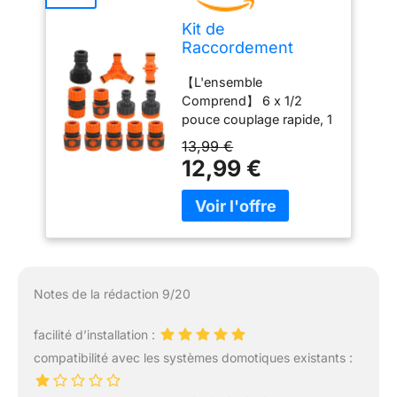
Kit de
Raccordement
D'arrosage 12 Pcs -
【L'ensemble
Raccords Rapides,
Comprend】 6 x 1/2
Accessoires Double
pouce couplage rapide, 1
Fiche Y, Rallonge
x Connexion de
1/2" - Tuyau 2 en 1
13,99 €
maintenance du tuyau
12,99 €
en plastique, 2 x 2
adaptateur de robinet
dans le navire, 1 x Y
Branch Connection, 1 x
connexion à 2 voies, 1/2
standards avec normes
DN15 Tube (diamètre
Notes de la rédaction 9/20
extérieur de 16 mm) et la
plupart du tube DN15
facilité d’installation :
standard (16 mm)
compatibilité avec les systèmes domotiques existants :
compatible compatible.
【Matériau de Haute