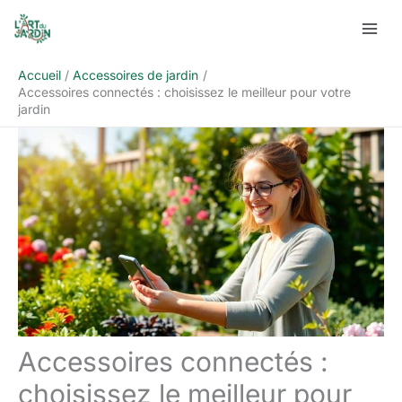
Aller
Rechercher
au
contenu
Accueil
Accessoires de jardin
Accessoires connectés : choisissez le meilleur pour votre
jardin
Accessoires connectés :
choisissez le meilleur pour