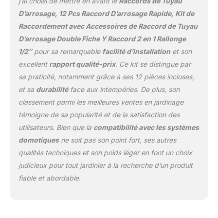
j’ai choisi de mettre en avant le
Raccords de Tuyau
peut être fermement
D’arrosage, 12 Pcs Raccord D’arrosage Rapide, Kit de
connecté et résolu par
Raccordement avec Accessoires de Raccord de Tuyau
un train simple,
D’arrosage Double Fiche Y Raccord 2 en 1 Rallonge
économisant ainsi du
temps et de l'énergie, et
1/2″
pour sa remarquable
facilité d’installation
et son
très pratique. Connexion
excellent
rapport qualité-prix
. Ce kit se distingue par
sûre mélangée en
sa praticité, notamment grâce à ses 12 pièces incluses,
quelques secondes.
et sa
durabilité
face aux intempéries. De plus, son
Divisez l'eau en deux
directions différentes.
classement parmi les meilleures ventes en jardinage
【Application étendue】
témoigne de sa popularité et de la satisfaction des
Raccord Tuyau Arrosage
utilisateurs. Bien que la
compatibilité avec les systèmes
et les connexions de TAP
domotiques
ne soit pas son point fort, ses autres
sont compatibles avec
qualités techniques et son poids léger en font un choix
les systèmes d'irrigation
et les jardins les plus
judicieux pour tout jardinier à la recherche d’un produit
courants. Utilisez un
fiable et abordable.
tuyau court, une
pelouse, une irrigation du
jardin, un lavage de
voitures et des