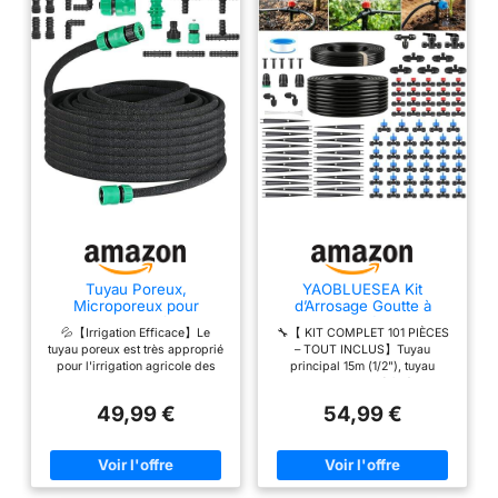
Tuyau Poreux,
YAOBLUESEA Kit
Microporeux pour
d’Arrosage Goutte à
Irrigation Goutte à Goutte,
Goutte 101 Pièces avec
💦【Irrigation Efficace】Le
🔧【 KIT COMPLET 101 PIÈCES
Tuyau Économiseur
Compensation de
tuyau poreux est très approprié
– TOUT INCLUS】Tuyau
d'Eau pour Arrosage,
Pression, Tuyaux 15m
pour l'irrigation agricole des
principal 15m (1/2"), tuyau
Jardins, Pelouses,
PVC/PE/PP, 4 Modes,
jardins, vergers, pelouses,
secondaire 15m (1/4"), 35
Terrasses, Flexible
pour Jardin Potager
fermes, etc. Comparé aux
goutteurs à compensation de
Irrigation Kit (50m)
Serre
49,99 €
54,99 €
systèmes d'irrigation par
pression, connecteurs rapides,
aspersion traditionnels, il peut
supports, vannes et manuel
économiser jusqu'à 70% d'eau.
d’installation. Montage
💦【Facile à Ranger】La
immédiat sans outils
conception compacte n'occupe
supplémentaires. 💧【4 MODES