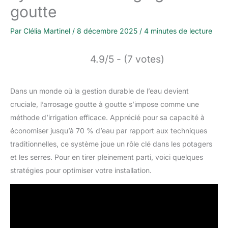
goutte
Par
Clélia Martinel
/
8 décembre 2025
/
4 minutes de lecture
4.9/5 - (7 votes)
Dans un monde où la gestion durable de l’eau devient
cruciale, l’arrosage goutte à goutte s’impose comme une
méthode d’irrigation efficace. Apprécié pour sa capacité à
économiser jusqu’à 70 % d’eau par rapport aux techniques
traditionnelles, ce système joue un rôle clé dans les potagers
et les serres. Pour en tirer pleinement parti, voici quelques
stratégies pour optimiser votre installation.