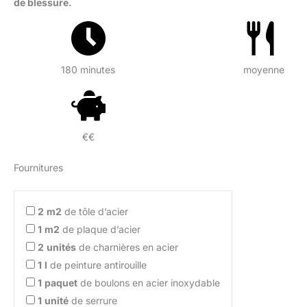
de blessure.
180 minutes
moyenne
€€
Fournitures
2
m2
de tôle d’acier
1
m2
de plaque d’acier
2
unités
de charnières en acier
1
l
de peinture antirouille
1
paquet
de boulons en acier inoxydable
1
unité
de serrure