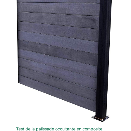
Précautions : 1. Évitez de
Verfügbarkeit können anstelle der 125mm
décharger complètement
Schleifscheiben auch T29 Fächerscheiben
la batterie. L’utilisation
enthalten sein. Wir bitten um Ihr
alternée de batteries de
Verständnis）
rechange est plus
efficace, préserve les
cellules et prolonge la
durée de vie de la
batterie ; 2. Stockez la
batterie dans un endroit
frais et sec, à l’abri des
températures extrêmes,
afin de prolonger sa
durée de vie ; 3. N’utilisez
pas ces batteries avec
d’autres appareils afin
d’éviter toute surcharge.
Test de la palissade occultante en composite