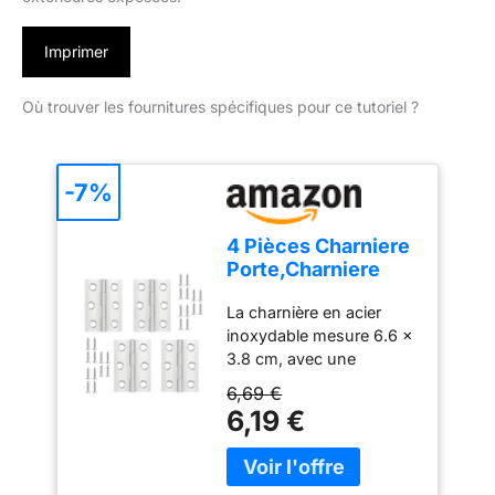
Imprimer
Où trouver les fournitures spécifiques pour ce tutoriel ?
-7%
4 Pièces Charniere
Porte,Charniere
Inox,Charnière
La charnière en acier
Invisible,Charnière
inoxydable mesure 6.6 x
plate
3.8 cm, avec une
épaisseur réelle de 1.2
6,69 €
mm, une taille
6,19 €
raisonnable pour
s'adapter à la plupart des
portes. La charnière en