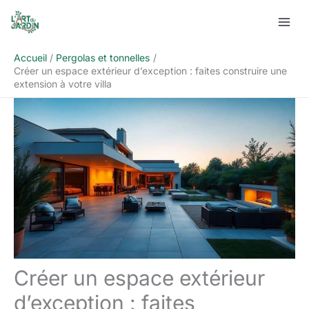
Aller
Rechercher
au
contenu
Accueil
Pergolas et tonnelles
Créer un espace extérieur d’exception : faites construire une
extension à votre villa
Créer un espace extérieur
d’exception : faites