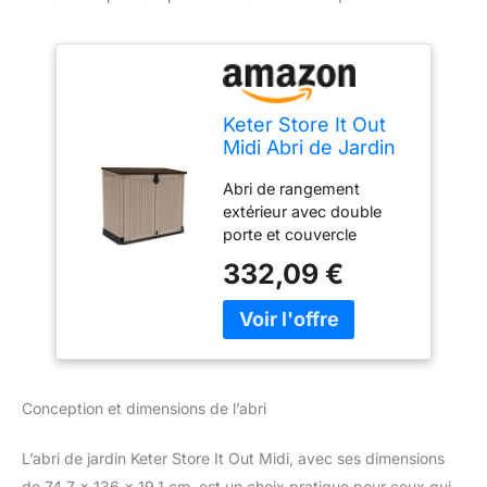
Keter Store It Out
Midi Abri de Jardin
extérieur,
Abri de rangement
Taupe/Beige, 800
extérieur avec double
litres
porte et couvercle
rabattable imitation bois
332,09 €
Capacité : 800 l Matériau
: polypropylène injecté
Sol inclus et possibilité
de fermeture avec
cadenas (non inclus)
Montage facile grâce au
Conception et dimensions de l’abri
système click
L’abri de jardin Keter Store It Out Midi, avec ses dimensions
de 74,7 x 136 x 19,1 cm, est un choix pratique pour ceux qui