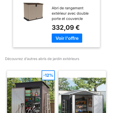
extérieur,
Abri de rangement
Taupe/Beige, 800
extérieur avec double
litres
porte et couvercle
rabattable imitation bois
332,09 €
Capacité : 800 l Matériau
: polypropylène injecté
Sol inclus et possibilité
de fermeture avec
cadenas (non inclus)
Montage facile grâce au
Découvrez d’autres abris de jardin extérieurs
système click
-12%