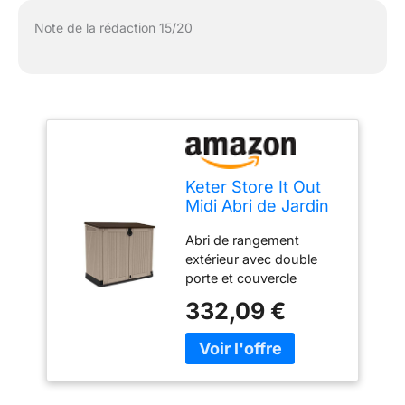
Note de la rédaction 15/20
Keter Store It Out
Midi Abri de Jardin
extérieur,
Abri de rangement
Taupe/Beige, 800
extérieur avec double
litres
porte et couvercle
rabattable imitation bois
332,09 €
Capacité : 800 l Matériau
: polypropylène injecté
Sol inclus et possibilité
de fermeture avec
cadenas (non inclus)