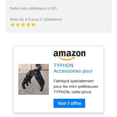
Notes des utilisateurs 4.5/5
Note de 4.5 pour 2 utilisateurs
TYPHON
Accessoires pour
grappin pour mini
Fabriqué spécialement
pelleteuses,
pour les mini-pelleteuses
pelleteuses,
TYPHON, cette pince
baggers, chenilles,
peut être utilisée pour la
machines à
plupart des autres
chenille, grabber
équipements lourds de 3
Grapper
tonnes et moins. La taille