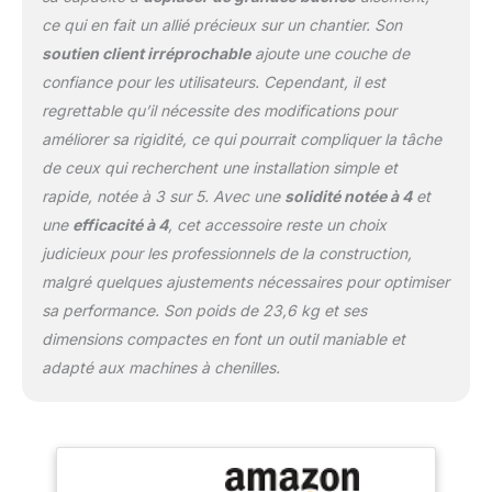
une force de serrage et
ce qui en fait un allié précieux sur un chantier. Son
de levier maximale.
Conçu pour une
soutien client irréprochable
ajoute une couche de
application rugueuse,
confiance pour les utilisateurs. Cependant, il est
robuste et générale.
regrettable qu’il nécessite des modifications pour
Cette pelleteuse est
améliorer sa rigidité, ce qui pourrait compliquer la tâche
idéale pour le grappin
des bûches, des
de ceux qui recherchent une installation simple et
brosses, des déchets, du
rapide, notée à 3 sur 5. Avec une
solidité notée à 4
et
recyclage des matériaux,
une
efficacité à 4
, cet accessoire reste un choix
des déchets, des
judicieux pour les professionnels de la construction,
ordures, des débris en
vrac. Utilisez nos
malgré quelques ajustements nécessaires pour optimiser
grappes TYPHON pour
sa performance. Son poids de 23,6 kg et ses
saisir le bois, la pierre et
dimensions compactes en font un outil maniable et
le métal pour vos projets.
adapté aux machines à chenilles.