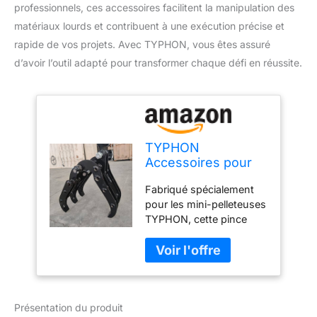
professionnels, ces accessoires facilitent la manipulation des
matériaux lourds et contribuent à une exécution précise et
rapide de vos projets. Avec TYPHON, vous êtes assuré
d’avoir l’outil adapté pour transformer chaque défi en réussite.
TYPHON
Accessoires pour
grappin pour mini
Fabriqué spécialement
pelleteuses,
pour les mini-pelleteuses
pelleteuses,
TYPHON, cette pince
baggers, chenilles,
peut être utilisée pour la
machines à
plupart des autres
chenille, grabber
équipements lourds de 3
Grapper
tonnes et moins. La taille
de la broche est de 25 x
Présentation du produit
160, ce qui rend adaptée