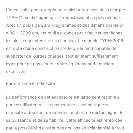
pour une utilisation avec
d'autres marques de
L’accessoire pour grappin pour mini pelleteuses de la marque
machines. Dimensions :
TYPHON se distingue par sa robustesse et sa polyvalence.
34 x 45 x 41,9 cm. Poids
Avec un poids de 23,6 kilogrammes et des dimensions de 51
du produit : 23,6 kg. Le
x 38 x 27,99 cm, cet outil est conçu pour faciliter les tâches
grapper est un
accessoire frontal conçu
les plus exigeantes sur les chantiers. Le modèle TYPH-2006
pour les pelleteuses afin
est doté d’une construction solide qui le rend capable de
de faciliter diverses
supporter de lourdes charges, tout en étant suffisamment
applications,
léger pour ne pas alourdir votre équipement de manière
particulièrement idéal
pour la manipulation des
excessive.
pierres, la saisie des
Performance et efficacité
bûches, le déchargement
des terres, l'empilage,
l'empilage, la
La performance de cet accessoire est largement reconnue
manipulation des
par les utilisateurs. Un commentaire client souligne sa
déchets, où les
capacité à déplacer de grandes bûches, ce qui témoigne de
applications nécessitent
sa puissance et de sa fiabilité. Cette efficacité est renforcée
une force de serrage et
de levier maximale.
par la possibilité d’ajouter des goujons en acier laminé à froid