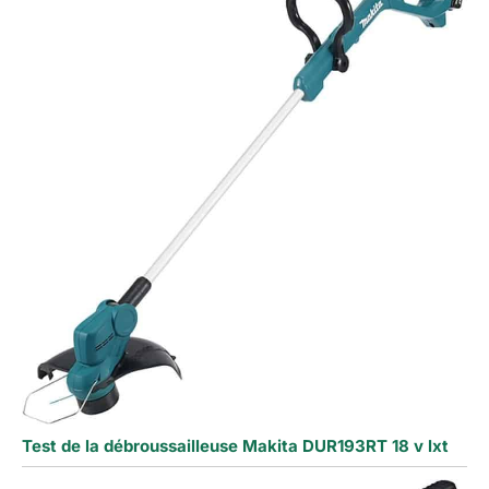
Test de la débroussailleuse Makita DUR193RT 18 v lxt