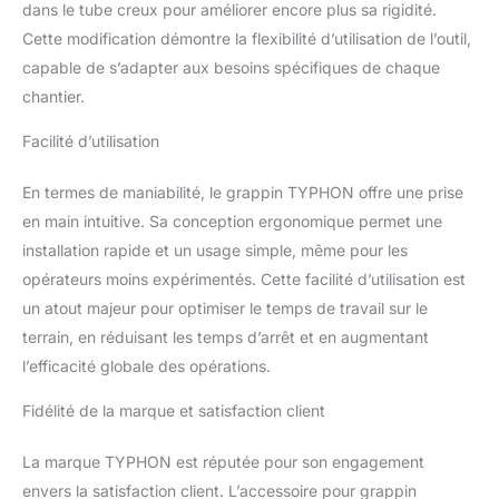
Conçu pour une
dans le tube creux pour améliorer encore plus sa rigidité.
application rugueuse,
Cette modification démontre la flexibilité d’utilisation de l’outil,
robuste et générale.
capable de s’adapter aux besoins spécifiques de chaque
Cette pelleteuse est
idéale pour le grappin
chantier.
des bûches, des
Facilité d’utilisation
brosses, des déchets, du
recyclage des matériaux,
des déchets, des
En termes de maniabilité, le grappin TYPHON offre une prise
ordures, des débris en
en main intuitive. Sa conception ergonomique permet une
vrac. Utilisez nos
installation rapide et un usage simple, même pour les
grappes TYPHON pour
opérateurs moins expérimentés. Cette facilité d’utilisation est
saisir le bois, la pierre et
le métal pour vos projets.
un atout majeur pour optimiser le temps de travail sur le
terrain, en réduisant les temps d’arrêt et en augmentant
l’efficacité globale des opérations.
Fidélité de la marque et satisfaction client
La marque TYPHON est réputée pour son engagement
envers la satisfaction client. L’accessoire pour grappin