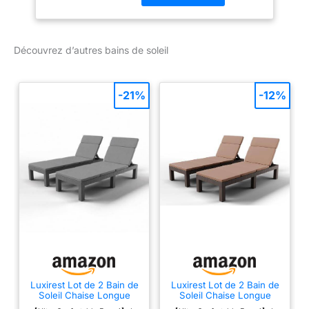
s'intégrer facilement à
tous les types de déco.
Cette chaise longue
Découvrez d’autres bains de soleil
trouvera parfaitement sa
place dans vos espaces
extérieurs d'hôtel ou bien
de terrasses de café en
-21%
-12%
bord de plage. DOSSIER
INCLINABLE MULTI-
POSITIONS : Ce bain de
soleil offre 5 niveaux
d'inclinaison (102, 93,
80, 65, et 34 cm), idéal
pour trouver la position
la plus adaptée à la
situation (lecture, sieste,
bain de soleil, etc.)
DÉPLACEMENT FACILE :
Ce transat est équipé de
2 roulettes à l'arrière
Luxirest Lot de 2 Bain de
Luxirest Lot de 2 Bain de
Soleil Chaise Longue
Soleil Chaise Longue
pour le déplacer
Jardin Exterieur - Dossier
Jardin Exterieur - Dossier