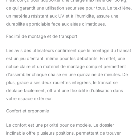
80, 65, et 34 cm), idéal
ce qui garantit une utilisation sécurisée pour tous. Le textilène,
pour trouver la position
un matériau résistant aux UV et à l’humidité, assure une
la plus adaptée à la
situation (lecture, sieste,
durabilité appréciable face aux aléas climatiques.
bain de soleil, etc.)
Facilité de montage et de transport
DÉPLACEMENT FACILE :
Ce transat est équipé de
2 roulettes à l'arrière
Les avis des utilisateurs confirment que le montage du transat
pour le déplacer
est un jeu d’enfant, même pour les débutants. En effet, une
facilement où bon vous
notice claire et un matériel de montage complet permettent
semble. SOLIDE ET
d’assembler chaque chaise en une quinzaine de minutes. De
LÉGER : Conçu en
aluminium et textilène, ce
plus, grâce à ses deux roulettes intégrées, le transat se
transat est très solide et
déplace facilement, offrant une flexibilité d’utilisation dans
léger (charge max.
votre espace extérieur.
recommandée de 150
Kg) : usage pérenne en
Confort et ergonomie
toute commodité
SPÉCIFICATIONS :
Le confort est une priorité pour ce modèle. Le dossier
Dimensions totales : 66l
inclinable offre plusieurs positions, permettant de trouver
x 165P x 102H cm.