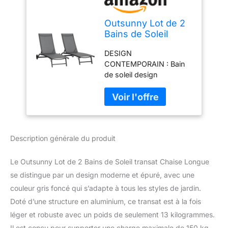
Outsunny Lot de 2
Bains de Soleil
Transat Inclinable
DESIGN
150 Kg Gris Foncé
CONTEMPORAIN : Bain
de soleil design
contemporain avec
lignes élégantes pour
s'intégrer facilement à
tous les types de déco.
Cette chaise longue
Description générale du produit
trouvera parfaitement sa
place dans vos espaces
extérieurs d'hôtel ou bien
Le Outsunny Lot de 2 Bains de Soleil transat Chaise Longue
de terrasses de café en
se distingue par un design moderne et épuré, avec une
bord de plage. DOSSIER
couleur gris foncé qui s’adapte à tous les styles de jardin.
INCLINABLE MULTI-
Doté d’une structure en aluminium, ce transat est à la fois
POSITIONS : Ce bain de
soleil offre 5 niveaux
léger et robuste avec un poids de seulement 13 kilogrammes.
d'inclinaison (102, 93,
Il est conçu pour supporter une charge maximale de 150 kg,