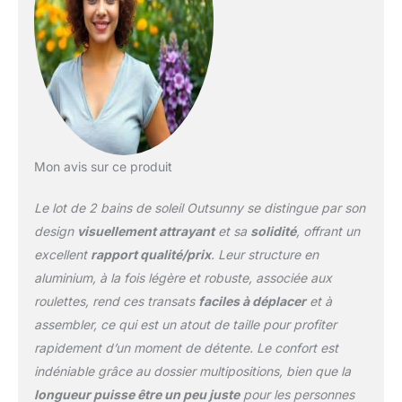
soleil offre 5 niveaux
d'inclinaison (102, 93,
80, 65, et 34 cm), idéal
pour trouver la position
la plus adaptée à la
situation (lecture, sieste,
bain de soleil, etc.)
DÉPLACEMENT FACILE :
Ce transat est équipé de
Mon avis sur ce produit
2 roulettes à l'arrière
pour le déplacer
Le lot de 2 bains de soleil Outsunny se distingue par son
facilement où bon vous
design
visuellement attrayant
et sa
solidité
, offrant un
semble. SOLIDE ET
excellent
rapport qualité/prix
. Leur structure en
LÉGER : Conçu en
aluminium, à la fois légère et robuste, associée aux
aluminium et textilène, ce
transat est très solide et
roulettes, rend ces transats
faciles à déplacer
et à
léger (charge max.
assembler, ce qui est un atout de taille pour profiter
recommandée de 150
rapidement d’un moment de détente. Le confort est
Kg) : usage pérenne en
indéniable grâce au dossier multipositions, bien que la
toute commodité
SPÉCIFICATIONS :
longueur puisse être un peu juste
pour les personnes