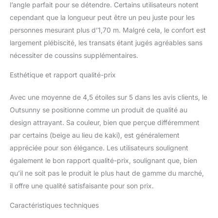
Dimensions en position
l’angle parfait pour se détendre. Certains utilisateurs notent
allongée : 195L x 66l x
cependant que la longueur peut être un peu juste pour les
34H cm. Hauteur
personnes mesurant plus d’1,70 m. Malgré cela, le confort est
d'assise : 30 cm. Charge
largement plébiscité, les transats étant jugés agréables sans
max. recommandée : 150
kg. Assemblage
nécessiter de coussins supplémentaires.
nécessaire.
Esthétique et rapport qualité-prix
Avec une moyenne de 4,5 étoiles sur 5 dans les avis clients, le
Outsunny se positionne comme un produit de qualité au
design attrayant. Sa couleur, bien que perçue différemment
par certains (beige au lieu de kaki), est généralement
appréciée pour son élégance. Les utilisateurs soulignent
également le bon rapport qualité-prix, soulignant que, bien
qu’il ne soit pas le produit le plus haut de gamme du marché,
il offre une qualité satisfaisante pour son prix.
Caractéristiques techniques