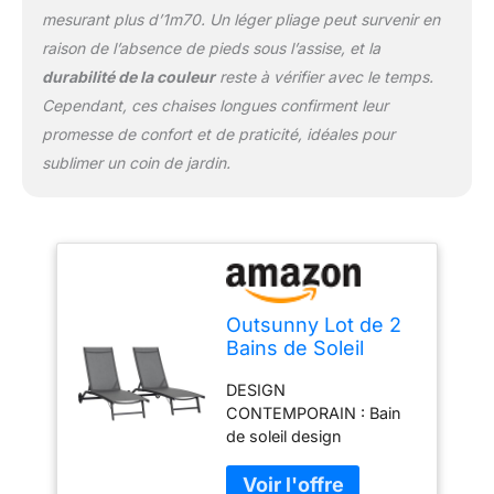
Dimensions totales : 66l
mesurant plus d’1m70. Un léger pliage peut survenir en
x 165P x 102H cm.
raison de l’absence de pieds sous l’assise, et la
Dimensions en position
durabilité de la couleur
reste à vérifier avec le temps.
allongée : 195L x 66l x
34H cm. Hauteur
Cependant, ces chaises longues confirment leur
d'assise : 30 cm. Charge
promesse de confort et de praticité, idéales pour
max. recommandée : 150
sublimer un coin de jardin.
kg. Assemblage
nécessaire.
Outsunny Lot de 2
Bains de Soleil
Transat Inclinable
DESIGN
150 Kg Gris Foncé
CONTEMPORAIN : Bain
de soleil design
contemporain avec
lignes élégantes pour