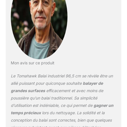
surfaces humides ou
sèches. De plus, il est
super silencieux pour
une utilisation dans et
autour des clients.
Réglable : paramètres
facilement réglables pour
un nettoyage en
profondeur de toute
surface dure, y compris
Mon avis sur ce produit
le béton, l'asphalte, le
carrelage, le marbre, le
Le Tomahawk Balai industriel 96,5 cm se révèle être un
linoléum et le vinyle sans
rayures ni éraflures
allié puissant pour quiconque souhaite
balayer de
Ramassez plus : 5 fois
grandes surfaces
efficacement et avec moins de
plus rapide qu'un balai,
poussière qu’un balai traditionnel. Sa simplicité
recueille jusqu'à 55 litres
d’utilisation est indéniable, ce qui permet de
gagner un
de poussière et de débris
avec ce grand bac de
temps précieux
lors du nettoyage. La solidité et la
collecte de la litière et de
conception du balai sont correctes, bien que quelques
la saleté à l'herbe et aux