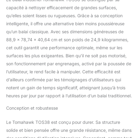
balai électrique peut être
utilisé à l'intérieur et à
capacité à nettoyer efficacement de grandes surfaces,
l'extérieur sur des
qu’elles soient lisses ou rugueuses. Grâce à sa conception
surfaces humides ou
intelligente, il offre une alternative bien moins poussiéreuse
sèches. De plus, il est
qu’un balai classique. Avec ses dimensions généreuses de
super silencieux pour
88,9 x 78,74 x 40,64 cm et son poids de 24,9 kilogrammes,
une utilisation dans et
autour des clients.
cet outil garantit une performance optimale, même sur les
Réglable : paramètres
surfaces les plus exigeantes. Bien qu’il ne soit pas motorisé,
facilement réglables pour
son fonctionnement par engrenages, activé par la poussée de
un nettoyage en
l’utilisateur, le rend facile à manipuler. Cette efficacité est
profondeur de toute
surface dure, y compris
d’ailleurs confirmée par les témoignages d’utilisateurs qui
le béton, l'asphalte, le
notent un gain de temps significatif, atteignant jusqu’à trois
carrelage, le marbre, le
heures par jour par rapport à l’utilisation d’un balai traditionnel.
linoléum et le vinyle sans
rayures ni éraflures
Conception et robustesse
Ramassez plus : 5 fois
plus rapide qu'un balai,
Le Tomahawk TOS38 est conçu pour durer. Sa structure
recueille jusqu'à 55 litres
solide et bien pensée offre une grande résistance, même dans
de poussière et de débris
avec ce grand bac de