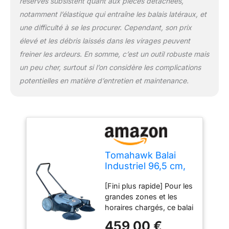
réserves subsistent quant aux pièces détachées,
tontes d'aménagement
notamment l’élastique qui entraîne les balais latéraux, et
paysager. Léger et
compact : avec un
une difficulté à se les procurer. Cependant, son prix
design léger et compact
élevé et les débris laissés dans les virages peuvent
capable de passer à
freiner les ardeurs. En somme, c’est un outil robuste mais
travers les portes. De
un peu cher, surtout si l’on considère les complications
plus, les poignées du
balai peuvent se plier
potentielles en matière d’entretien et maintenance.
complètement pour le
ranger hors de vue
jusqu'à votre prochaine
utilisation
Tomahawk Balai
Industriel 96,5 cm,
Balayeuse avec
[Fini plus rapide] Pour les
Brosse Balai latéral
grandes zones et les
Triple Puissance
horaires chargés, ce balai
pour Nettoyer la
couvre un chemin plus
poussière et l'herbe
459,00 €
large sur chaque