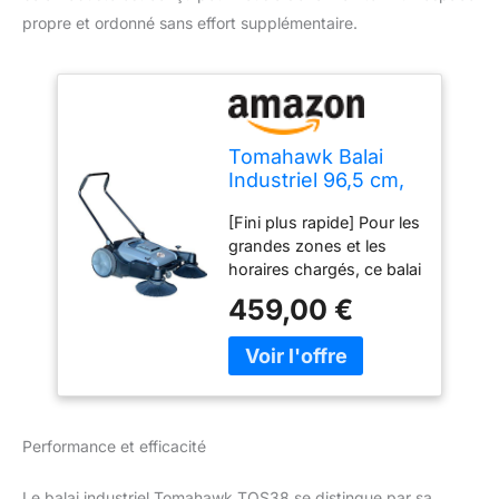
propre et ordonné sans effort supplémentaire.
Tomahawk Balai
Industriel 96,5 cm,
Balayeuse avec
[Fini plus rapide] Pour les
Brosse Balai latéral
grandes zones et les
Triple Puissance
horaires chargés, ce balai
pour Nettoyer la
couvre un chemin plus
poussière et l'herbe
459,00 €
large sur chaque
passage, vous aidant à
couvrir plus de surface
afin que vous puissiez
terminer le balayage plus
rapidement [Pour une
Performance et efficacité
utilisation n'importe où]
Polyvalent et pratique, ce
Le balai industriel Tomahawk TOS38 se distingue par sa