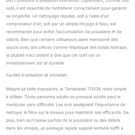
des conditions d’utilisation intensives. Cependant, comme tout
collecte de la litière et de
outil, il est essentiel de l’entretenir correctement pour garantir
la saleté à l'herbe et aux
sa longévité. Un nettoyage régulier, soit à l’aide d’un
tontes d'aménagement
compresseur d’air, soit par un simple rinçage à l’eau, est
paysager. Léger et
compact : avec un
recommandé pour éviter l’accumulation de poussière et de
design léger et compact
débris. Bien que certains utilisateurs aient mentionné des
capable de passer à
soucis avec des pièces comme l’élastique des balais latéraux,
travers les portes. De
la plupart s’accordent à dire que cet outil est un
plus, les poignées du
balai peuvent se plier
investissement sûr et durable.
complètement pour le
ranger hors de vue
Facilité d’utilisation et entretien
jusqu'à votre prochaine
utilisation
Malgré sa taille imposante, le Tomahawk TOS38 reste simple
à utiliser. Toute personne adulte ou presque adulte peut le
manipuler sans difficulté. Les avis soulignent l’importance de
nettoyer le filtre sur le dessus pour maintenir son efficacité. De
plus, bien qu’il laisse parfois de la poussière ou des débris
dans les virages, un passage rapide supplémentaire suffit à