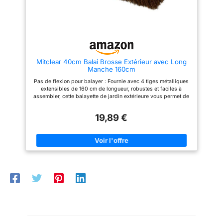
utilisation
balai serpillère professionnel
est équipé d'une tête flexible
pivotant à 360°, permettant de
tourner facilement sans avoir à
la soulever constamment. Sa
serpillière microfibre capture
efficacement la poussière et les
saletés, même dans les angles
Mitclear 40cm Balai Brosse Extérieur avec Long
étroits, pour une hygiène sans
Manche 160cm
zone oubliée, tout en réduisant
la charge sur les épaules et le
Pas de flexion pour balayer : Fournie avec 4 tiges métalliques
cou. 【2 têtes de vadrouille
extensibles de 160 cm de longueur, robustes et faciles à
professionnelles incluses】 Ce
assembler, cette balayette de jardin extérieure vous permet de
balai serpillère large est fourni
rester debout pour balayer les débris et les déchets au lieu de
avec 1 têtes en microfibre pour
vous accroupir ou de vous pencher pour enlever les déchets
éliminer les salissures tenaces
19,89 €
de jardin, offrant une expérience confortable et sans douleur
et 1 tête en coton pour une
au dos Brosse d'extérieur robuste : cette brosse de jardin à
absorption optimale de l'eau et
long manche est conçue avec une tête en bois de qualité
de la poussière. Une solution
supérieure, des poils de bassine naturels durs, un support
complète qui répond à tous vos
solide et une poignée en acier durable, un choix parfait pour
besoins de nettoyage.
les travaux difficiles sur les surfaces dures du jardin et
【Changement rapide par
d'autres espaces extérieurs Balai polyvalent : Ce balai
simple pression】 Dans le
extérieur à poils rigides peut efficacement balayer la saleté,
nettoyage commercial au rythme
les feuilles, le gravier, les petits cailloux et autres petits débris
soutenu, changer la serpillière
comme la sciure et le sable dans les jardins, sur les terrasses,
plate rapidement est essentiel.
les allées, les cours, les patios et les rues. Les poils durables
Le système de clips avec
du balai d'extérieur sont également résistants aux produits
bouton métallique permet de
chimiques, à l'huile et à d'autres solvants, adaptés pour une
retirer et fixer la tête en une
utilisation industrielle et commerciale Utilisation humide et
pression, sans outil, pour un