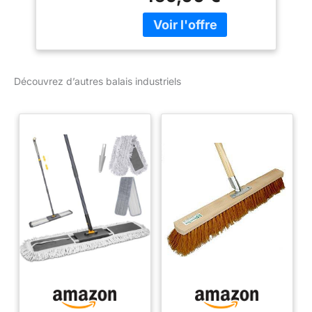
passage, vous aidant à
couvrir plus de surface
afin que vous puissiez
terminer le balayage plus
rapidement [Pour une
Découvrez d’autres balais industriels
utilisation n'importe où]
Polyvalent et pratique, ce
balai électrique peut être
utilisé à l'intérieur et à
l'extérieur sur des
surfaces humides ou
sèches. De plus, il est
super silencieux pour
une utilisation dans et
autour des clients.
Réglable : paramètres
facilement réglables pour
un nettoyage en
profondeur de toute
surface dure, y compris
le béton, l'asphalte, le