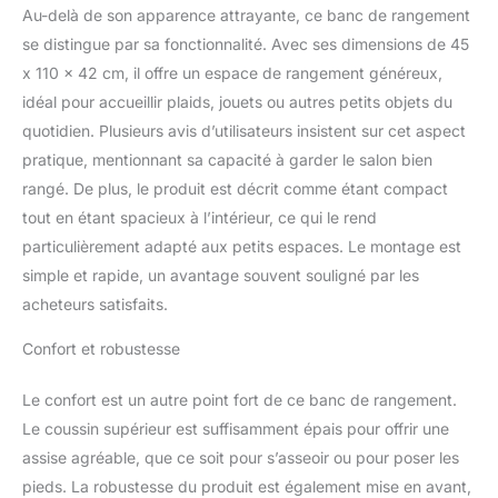
affaires efficacement.
Au-delà de son apparence attrayante, ce banc de rangement
Dimensions intérieures
se distingue par sa fonctionnalité. Avec ses dimensions de 45
généreuses permettent
x 110 x 42 cm, il offre un espace de rangement généreux,
de ranger coussins,
idéal pour accueillir plaids, jouets ou autres petits objets du
plaids ou autres objets
du quotidien en toute
quotidien. Plusieurs avis d’utilisateurs insistent sur cet aspect
discrétion. OTTOMAN DE
pratique, mentionnant sa capacité à garder le salon bien
RANGEMENT: Ottoman
rangé. De plus, le produit est décrit comme étant compact
de rangement avec
tout en étant spacieux à l’intérieur, ce qui le rend
patins en plastique
antidérapants pour une
particulièrement adapté aux petits espaces. Le montage est
stabilité absolue sans
simple et rapide, un avantage souvent souligné par les
endommager vos sols.
acheteurs satisfaits.
Protégez vos
revêtements de sol tout
Confort et robustesse
en profitant d'une assise
confortable et sécurisée
Le confort est un autre point fort de ce banc de rangement.
pour vous relaxer. BANC
Le coussin supérieur est suffisamment épais pour offrir une
COFFRE REMBOURRÉ:
Banc coffre rembourré de
assise agréable, que ce soit pour s’asseoir ou pour poser les
110 x 45 x 42 cm avec
pieds. La robustesse du produit est également mise en avant,