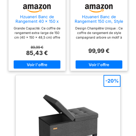
banc avec 2 grands
compartiments de
Hzuaneri Banc de
Hzuaneri Banc de
rangement intérieurs
Rangement 40 x 150 x
Rangement 150 cm, Style
pour organiser vos
48,5 cm Blanc Marron
Campagnard, Blanc
Grande Capacité: Ce coffre de
Design Champêtre Unique : Ce
Marron
affaires efficacement.
rangement extra-large de 150
coffre de rangement de style
Dimensions intérieures
cm (40 x 150 x 48,5 cm) offre
campagnard arbore un motif à
un espace de rangement
rayures intégrant des éléments
généreuses permettent
généreux pour répondre à tous
de clôture et des couleurs
89,99 €
99,99 €
de ranger coussins,
vos besoins Rangement
contrastées, apportant une
85,43 €
Compartimenté: Le coffre de
touche chaleureuse et rustique à
plaids ou autres objets
rangement est conçu avec des
votre intérieur Grande Capacité
du quotidien en toute
compartiments séparés, un côté
de Rangement : Ce banc de
discrétion. OTTOMAN DE
pour ranger les vêtements et
rangement extensible de 268 L
l'autre pour stocker les
est doté de séparateurs internes
RANGEMENT: Ottoman
couvertures, les couettes et
pour organiser vos affaires et
-20%
de rangement avec
autres articles. Le couvercle
répondre à tous vos besoins de
peut être ouvert et fermé
rangement Coffre de
patins en plastique
indépendamment, ce qui facilite
Rangement Robuste : Ce Banc
antidérapants pour une
son utilisation Robuste et
Chaussures possède des
stabilité absolue sans
Pratique: Ce banc de rangement
panneaux de 1,5 cm
en bois est fabriqué en
d'épaisseur, une bande de
endommager vos sols.
panneaux de particules et
renfort inférieure et un
Protégez vos
équipé de deux charnières.
séparateur central pour une
Cela permet au couvercle de
capacité de charge maximale
revêtements de sol tout
flotter en toute sécurité et
de 150 kg Détails de
en profitant d'une assise
d'éviter les pincements,
Conception Soignés : Ce pouf
confortable et sécurisée
facilitant ainsi son utilisation
est équipé de doubles