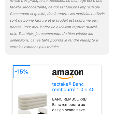
révèle très pratique au quotidien. Le montage est d’une
RANGEMENT: Ottoman
facilité déconcertante, ce qui est toujours appréciable.
de rangement avec
Concernant la qualité, rien à redire : les matériaux utilisés
patins en plastique
antidérapants pour une
sont de bonne facture et le produit est conforme aux
stabilité absolue sans
photos. Pour moi, il offre un excellent rapport qualité-
endommager vos sols.
prix. Toutefois, je recommande de bien vérifier les
Protégez vos
dimensions, car sa taille pourrait le rendre inadapté à
revêtements de sol tout
certains espaces plus réduits.
en profitant d'une assise
confortable et sécurisée
pour vous relaxer. BANC
COFFRE REMBOURRÉ:
Banc coffre rembourré de
-15%
110 x 45 x 42 cm avec
livraison du banc
tectake® Banc
complet prêt à l'emploi.
rembourré 110 x 45
Investissez dans un
x 42 cm, Bouclé,
meuble fonctionnel et
BANC REMBOURRÉ:
150 kg, antidérapant
élégant qui combine
Banc rembourré au
rangement spacieux,
design scandinave
confort d'assise et