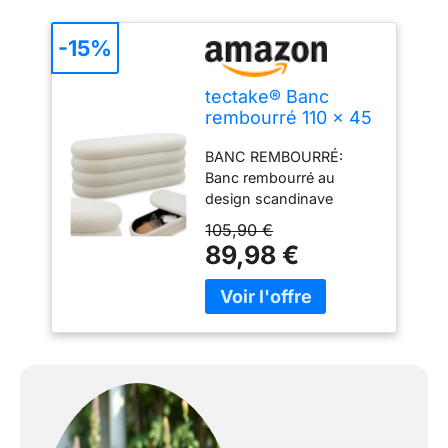
-15%
tectake® Banc
rembourré 110 x 45
x 42 cm, Bouclé,
BANC REMBOURRÉ:
150 kg, antidérapant
Banc rembourré au
design scandinave
tendance avec tissu
105,90 €
bouclé doux et
89,98 €
confortable. Ce meuble
multifonctionnel associe
élégance et praticité,
idéal pour votre entrée,
chambre ou salon pour
créer une atmosphère
chaleureuse.
BANQUETTE
REMBOURRÉE: