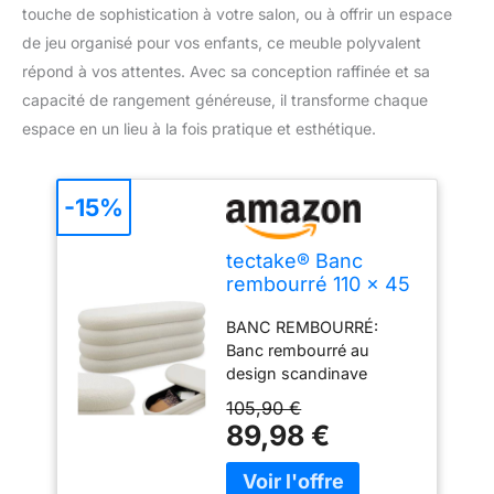
touche de sophistication à votre salon, ou à offrir un espace
de jeu organisé pour vos enfants, ce meuble polyvalent
répond à vos attentes. Avec sa conception raffinée et sa
capacité de rangement généreuse, il transforme chaque
espace en un lieu à la fois pratique et esthétique.
-15%
tectake® Banc
rembourré 110 x 45
x 42 cm, Bouclé,
BANC REMBOURRÉ:
150 kg, antidérapant
Banc rembourré au
design scandinave
tendance avec tissu
105,90 €
bouclé doux et
89,98 €
confortable. Ce meuble
multifonctionnel associe
élégance et praticité,