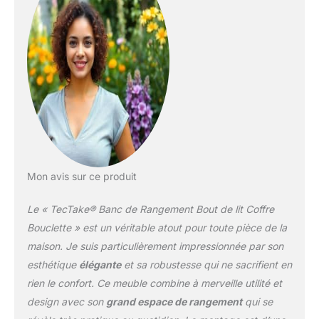
Banquette rembourrée
avec couvercle amovible
tapissé de mousse haute
densité pour un confort
optimal. La structure
stable en MDF robuste
supporte jusqu'à 150 kg,
garantissant une
utilisation durable et
fiable au quotidien.
COFFRE BANC: Coffre
banc avec 2 grands
Mon avis sur ce produit
compartiments de
rangement intérieurs
Le « TecTake® Banc de Rangement Bout de lit Coffre
pour organiser vos
affaires efficacement.
Bouclette » est un véritable atout pour toute pièce de la
Dimensions intérieures
maison. Je suis particulièrement impressionnée par son
généreuses permettent
esthétique
élégante
et sa robustesse qui ne sacrifient en
de ranger coussins,
rien le confort. Ce meuble combine à merveille utilité et
plaids ou autres objets
du quotidien en toute
design avec son
grand espace de rangement
qui se
discrétion. OTTOMAN DE