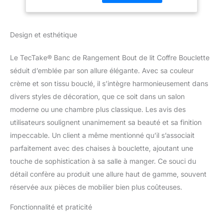
idéal pour votre entrée,
chambre ou salon pour
créer une atmosphère
Design et esthétique
chaleureuse.
BANQUETTE
Le TecTake® Banc de Rangement Bout de lit Coffre Bouclette
REMBOURRÉE:
séduit d’emblée par son allure élégante. Avec sa couleur
Banquette rembourrée
avec couvercle amovible
crème et son tissu bouclé, il s’intègre harmonieusement dans
tapissé de mousse haute
divers styles de décoration, que ce soit dans un salon
densité pour un confort
moderne ou une chambre plus classique. Les avis des
optimal. La structure
utilisateurs soulignent unanimement sa beauté et sa finition
stable en MDF robuste
supporte jusqu'à 150 kg,
impeccable. Un client a même mentionné qu’il s’associait
garantissant une
parfaitement avec des chaises à bouclette, ajoutant une
utilisation durable et
touche de sophistication à sa salle à manger. Ce souci du
fiable au quotidien.
détail confère au produit une allure haut de gamme, souvent
COFFRE BANC: Coffre
banc avec 2 grands
réservée aux pièces de mobilier bien plus coûteuses.
compartiments de
rangement intérieurs
Fonctionnalité et praticité
pour organiser vos