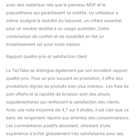
livraison du banc
avec des matériaux tels que le panneau MDF et le
complet prêt à l'emploi.
polyuréthane qui garantissent sa solidité. Un utilisateur a
Investissez dans un
meuble fonctionnel et
même souligné la stabilité du tabouret, un critère essentiel
élégant qui combine
pour un meuble destiné à un usage quotidien. Cette
rangement spacieux,
combinaison de confort et de durabilité en fait un
confort d'assise et
investissement sûr pour toute maison.
durabilité pour votre
intérieur.
Rapport qualité-prix et satisfaction client
Le TecTake se distingue également par son excellent rapport
qualité-prix. Pour un prix souvent en promotion, il offre des
prestations dignes de produits bien plus onéreux. Les frais de
port offerts et la rapidité de livraison sont des atouts
supplémentaires qui renforcent la satisfaction des clients.
Avec une note moyenne de 4,7 sur 5 étoiles, il est clair que ce
banc de rangement répond aux attentes des consommateurs.
Les commentaires positifs abondent, attestant d’une
expérience d’achat globalement très satisfaisante pour ses