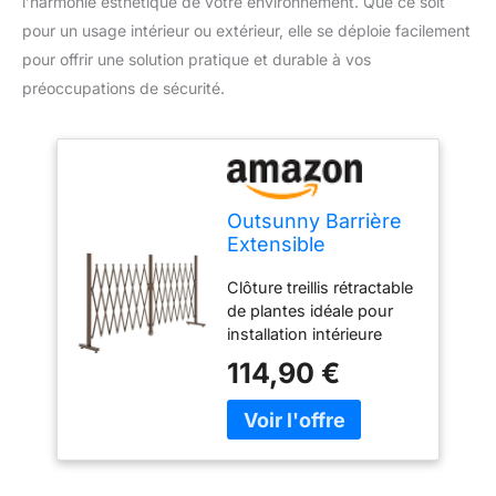
l’harmonie esthétique de votre environnement. Que ce soit
pour un usage intérieur ou extérieur, elle se déploie facilement
pour offrir une solution pratique et durable à vos
préoccupations de sécurité.
Outsunny Barrière
Extensible
Rétractable 405L x
Clôture treillis rétractable
31l x 104H cm
de plantes idéale pour
Chocolat
installation intérieure
extérieure au choix :
114,90 €
escalier, jardin, terrasse,
etc... Barrière de sécurité
de jardin extensible
jusqu'à 405 cm
maximum permettant de