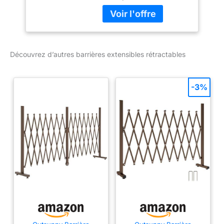
etc... Barrière de sécurité
de jardin extensible
jusqu'à 405 cm
maximum permettant de
couvrir et protéger une
Découvrez d’autres barrières extensibles rétractables
grande zone d'accès
Rétractable très
facilement pour un
-3%
usage très pratique au
quotidien et un gain de
place si inutilisation
Clôture de jardin
extensible design sobre
et élégant en accordéon
coloris chocolat pour
une parfaite intégration à
votre extérieur ou
intérieur Conçue et
fabriquée à partir de
matériaux robustes
(aluminium, métal) pour