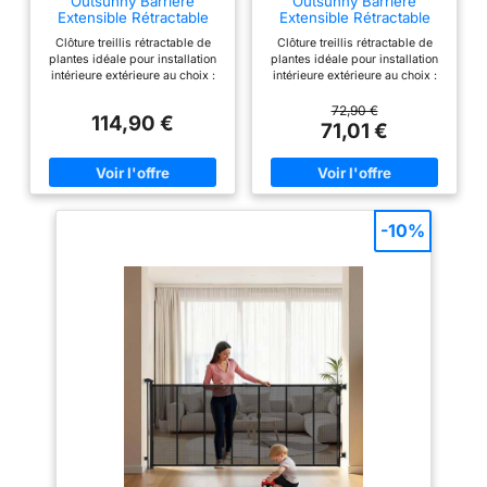
Outsunny Barrière
Outsunny Barrière
un usage pérenne
Extensible Rétractable
Extensible Rétractable
405L x 31l x 104H cm
250L x 31l x 104H cm
Clôture treillis rétractable de
Clôture treillis rétractable de
Chocolat
Chocolat
plantes idéale pour installation
plantes idéale pour installation
intérieure extérieure au choix :
intérieure extérieure au choix :
escalier, jardin, terrasse, etc...
escalier, jardin, terrasse, etc...
Barrière de sécurité de jardin
Barrière de sécurité de jardin
72,90 €
114,90 €
extensible jusqu'à 405 cm
extensible jusqu'à 250 cm
71,01 €
maximum permettant de couvrir
maximum permettant de couvrir
et protéger une grande zone
et protéger une grande zone
d'accès Rétractable très
d'accès Rétractable très
facilement pour un usage très
facilement pour un usage très
pratique au quotidien et un gain
pratique au quotidien et un gain
de place si inutilisation Clôture
de place si inutilisation Clôture
-10%
de jardin extensible design
de jardin extensible design
sobre et élégant en accordéon
sobre et élégant en accordéon
coloris chocolat pour une
coloris chocolat pour une
parfaite intégration à votre
parfaite intégration à votre
extérieur ou intérieur Conçue et
extérieur ou intérieur Conçue et
fabriquée à partir de matériaux
fabriquée à partir de matériaux
robustes (aluminium, métal)
robustes (aluminium, métal)
pour un usage pérenne
pour un usage pérenne