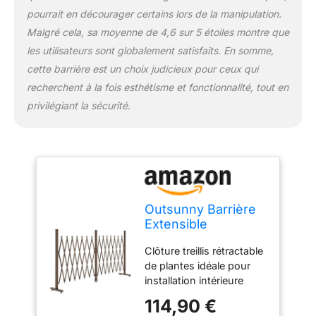
pourrait en décourager certains lors de la manipulation.
Malgré cela, sa moyenne de 4,6 sur 5 étoiles montre que
les utilisateurs sont globalement satisfaits. En somme,
cette barrière est un choix judicieux pour ceux qui
recherchent à la fois esthétisme et fonctionnalité, tout en
privilégiant la sécurité.
Outsunny Barrière
Extensible
Rétractable 405L x
Clôture treillis rétractable
31l x 104H cm
de plantes idéale pour
Chocolat
installation intérieure
extérieure au choix :
114,90 €
escalier, jardin, terrasse,