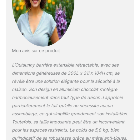
et élégant en accordéon
coloris chocolat pour
une parfaite intégration à
votre extérieur ou
intérieur Conçue et
fabriquée à partir de
matériaux robustes
Mon avis sur ce produit
(aluminium, métal) pour
un usage pérenne
L’Outsunny barrière extensible rétractable, avec ses
dimensions généreuses de 300L x 31l x 104H cm, se
révèle être une solution élégante pour la sécurité à la
maison. Son design en aluminium chocolat s’intègre
harmonieusement dans tout type de décor. J’apprécie
particulièrement le fait qu’elle ne nécessite aucun
assemblage, ce qui simplifie grandement son installation.
Toutefois, sa taille imposante peut être un inconvénient
pour les espaces restreints. Le poids de 5,8 kg, bien
qu’indicatif de sa robustesse grâce au métal anti-tiques,