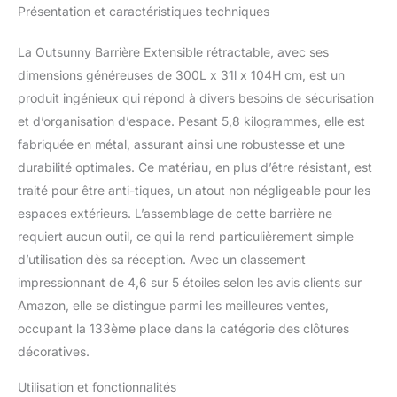
couvrir et protéger une
Présentation et caractéristiques techniques
grande zone d'accès
Rétractable très
La Outsunny Barrière Extensible rétractable, avec ses
facilement pour un
usage très pratique au
dimensions généreuses de 300L x 31l x 104H cm, est un
quotidien et un gain de
produit ingénieux qui répond à divers besoins de sécurisation
place si inutilisation
et d’organisation d’espace. Pesant 5,8 kilogrammes, elle est
Clôture de jardin
fabriquée en métal, assurant ainsi une robustesse et une
extensible design sobre
durabilité optimales. Ce matériau, en plus d’être résistant, est
et élégant en accordéon
coloris chocolat pour
traité pour être anti-tiques, un atout non négligeable pour les
une parfaite intégration à
espaces extérieurs. L’assemblage de cette barrière ne
votre extérieur ou
requiert aucun outil, ce qui la rend particulièrement simple
intérieur Conçue et
d’utilisation dès sa réception. Avec un classement
fabriquée à partir de
matériaux robustes
impressionnant de 4,6 sur 5 étoiles selon les avis clients sur
(aluminium, métal) pour
Amazon, elle se distingue parmi les meilleures ventes,
un usage pérenne
occupant la 133ème place dans la catégorie des clôtures
décoratives.
Utilisation et fonctionnalités