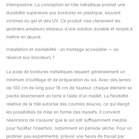
mise en oeuvre est un
intempestive. La conception en tôle métallique promet une
atout, car elle ne
durabilité supérieure aux bordures en plastique, souvent
nécessite pas
victimes du gel et des UV. Ce produit vise clairement les
l'utilisation d'engins de
jardiniers amateurs désireux d’une solution durable et simple à
chantier ou de béton.
Le système
mettre en œuvre.
d'emboîtement permet
de relier facilement les
Installation et maniabilité : un montage accessible — ou
différentes bordures de
réservé aux bricoleurs ?
gazon entre elles. Il n'y
a pas besoin de vis ou
La pose de bordures métalliques requiert généralement un
d'autres outils
minimum d’outillage et de préparation du sol. Avec des lames
fastidieux. Il suffit de
relier les bordures de
de 100 cm de long pour 18 cm de hauteur, chaque élément se
parterre entre elles et
plante directement en terre à l’aide d’un maillet. La flexibilité
de les enfoncer dans le
relative de la tôle autorise des courbes douces, ce qui élargit
sol. 𝐋𝐎𝐍𝐆𝐔𝐄
les possibilités de mise en forme des massifs. Il convient
𝐃𝐔𝐑𝐀𝐁𝐈𝐋𝐈𝐓É 𝐄𝐓
néanmoins de s’assurer que le sol soit suffisamment meuble
𝐒É𝐂𝐔𝐑𝐈𝐓É : Le métal
galvanisé possède les
pour faciliter l’insertion, notamment en période sèche. Pour un
caractéristiques
jardinier peu expérimenté, prévoir une heure de travail par