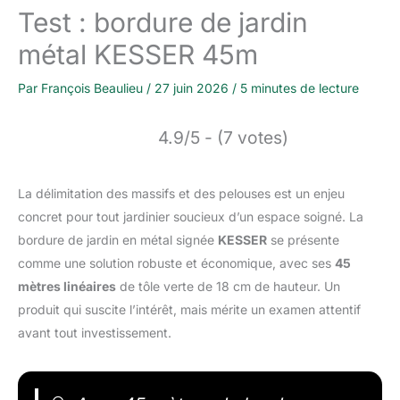
Test : bordure de jardin
métal KESSER 45m
Par
François Beaulieu
/
27 juin 2026
/
5 minutes de lecture
4.9/5 - (7 votes)
La délimitation des massifs et des pelouses est un enjeu
concret pour tout jardinier soucieux d’un espace soigné. La
bordure de jardin en métal signée
KESSER
se présente
comme une solution robuste et économique, avec ses
45
mètres linéaires
de tôle verte de 18 cm de hauteur. Un
produit qui suscite l’intérêt, mais mérite un examen attentif
avant tout investissement.