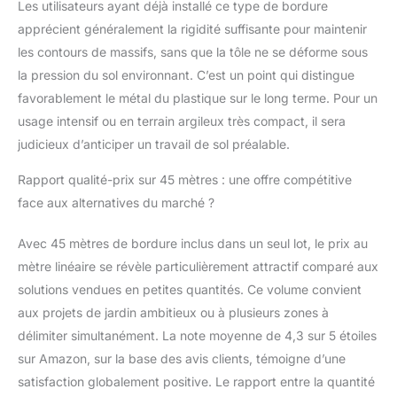
Les utilisateurs ayant déjà installé ce type de bordure
pelouse peuvent être
apprécient généralement la rigidité suffisante pour maintenir
facilement pliées pour
obtenir des lignes
les contours de massifs, sans que la tôle ne se déforme sous
ondulées stables grâce
la pression du sol environnant. C’est un point qui distingue
au système
favorablement le métal du plastique sur le long terme. Pour un
d'emboîtement. Vous
usage intensif ou en terrain argileux très compact, il sera
pouvez délimiter
judicieux d’anticiper un travail de sol préalable.
n'importe quelle forme,
qu'elle soit droite,
Rapport qualité-prix sur 45 mètres : une offre compétitive
carrée ou ronde.
Adaptez la bordure de
face aux alternatives du marché ?
gazon KESSER à votre
jardin. Grâce au
Avec 45 mètres de bordure inclus dans un seul lot, le prix au
matériau robuste et au
mètre linéaire se révèle particulièrement attractif comparé aux
système
solutions vendues en petites quantités. Ce volume convient
d'emboîtement, la
stabilité est garantie
aux projets de jardin ambitieux ou à plusieurs zones à
même pour des formes
délimiter simultanément. La note moyenne de 4,3 sur 5 étoiles
différentes
sur Amazon, sur la base des avis clients, témoigne d’une
satisfaction globalement positive. Le rapport entre la quantité