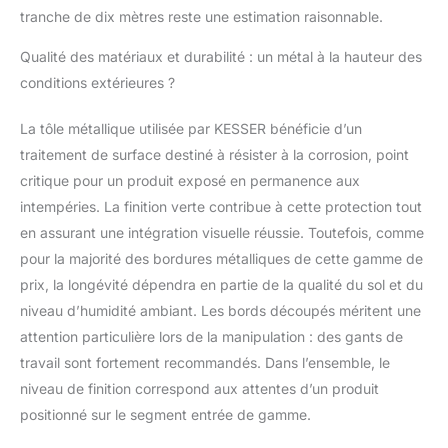
appropriées pour votre
tranche de dix mètres reste une estimation raisonnable.
nouvelle bordure de
pelouse, car il est
Qualité des matériaux et durabilité : un métal à la hauteur des
durable et ne peut pas
conditions extérieures ?
rouiller. Grâce à sa
résistance à la
corrosion, aucun
La tôle métallique utilisée par KESSER bénéficie d’un
entretien n'est
traitement de surface destiné à résister à la corrosion, point
nécessaire et la
critique pour un produit exposé en permanence aux
bordure de gazon
intempéries. La finition verte contribue à cette protection tout
durera de nombreuses
en assurant une intégration visuelle réussie. Toutefois, comme
années. Le bord
supérieur de la bordure
pour la majorité des bordures métalliques de cette gamme de
de tonte est bordé, ce
prix, la longévité dépendra en partie de la qualité du sol et du
qui vous protège, vous
niveau d’humidité ambiant. Les bords découpés méritent une
et vos enfants, contre
attention particulière lors de la manipulation : des gants de
les blessures.
𝐅𝐋𝐄𝐗𝐈𝐁𝐋𝐄 𝐄𝐓 𝐑𝐎𝐁𝐔𝐒𝐓𝐄
travail sont fortement recommandés. Dans l’ensemble, le
: La séparation permet
niveau de finition correspond aux attentes d’un produit
également de créer des
positionné sur le segment entrée de gamme.
formes courbes, car
nos bordures de