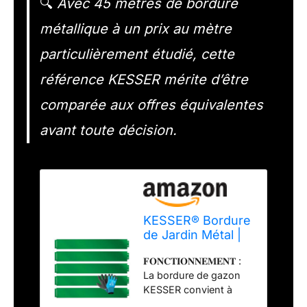
🔍
Avec 45 mètres de bordure
métallique à un prix au mètre
particulièrement étudié, cette
référence KESSER mérite d’être
comparée aux offres équivalentes
avant toute décision.
KESSER® Bordure
de Jardin Métal |
Barrière Pelouse
𝐅𝐎𝐍𝐂𝐓𝐈𝐎𝐍𝐍𝐄𝐌𝐄𝐍𝐓 :
45m 100x18cm
La bordure de gazon
Bordure de
KESSER convient à
Parterre
tous les jardins et à
métallique Tôles