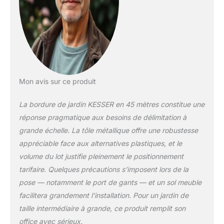
et à tenir les racines
indésirables à l'écart
de votre parterre.
𝐅𝐀𝐂𝐈𝐋𝐈𝐓É 𝐃𝐄 𝐌𝐈𝐒𝐄
𝐄𝐍 Œ𝐔𝐕𝐑𝐄 : La
facilité de mise en
oeuvre est un atout,
car elle ne nécessite
Mon avis sur ce produit
pas l'utilisation
d'engins de chantier
La bordure de jardin KESSER en 45 mètres constitue une
ou de béton. Le
réponse pragmatique aux besoins de délimitation à
système
grande échelle. La tôle métallique offre une robustesse
d'emboîtement
permet de relier
appréciable face aux alternatives plastiques, et le
facilement les
volume du lot justifie pleinement le positionnement
différentes bordures
tarifaire. Quelques précautions s’imposent lors de la
de gazon entre elles.
pose — notamment le port de gants — et un sol meuble
Il n'y a pas besoin de
facilitera grandement l’installation. Pour un jardin de
vis ou d'autres outils
fastidieux. Il suffit de
taille intermédiaire à grande, ce produit remplit son
relier les bordures de
office avec sérieux.