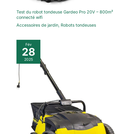
KESSER à votre
jardin. Grâce au
Test du robot tondeuse Gardeo Pro 20V – 800m²
matériau robuste et
connecté wifi
au système
Accessoires de jardin
,
Robots tondeuses
d'emboîtement, la
stabilité est garantie
même pour des
Fév
formes différentes
28
2025