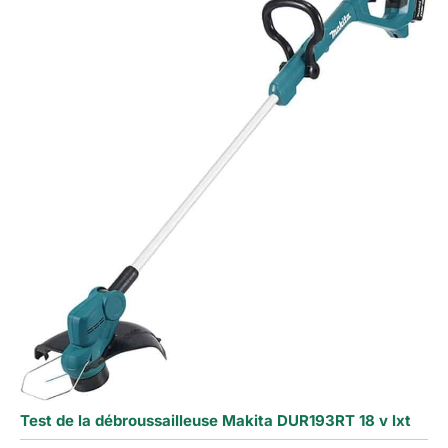
Test de la débroussailleuse Makita DUR193RT 18 v lxt