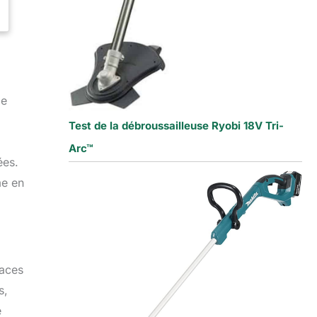
de
Test de la débroussailleuse Ryobi 18V Tri-
Arc™
ées.
me en
faces
s,
e