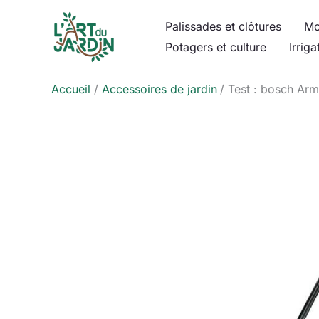
Aller
Palissades et clôtures
Mo
au
Potagers et culture
Irriga
contenu
Accueil
Accessoires de jardin
Test : bosch Ar