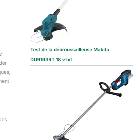
Test de la débroussailleuse Makita
e
DUR193RT 18 v lxt
der
ques,
ment
des