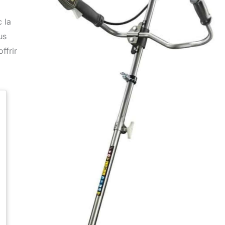
 la
us
ffrir