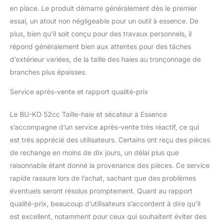
extérieur. ✅ Des résultats
en place. Le produit démarre généralement dès le premier
immédiats : Commencez
essai, un atout non négligeable pour un outil à essence. De
à profiter de haies
plus, bien qu’il soit conçu pour des travaux personnels, il
parfaitement taillées.
répond généralement bien aux attentes pour des tâches
Obtenez des résultats
d’extérieur variées, de la taille des haies au tronçonnage de
impressionnants en un
rien de temps, en
branches plus épaisses.
donnant à votre jardin
une métamorphose
Service après-vente et rapport qualité-prix
instantanée. ✅Garantie
de 1 an, instructions
Le BU-KO 52cc Taille-haie et sécateur à Essence
incluses, trousse à outils
s’accompagne d’un service après-vente très réactif, ce qui
GRATUITE, protection
est très apprécié des utilisateurs. Certains ont reçu des pièces
EPI et harnais inclus.
Appelez-nous pour
de rechange en moins de dix jours, un délai plus que
obtenir de l'aide ! - BU-
raisonnable étant donné la provenance des pièces. Ce service
KO offre à tous ceux qui
rapide rassure lors de l’achat, sachant que des problèmes
achètent un service
éventuels seront résolus promptement. Quant au rapport
clientèle en direct 7 jours
qualité-prix, beaucoup d’utilisateurs s’accordent à dire qu’il
sur 7. Nous disposons
d'une gamme complète
est excellent, notamment pour ceux qui souhaitent éviter des