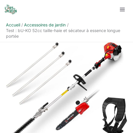
Aller
Rechercher
au
contenu
Accueil
Accessoires de jardin
Test : bU-KO 52cc taille-haie et sécateur à essence longue
portée