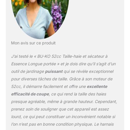
les haies difficiles
d'accès sans effort :
Notre accessoire taille-
haie longue portée vous
permet de vous attaquer
facilement aux haies et
buissons hauts,
Mon avis sur ce produit
atteignant des hauteurs
allant jusqu'à 12 pieds
J’ai testé le « BU-KO 52cc Taille-haie et sécateur à
avec 2 perches
Essence Longue portée » et je dois dire qu’il s’agit d’un
d'extension et 15 pieds
outil de jardinage
puissant
qui se révèle exceptionnel
avec 3 perches
pour diverses tâches de taille. Grâce à son moteur de
d'extension. Chaque
perche d'extension
52cc, il démarre facilement et offre une
excellente
mesure 75 cm de long,
efficacité de coupe
, ce qui rend la taille des haies
ce qui vous donne une
presque agréable, même à grande hauteur. Cependant,
précision et un contrôle
prenez soin de souligner que cet appareil est assez
inégalés. ✅ Des résultats
de qualité
lourd, ce qui peut constituer un inconvénient notable si
professionnelle : Équipé
l’on n’est pas en bonne condition physique. Le harnais
d'une lame à double