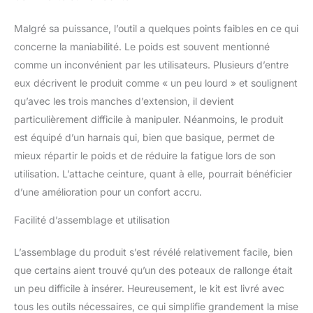
avec 2 perches
d'extension et 15 pieds
Malgré sa puissance, l’outil a quelques points faibles en ce qui
avec 3 perches
d'extension. Chaque
concerne la maniabilité. Le poids est souvent mentionné
perche d'extension
comme un inconvénient par les utilisateurs. Plusieurs d’entre
mesure 75 cm de long,
eux décrivent le produit comme « un peu lourd » et soulignent
ce qui vous donne une
qu’avec les trois manches d’extension, il devient
précision et un contrôle
inégalés. ✅ Des résultats
particulièrement difficile à manipuler. Néanmoins, le produit
de qualité
est équipé d’un harnais qui, bien que basique, permet de
professionnelle : Équipé
mieux répartir le poids et de réduire la fatigue lors de son
d'une lame à double
utilisation. L’attache ceinture, quant à elle, pourrait bénéficier
tranchant en acier
d’une amélioration pour un confort accru.
trempé, notre accessoire
permet des coupes
Facilité d’assemblage et utilisation
nettes et précises,
garantissant une finition
professionnelle à chaque
L’assemblage du produit s’est révélé relativement facile, bien
fois. Obtenez des haies
que certains aient trouvé qu’un des poteaux de rallonge était
proprement taillées qui
un peu difficile à insérer. Heureusement, le kit est livré avec
améliorent l'esthétique
tous les outils nécessaires, ce qui simplifie grandement la mise
de votre espace