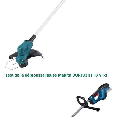
Test de la débroussailleuse Makita DUR193RT 18 v lxt