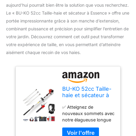
aujourd’hui pourrait bien être la solution que vous recherchez.
Le « BU-KO 52cc Taille-haie et sécateur à Essence » offre une
portée impressionnante grâce à son manche d’extension,
combinant puissance et précision pour simplifier l’entretien de
votre jardin. Découvrez comment cet outil peut transformer
votre expérience de taille, en vous permettant d’atteindre
aisément chaque recoin de vos haies.
BU-KO 52cc Taille-
haie et sécateur à
Essence Longue
✅ Atteignez de
portée avec
nouveaux sommets avec
Manche
notre élagueuse longue
d'extension de 3 x
portée, capable
75 mm, Outil de
d'atteindre des hauteurs
Jardinage Ultime