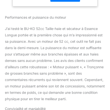
allant jusqu'à 12 pieds
pour Couper de
avec 2 perches
précision, Tailler
d'extension et 14 pieds
Les Haies et Tailler
Performances et puissance du moteur
avec 3 perches
avec facilité
d'extension. Chaque
perche d'extension
J’ai testé le BU-KO 52cc Taille-haie et sécateur à Essence
mesure 75 cm de long,
Longue portée et la première chose qui m’a impressionné est
conçue pour tailler et
sa puissance. Avec un moteur de 52 cc, cet outil ne fait pas
élaguer facilement les
dans la demi-mesure. La puissance du moteur est suffisante
arbres et les branches
qui étaient auparavant
pour s’attaquer même aux branches épaisses et aux haies
hors de portée. ✅ Taillez
denses sans aucun problème. Les avis des clients confirment
les haies difficiles
d’ailleurs cette robustesse : « Moteur puissant », « Tronçonne
d'accès sans effort :
de grosses branches sans problème », sont des
Notre accessoire taille-
haie longue portée vous
commentaires récurrents qui reviennent souvent. Cependant,
permet de vous attaquer
un moteur puissant amène son lot de concessions, notamment
facilement aux haies et
en termes de poids, ce qui demande une bonne condition
buissons hauts,
physique pour en tirer le meilleur parti.
atteignant des hauteurs
allant jusqu'à 12 pieds
Convivialité et maniabilité