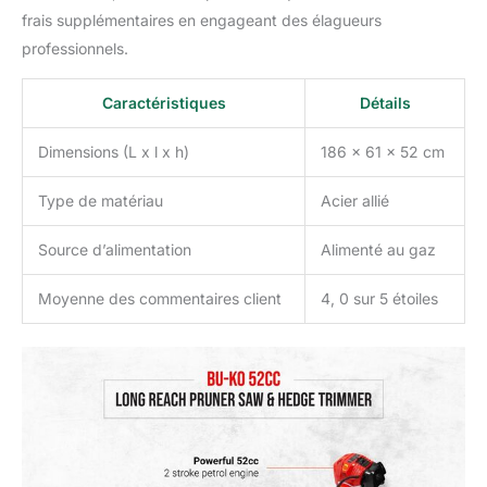
de pièces de rechange
frais supplémentaires en engageant des élagueurs
ainsi que d'un centre de
professionnels.
réparation à service
complet et nous avons
dédié une équipe de
Caractéristiques
Détails
techniciens qui peuvent
résoudre tous les
Dimensions (L x l x h)
186 x 61 x 52 cm
problèmes que vous
pouvez rencontrer par
Type de matériau
Acier allié
téléphone.
Source d’alimentation
Alimenté au gaz
Moyenne des commentaires client
4, 0 sur 5 étoiles