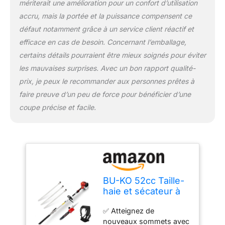
mériterait une amélioration pour un confort d’utilisation
tranchant en acier
accru, mais la portée et la puissance compensent ce
trempé, notre accessoire
permet des coupes
défaut notamment grâce à un service client réactif et
nettes et précises,
efficace en cas de besoin. Concernant l’emballage,
garantissant une finition
certains détails pourraient être mieux soignés pour éviter
professionnelle à chaque
les mauvaises surprises. Avec un bon rapport qualité-
fois. Obtenez des haies
proprement taillées qui
prix, je peux le recommander aux personnes prêtes à
améliorent l'esthétique
faire preuve d’un peu de force pour bénéficier d’une
de votre espace
coupe précise et facile.
extérieur. ✅ Des résultats
immédiats : Commencez
à profiter de haies
parfaitement taillées.
Obtenez des résultats
impressionnants en un
rien de temps, en
BU-KO 52cc Taille-
donnant à votre jardin
haie et sécateur à
une métamorphose
Essence Longue
instantanée. ✅Garantie
✅ Atteignez de
portée avec
de 1 an, instructions
nouveaux sommets avec
Manche