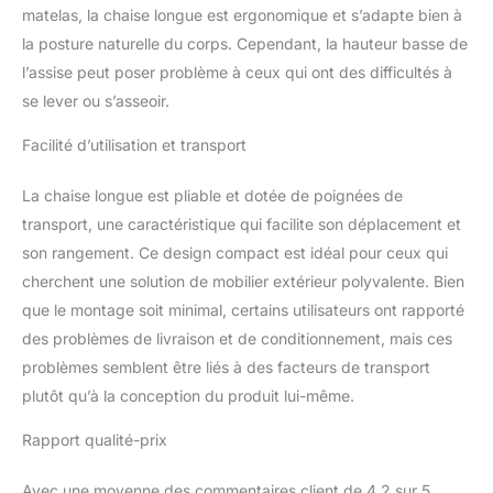
avec notre chaise longue
matelas, la chaise longue est ergonomique et s’adapte bien à
de qualité supérieure.
la posture naturelle du corps. Cependant, la hauteur basse de
EXTRA : la belle chaise
l’assise peut poser problème à ceux qui ont des difficultés à
longue pliante dispose
se lever ou s’asseoir.
d'un appuie-tête
modifiable. Celui-ci peut
Facilité d’utilisation et transport
être sorti sur deux
niveaux et sa longueur
La chaise longue est pliable et dotée de poignées de
peut être modifiée. Un
système de blocage
transport, une caractéristique qui facilite son déplacement et
astucieux permet de
son rangement. Ce design compact est idéal pour ceux qui
régler la longueur
cherchent une solution de mobilier extérieur polyvalente. Bien
souhaitée. RELAXATION :
que le montage soit minimal, certains utilisateurs ont rapporté
Même par temps froid,
installez-vous
des problèmes de livraison et de conditionnement, mais ces
confortablement dans ce
problèmes semblent être liés à des facteurs de transport
fauteuil de relaxation. La
plutôt qu’à la conception du produit lui-même.
veinure unique du bois
crée une atmosphère
Rapport qualité-prix
agréable, même par
temps froid, même dans
Avec une moyenne des commentaires client de 4,2 sur 5