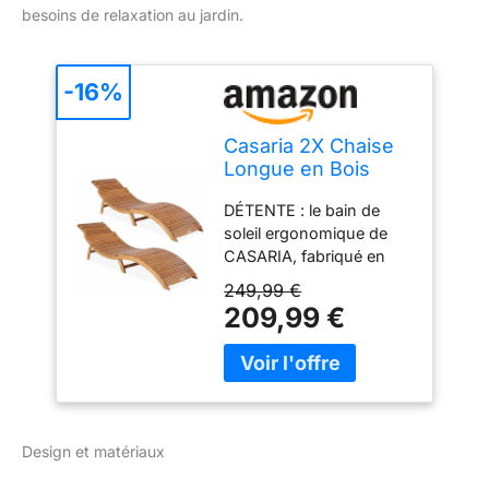
besoins de relaxation au jardin.
-16%
Casaria 2X Chaise
Longue en Bois
d'acacia Pliable
DÉTENTE : le bain de
160kg Poignée
soleil ergonomique de
Transport Chaise
CASARIA, fabriqué en
Longue Jardin
bois d'acacia certifié FSC
Ergonomique
249,99 €
et résistant aux
Chaise Bois
209,99 €
intempéries, vous permet
Fonction Valise
de vous détendre au
Certifié FSC
plus haut niveau.
L'appuie-tête réglable sur
2 niveaux assure un
confort de couchage
Design et matériaux
parfait. PLIABLE : avec
son design élégant, la