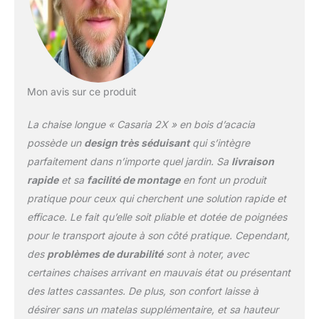
transportée et rangée
facilement grâce aux
poignées de transport en
métal, comme une valise.
MATÉRIAU ROBUSTE : la
chaise longue stable et
Mon avis sur ce produit
résistante aux
intempéries convient
La chaise longue « Casaria 2X » en bois d’acacia
également comme
chaise longue de sauna
possède un
design très séduisant
qui s’intègre
et résiste parfaitement à
parfaitement dans n’importe quel jardin. Sa
livraison
des charges jusqu'à 160
rapide
et sa
facilité de montage
en font un produit
kg. Installez-vous
pratique pour ceux qui cherchent une solution rapide et
confortablement partout
avec notre chaise longue
efficace. Le fait qu’elle soit pliable et dotée de poignées
de qualité supérieure.
pour le transport ajoute à son côté pratique. Cependant,
EXTRA : la belle chaise
des
problèmes de durabilité
sont à noter, avec
longue pliante dispose
certaines chaises arrivant en mauvais état ou présentant
d'un appuie-tête
modifiable. Celui-ci peut
des lattes cassantes. De plus, son confort laisse à
être sorti sur deux
désirer sans un matelas supplémentaire, et sa hauteur