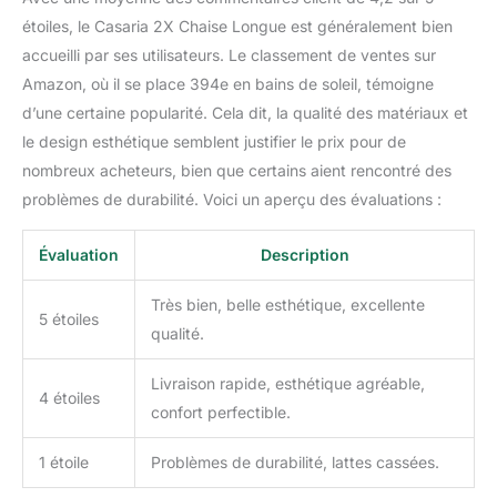
votre salon ou dans
étoiles, le Casaria 2X Chaise Longue est généralement bien
votre spa.
accueilli par ses utilisateurs. Le classement de ventes sur
Amazon, où il se place 394e en bains de soleil, témoigne
d’une certaine popularité. Cela dit, la qualité des matériaux et
le design esthétique semblent justifier le prix pour de
nombreux acheteurs, bien que certains aient rencontré des
problèmes de durabilité. Voici un aperçu des évaluations :
Évaluation
Description
Très bien, belle esthétique, excellente
5 étoiles
qualité.
Livraison rapide, esthétique agréable,
4 étoiles
confort perfectible.
1 étoile
Problèmes de durabilité, lattes cassées.