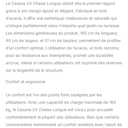
Le Casaria 2X Chaise Longue séduit dès le premier regard
chaise longue en bois
grâce à son design épuré et élégant. Fabriqué en bois
attire l'attention sur votre
balcon, votre terrasse ou
d’acacia, il offre une esthétique chaleureuse et naturelle qui
votre jardin. Lorsqu'elle
s’intègre parfaitement dans n’importe quel jardin ou terrasse.
n'est pas utilisée, elle se
Les dimensions généreuses du produit, 190 cm de longueur,
replie pour gagner de la
60 cm de largeur, et 51 cm de hauteur, permettent de profiter
place et peut être
transportée et rangée
d’un confort optimal. L’utilisation de l’acacia, un bois reconnu
facilement grâce aux
pour sa résistance aux intempéries, promet une durabilité
poignées de transport en
accrue, même si certains utilisateurs ont exprimé des réserves
métal, comme une valise.
sur la longévité de la structure.
MATÉRIAU ROBUSTE : la
chaise longue stable et
Confort et ergonomie
résistante aux
intempéries convient
Le confort est l’un des points forts soulignés par les
également comme
chaise longue de sauna
utilisateurs. Avec une capacité de charge maximale de 160
et résiste parfaitement à
kg, le Casaria 2X Chaise Longue est conçu pour accueillir
des charges jusqu'à 160
confortablement la plupart des utilisateurs. Bien que certains
kg. Installez-vous
commentaires mentionnent un confort amélioré avec l’ajout de
confortablement partout