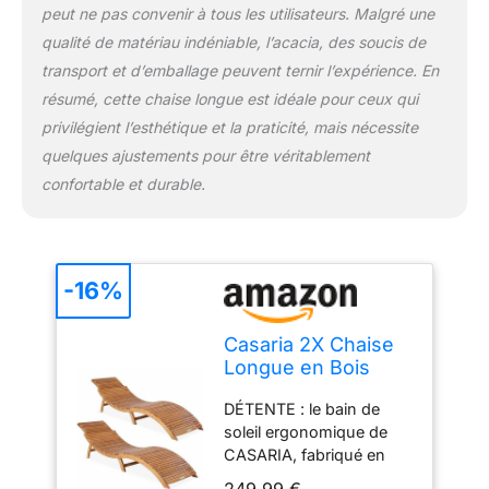
niveaux et sa longueur
peut ne pas convenir à tous les utilisateurs. Malgré une
peut être modifiée. Un
qualité de matériau indéniable, l’acacia, des soucis de
système de blocage
transport et d’emballage peuvent ternir l’expérience. En
astucieux permet de
régler la longueur
résumé, cette chaise longue est idéale pour ceux qui
souhaitée. RELAXATION :
privilégient l’esthétique et la praticité, mais nécessite
Même par temps froid,
quelques ajustements pour être véritablement
installez-vous
confortable et durable.
confortablement dans ce
fauteuil de relaxation. La
veinure unique du bois
crée une atmosphère
agréable, même par
-16%
temps froid, même dans
votre salon ou dans
Casaria 2X Chaise
votre spa.
Longue en Bois
d'acacia Pliable
DÉTENTE : le bain de
160kg Poignée
soleil ergonomique de
Transport Chaise
CASARIA, fabriqué en
Longue Jardin
bois d'acacia certifié FSC
Ergonomique
249,99 €