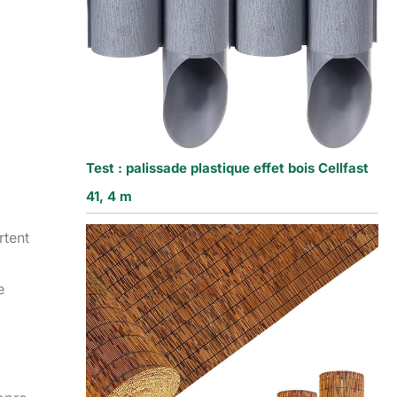
Test : palissade plastique effet bois Cellfast
41, 4 m
rtent
e