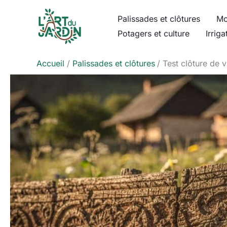
Aller
Palissades et clôtures
Mo
au
Potagers et culture
Irriga
contenu
Accueil
Palissades et clôtures
Test clôture de vi