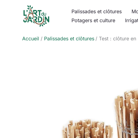
Aller
Palissades et clôtures
Mo
au
Potagers et culture
Irriga
contenu
Accueil
Palissades et clôtures
Test : clôture en