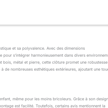
fil est fabriquée en fil métallique résistant. Polyvalent : grâce au
uteurs de clôture, il y a certainement le bon choix pour chaque
que ce soit comme brise-vue, séparation, sécurité pour l'étang et
ur animaux Respectueux de l'environnement - Lorsque vous
e en lattis, vous protégez non seulement votre jardin, mais aussi
car elle est composée de matières premières renouvelables.
nieux de jardin : grâce aux différents lattis, chaque clôture en
 et grâce à son aspect charmant, elle est très tendance chez les
imaux, les fans de jardin naturel et de jardin de ferme.
rustique et sa polyvalence. Avec des dimensions
ue pour s’intégrer harmonieusement dans divers environnem
nt bois, métal et pierre, cette clôture promet une robustesse
e à de nombreuses esthétiques extérieures, ajoutant une to
u d’enfant, même pour les moins bricoleurs. Grâce à son desig
ontage est facilité. Toutefois, certains avis mentionnent la