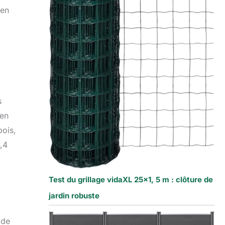
ien
s
 en
bois,
4,4
Test du grillage vidaXL 25×1, 5 m : clôture de
jardin robuste
 de