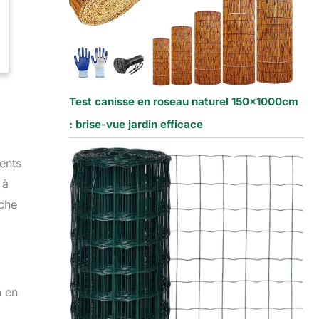
Test canisse en roseau naturel 150x1000cm
: brise-vue jardin efficace
ents
 à
uche
n en