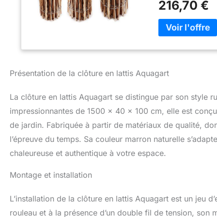
216,70 €
double tension du 
grand choix de ha
projet de jardin, 
comme clôture po
utilisez la clôtur
l'environnement, 
Aménagement harmo
Présentation de la clôture en lattis Aquagart
lattes est unique
propriétaires d'an
La clôture en lattis Aquagart se distingue par son style 
impressionnantes de 1500 x 40 x 100 cm, elle est conç
de jardin. Fabriquée à partir de matériaux de qualité, do
l’épreuve du temps. Sa couleur marron naturelle s’adapt
chaleureuse et authentique à votre espace.
Montage et installation
L’installation de la clôture en lattis Aquagart est un je
rouleau et à la présence d’un double fil de tension, son m