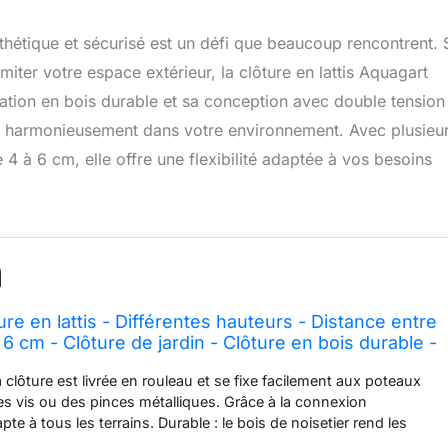
thétique et sécurisé est un défi que beaucoup rencontrent. 
iter votre espace extérieur, la clôture en lattis Aquagart
ication en bois durable et sa conception avec double tension
rant harmonieusement dans votre environnement. Avec plusieu
 4 à 6 cm, elle offre une flexibilité adaptée à vos besoins
re en lattis - Différentes hauteurs - Distance entre
 à 6 cm - Clôture de jardin - Clôture en bois durable -
nsion de fil (100 cm de hauteur, 15 m)
a clôture est livrée en rouleau et se fixe facilement aux poteaux
es vis ou des pinces métalliques. Grâce à la connexion
apte à tous les terrains. Durable : le bois de noisetier rend les
 aux influences extérieures grâce à sa haute teneur en tanin. La