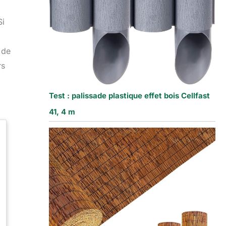
Si
 de
rs
Test : palissade plastique effet bois Cellfast
41, 4 m