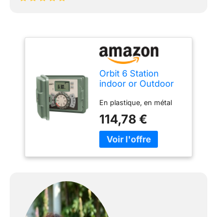
Orbit 6 Station
indoor or Outdoor
Irrigation Controller,
En plastique, en métal
Tri-Lingual
114,78 €