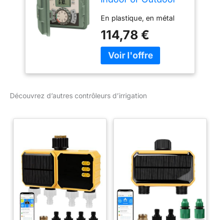
Irrigation Controller,
En plastique, en métal
Tri-Lingual
114,78 €
Découvrez d’autres contrôleurs d’irrigation