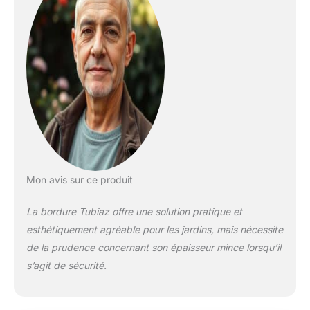
forme. 🌹Polyvalent :
parfait pour créer ou
délimiter des
parterres de fleurs,
des allées de jardin et
pour une pelouse
propre. Facile à
installer : Pose
simple, bord
supérieur replié
protège contre les
blessures.
Mon avis sur ce produit
La bordure Tubiaz offre une solution pratique et
esthétiquement agréable pour les jardins, mais nécessite
de la prudence concernant son épaisseur mince lorsqu’il
s’agit de sécurité.