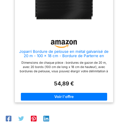
Joparri Bordure de pelouse en métal galvanisé de
20 m - 100 x 18 cm - Bordure de Parterre en
métal - en palissade - pour barrière de Racine -
Dimensions de chaque pièce : bordures de gazon de 20 m,
Noir
avec 20 bords (100 cm de long x 18 cm de hauteur), avec
bordures de pelouse, vous pouvez élargir votre délimitation à
volonté, belle délimitation des pelouses, parterres et chemins.
Matériau : acier galvanisé, résistant aux intempéries, à la
54,89 €
corrosion, pas facile à rouiller, robuste et durable. Extensible à
l'infini : ce séparateur de pelouse de haute qualité est flexible
et peut être facilement plié dans n'importe quelle forme, carré
possible et extensible à volonté. Polyvalent : empêche les
bordures de pelouse de se propager des contreforts
indésirables, protège les plantes contre les dommages, parfait
pour créer ou délimiter des parterres de fleurs, des allées de
jardin et pour une pelouse propre. Facile à installer : il suffit de
cliquer les extrémités du bord de la tondeuse et de les insérer
dans le sol, de protéger le bord supérieur contre les blessures.