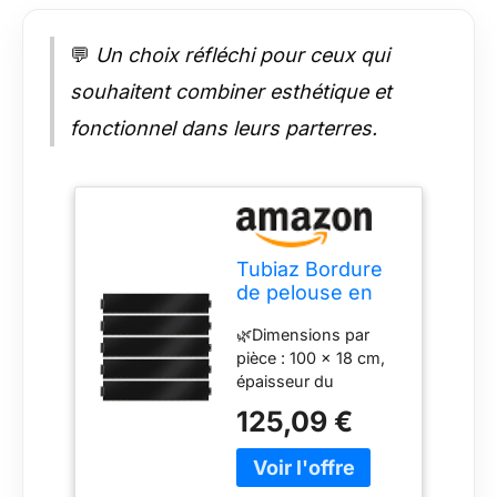
💬
Un choix réfléchi pour ceux qui
souhaitent combiner esthétique et
fonctionnel dans leurs parterres.
Tubiaz Bordure
de pelouse en
métal galvanisé,
🌿Dimensions par
100 x 18 cm,
pièce : 100 x 18 cm,
Bord de Tonte
épaisseur du
pour palissade,
matériau : 0,5 mm,
parterres de
125,09 €
longueur totale : 50
Jardin,
m. Matériau : acier
différentes
galvanisé, ne rouille
Longueurs