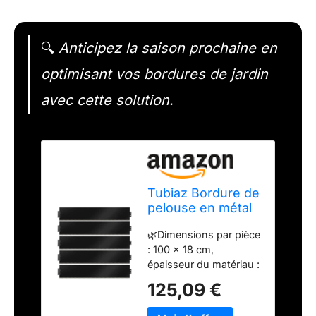
🔍
Anticipez la saison prochaine en
optimisant vos bordures de jardin
avec cette solution.
Tubiaz Bordure de
pelouse en métal
galvanisé, 100 x 18
🌿Dimensions par pièce
cm, Bord de Tonte
: 100 x 18 cm,
pour palissade,
épaisseur du matériau :
parterres de
0,5 mm, longueur
Jardin, différentes
125,09 €
totale : 50 m. Matériau :
Longueurs
acier galvanisé, ne
Disponibles,