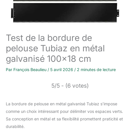
Test de la bordure de
pelouse Tubiaz en métal
galvanisé 100×18 cm
Par
François Beaulieu
/
5 avril 2026
/
2 minutes de lecture
5/5 - (6 votes)
La bordure de pelouse en métal galvanisé Tubiaz s’impose
comme un choix intéressant pour délimiter vos espaces verts.
Sa conception en métal et sa flexibilité promettent praticité et
durabilité.