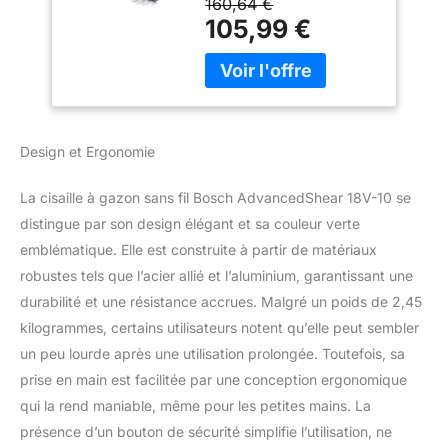
160,64 €
tâches les plus
105,99 €
exigeantes Un outil
polyvalent pour
entretenir votre gazon,
vos arbustes et vos
haies ! Le passage d’une
tâche à l’autre est très
Design et Ergonomie
facile grâce au système «
Multi-click », qui permet
La cisaille à gazon sans fil Bosch AdvancedShear 18V-10 se
de changer de lame
distingue par son design élégant et sa couleur verte
rapidement. Fini les
interruptions ! Grâce au
emblématique. Elle est construite à partir de matériaux
système « anti-blocage
robustes tels que l’acier allié et l’aluminium, garantissant une
», l’outil permet de
durabilité et une résistance accrues. Malgré un poids de 2,45
couper des branches
kilogrammes, certains utilisateurs notent qu’elle peut sembler
épaisses sans caler.
POWER FOR ALL
un peu lourde après une utilisation prolongée. Toutefois, sa
ALLIANCE: 1 BATTERIE,
prise en main est facilitée par une conception ergonomique
10+ MARQUES, 150+
qui la rend maniable, même pour les petites mains. La
OUTILS. Livré avec :
présence d’un bouton de sécurité simplifie l’utilisation, ne
AdvancedShear 18V-10, 1