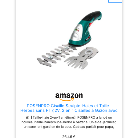
les bordures et sculpter les
double verrouillage, sûr et
végétaux. Double fonction :
fiable, qui peut protéger la
Passe de la cisaille à gazon au
sécurité des enfants et des
sculpteur de végétaux en un
adultes, que le taille-haie à
clic pour une polyvalence totale.
batterie fonctionne ou non. La
Batterie non incluse. Autonomie
gâchette de sécurité est conçue
ex: 36 à 55 min selon la batterie
pour être utilisée aussi bien
(1.3Ah à 2.0Ah).
avec la main gauche qu'avec la
main droite. MOTEUR
PUISSANT AMÉLIORÉ: Le mini
coupe-herbe sans fil WORFCI a
été amélioré avec un moteur
puissant de 12 V, jusqu'à 1100
tr/min. Ne nécessitant ni cordon
d'alimentation ni essence, et
bien que son efficacité puisse
être qualifiée de faible par
rapport aux taille-haies plus
grands, c'est définitivement le
plus amusant. BATTERIE HAUTE
CAPACITÉ: Le coupe-herbe
WORFCI est équipé d'une
POSENPRO Cisaille Sculpte-Haies et Taille-
batterie haute capacité de 2000
Herbes sans Fil 7,2V, 2 en 1 Cisailles à Gazon avec
mAh, vous permettant d'utiliser
2 Lames, Batterie 1500mAh, Chargeur pour
le coupe-herbe à batterie
🎁【Taille-haie 2-en-1 amélioré】POSENPRO a lancé un
Cour/Jardin/pelouse
pendant de longues périodes
nouveau taille-haie/coupe-herbe à batterie. Un aide-jardinier,
sans vous soucier des
un excellent gardien de la cour. Cadeau parfait pour papa,
problèmes d'autonomie. Ce
maman, amis, femme, mari ! 🎁 【Cisaille Sculpte-Haie et
taille-haie sans fil pour
Taille-Herbes 2 en 1】Ce coupe-herbe est équipé d'une lame à
26,46 €