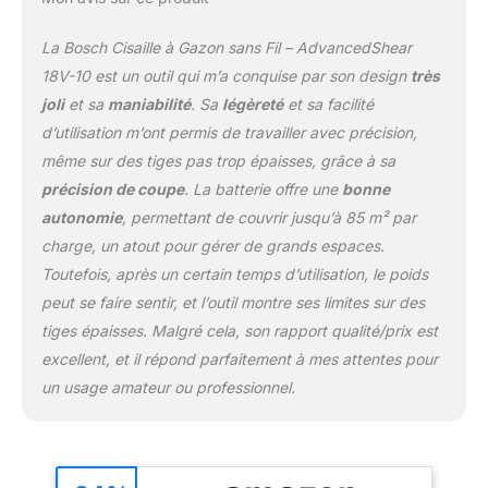
chargeur AL 1810 CV, 1
lame de sculpte-haies, 1
La Bosch Cisaille à Gazon sans Fil – AdvancedShear
lame de taille-herbes,
emballage en carton
18V-10 est un outil qui m’a conquise par son design
très
joli
et sa
maniabilité
. Sa
légèreté
et sa facilité
d’utilisation m’ont permis de travailler avec précision,
même sur des tiges pas trop épaisses, grâce à sa
précision de coupe
. La batterie offre une
bonne
autonomie
, permettant de couvrir jusqu’à 85 m² par
charge, un atout pour gérer de grands espaces.
Toutefois, après un certain temps d’utilisation, le poids
peut se faire sentir, et l’outil montre ses limites sur des
tiges épaisses. Malgré cela, son rapport qualité/prix est
excellent, et il répond parfaitement à mes attentes pour
un usage amateur ou professionnel.