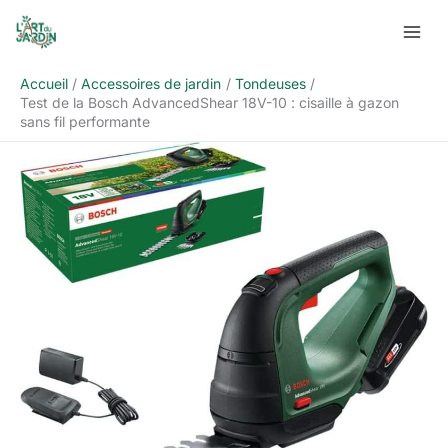
Aller
Rechercher
au
contenu
Accueil
Accessoires de jardin
Tondeuses
Test de la Bosch AdvancedShear 18V-10 : cisaille à gazon
sans fil performante