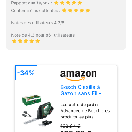
Rapport qualité/prix :
Conformité aux attentes :
Notes des utilisateurs 4.3/5
Note de 4.3 pour 861 utilisateurs
-34%
Bosch Cisaille à
Gazon sans Fil -
AdvancedShear
Les outils de jardin
18V-10
Advanced de Bosch : les
produits les plus
puissants pour les
160,64 €
tâches les plus