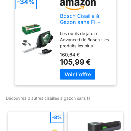
-34%
Bosch Cisaille à
Gazon sans Fil -
AdvancedShear
Les outils de jardin
18V-10
Advanced de Bosch : les
produits les plus
puissants pour les
160,64 €
tâches les plus
105,99 €
exigeantes Un outil
polyvalent pour
entretenir votre gazon,
vos arbustes et vos
haies ! Le passage d’une
tâche à l’autre est très
Découvrez d’autres cisailles à gazon sans fil
facile grâce au système «
Multi-click », qui permet
de changer de lame
-8%
rapidement. Fini les
interruptions ! Grâce au