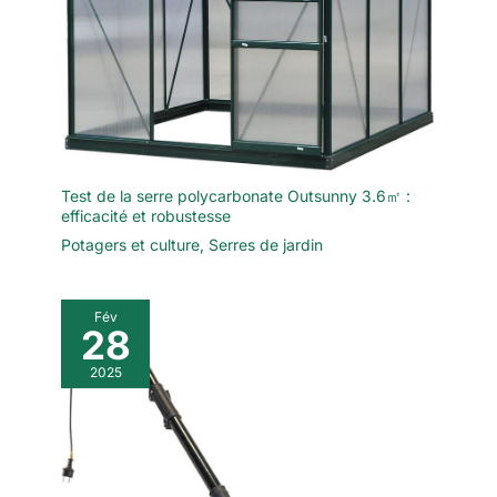
(batterie incluse) ; 1* chargeur
de batterie ; 1 * notice
d'utilisation. Si vous avez des
questions concernant le produit,
veuillez nous contacter et nous
vous répondrons dans les 24
heures.
Test de la serre polycarbonate Outsunny 3.6㎡ :
efficacité et robustesse
Potagers et culture
,
Serres de jardin
Fév
28
2025