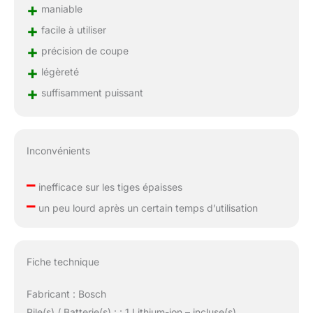
+
maniable
+
facile à utiliser
+
précision de coupe
+
légèreté
+
suffisamment puissant
Inconvénients
–
inefficace sur les tiges épaisses
–
un peu lourd après un certain temps d’utilisation
Fiche technique
Fabricant : Bosch
Pile(s) / Batterie(s) : : 1 Lithium-ion – incluse(s)