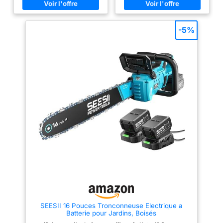
tronçonneuse un outil pratique
d'arthrite. Parfaite pour Noël, la
pour les propriétaires qui
fête des Mères, des Pères ou
recherchent une coupe efficace
les anniversaires, c'est un
au jardin, sans complexité
présent qui combine puissance,
-5%
inutile. GUIDE DE 35 CM POUR
confort et polyvalence—idéal
LES TÂCHES DE COUPE PLUS
pour tous ceux qui aiment
IMPORTANTES : Le guide de 35
travailler de leurs mains 🍃
cm vous offre une capacité de
Puissance À Toute Épreuve—
coupe suffisante pour les
Moteur Haute Efficacité 900W:
branches plus épaisses et les
Ne laissez plus les branches
petites bûches. Il est donc
robustes vous ralentir. Avec son
mieux adapté à l'entretien
moteur en cuivre de 900W,
général du jardin qu'une très
SEESII mini tronçonneuse à
petite scie et vous offre plus de
batterie coupe des bûches
flexibilité pour les travaux
jusqu'à 15 cm d'épaisseur en
domestiques courants.
quelques secondes—3 fois
ALIMENTATION ÉLECTRIQUE
plus rapidement que les outils
FILAIRE POUR DES
manuels. Le réservoir d'huile
PERFORMANCES CONSTANTES
intégré permet une lubrification
: Comme il fonctionne sur
manuelle de la chaîne par
secteur, vous bénéficiez d'une
simple pression d'un bouton,
performance de coupe régulière
assurant un fonctionnement
sans avoir besoin de charger
fluide et sécurisé tout en
une batterie ou de gérer de
améliorant les performances 🍃
l'essence, ce qui le rend plus
80 Minutes D'autonomie—
simple pour un usage
Tronçonneuse À Batterie Qui
domestique occasionnel.
Dure: Accomplissez plus sans
SEESII 16 Pouces Tronconneuse Electrique a
TENSION DE LA CHAÎNE SANS
interruption. SEESII
Batterie pour Jardins, Boisés
OUTIL POUR DES RÉGLAGES
tronçonneuse électrique est
RAPIDES : Vous pouvez tendre
livrée avec deux batteries haute