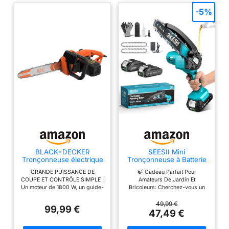
-5%
BLACK+DECKER
SEESII Mini
Tronçonneuse électrique
Tronçonneuse à Batterie
filaire 1800W 35cm avec
6 Pouces avec Injecteur
GRANDE PUISSANCE DE
🍃 Cadeau Parfait Pour
frein de chaîne,
de Lubrifiant
COUPE ET CONTRÔLE SIMPLE :
Amateurs De Jardin Et
BECS1835-QS
Un moteur de 1800 W, un guide-
Bricoleurs: Cherchez-vous un
chaîne de 35 cm et des
cadeau pratique et attentionné?
fonctionnalités conviviales
Cette mini tronçonneuse est
49,99 €
99,99 €
telles que la tension de chaîne
idéale pour les mamans, papas,
47,49 €
sans outil et la lubrification
femmes, hommes, jardiniers, et
automatique font de cette
même les seniors souffrant