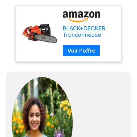
BLACK+DECKER
Tronçonneuse
électrique
black+decker
2000w 40 cm -
bdcs20-qs