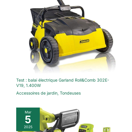
confiance: SEESII soutient
fermement chaque outil que
nous fabriquons. Soutenu par
une garantie de 3 ans, nous
vous enverrons un
remplacement si quelque chose
ne va pas—pas de retours, pas
de tracas. Nous croyons en nos
outils et nous croyons en vous—
alors allez-y, abordez n'importe
quel projet avec confiance et
tranquillité d'esprit
Test : balai électrique Garland Roll&Comb 302E-
V19, 1.400W
Accessoires de jardin
,
Tondeuses
Mar
5
2025