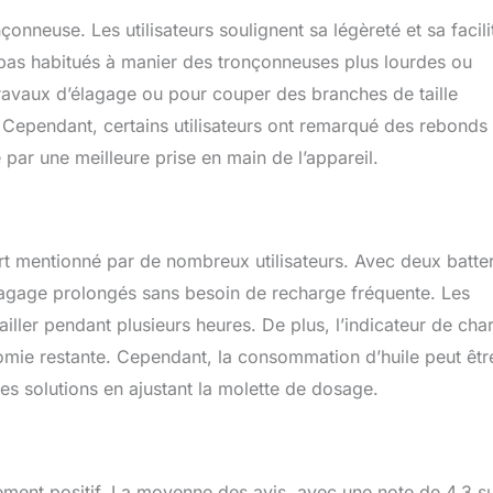
nt ainsi l'usure et permettant des coupes plus lisses !
ficace et sûre] - Cette tronçonneuse a été soigneusement
çonneuse. Les utilisateurs soulignent sa légèreté et sa facili
r que quelqu'un ne soit trop lourd pour l'utiliser. Vous ne vous
nt pas habitués à manier des tronçonneuses plus lourdes ou
tigué après un long travail. Votre sécurité est notre première
travaux d’élagage ou pour couper des branches de taille
 tronçonneuse sans fil SeeSii 12 pouces est équipée d'un
de fonctions de sécurité et de protections qui garantissent une
 Cependant, certains utilisateurs ont remarqué des rebonds 
curité.
 par une meilleure prise en main de l’appareil.
rt mentionné par de nombreux utilisateurs. Avec deux batte
élagage prolongés sans besoin de recharge fréquente. Les
iller pendant plusieurs heures. De plus, l’indicateur de cha
tonomie restante. Cependant, la consommation d’huile peut êtr
des solutions en ajustant la molette de dosage.
ement positif. La moyenne des avis, avec une note de 4,3 s