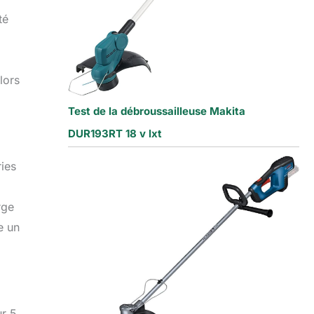
té
lors
Test de la débroussailleuse Makita
DUR193RT 18 v lxt
ries
rge
e un
ur 5