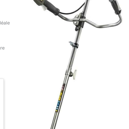
déale
ure