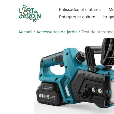
Aller
Palissades et clôtures
Mo
au
Potagers et culture
Irriga
contenu
Accueil
Accessoires de jardin
Test de la tronç