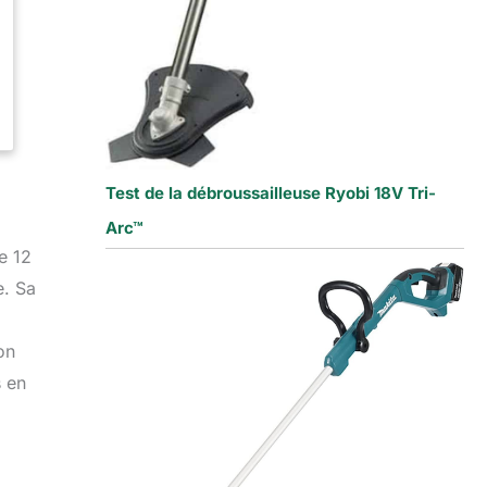
Test de la débroussailleuse Ryobi 18V Tri-
Arc™
e 12
e. Sa
on
s en