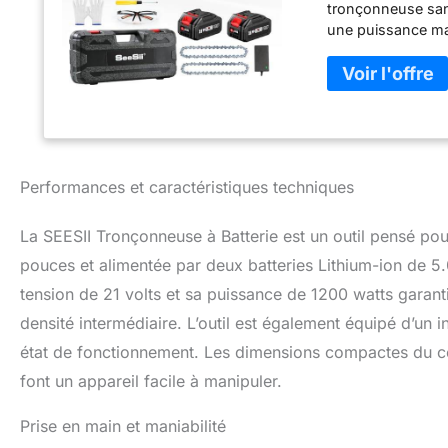
tronçonneuse sans
une puissance ma
maximale. Contrai
nécessite donc au
n'avez donc pas à
visuel de batterie
être utilisée pour
traitement du boi
de construction. 
Performances et caractéristiques techniques
pouvez également s
de niveau de la ba
La SEESII Tronçonneuse à Batterie est un outil pensé pou
chaîne de la mini-
desserrer les écro
pouces et alimentée par deux batteries Lithium-ion de 5
automatiquement g
tension de 21 volts et sa puissance de 1200 watts garan
écrous. Cette con
densité intermédiaire. L’outil est également équipé d’un i
chaîne et de la r
[Réservoir d'huile
état de fonctionnement. Les dimensions compactes du co
Grâce à son systè
font un appareil facile à manipuler.
complètement les 
équipée d'un systè
Prise en main et maniabilité
de l'huile (huile 