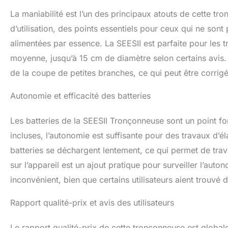
librement, réduisa
[Tronçonneuse ef
La maniabilité est l’un des principaux atouts de cette tron
conçue pour évite
d’utilisation, des points essentiels pour ceux qui ne so
sentirez jamais fa
alimentées par essence. La SEESII est parfaite pour les 
préoccupation. La
ensemble complet 
moyenne, jusqu’à 15 cm de diamètre selon certains avis.
coupe en toute sé
de la coupe de petites branches, ce qui peut être corrigé
Autonomie et efficacité des batteries
Les batteries de la SEESII Tronçonneuse sont un point fo
incluses, l’autonomie est suffisante pour des travaux d’
batteries se déchargent lentement, ce qui permet de trava
sur l’appareil est un ajout pratique pour surveiller l’au
inconvénient, bien que certains utilisateurs aient trouvé 
Rapport qualité-prix et avis des utilisateurs
Le rapport qualité-prix de cette tronçonneuse est global