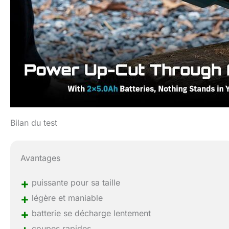
Bilan du test
Avantages
+
puissante pour sa taille
+
légère et maniable
+
batterie se décharge lentement
coupes rapides