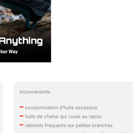
Inconvénients
–
consommation d’huile excessive
–
huile de chaîne qui coule au repos
–
rebonds fréquents sur petites branches