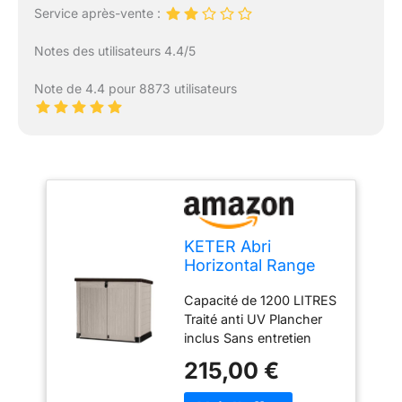
Service après-vente :
Notes des utilisateurs 4.4/5
Note de 4.4 pour 8873 utilisateurs
KETER Abri
Horizontal Range
Poubelle SIO Pro -
Capacité de 1200 LITRES
1200 litres - Beige
Traité anti UV Plancher
inclus Sans entretien
Verrouillable
215,00 €