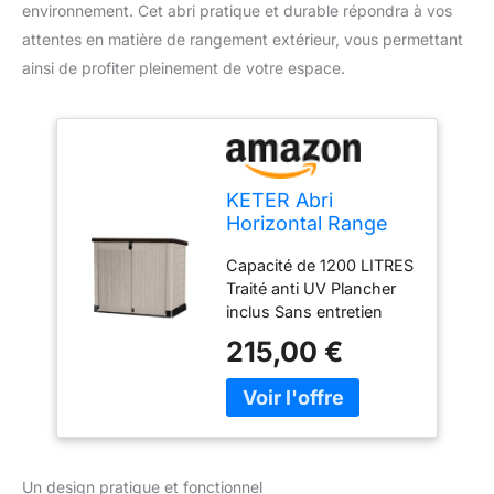
environnement. Cet abri pratique et durable répondra à vos
attentes en matière de rangement extérieur, vous permettant
ainsi de profiter pleinement de votre espace.
KETER Abri
Horizontal Range
Poubelle SIO Pro -
Capacité de 1200 LITRES
1200 litres - Beige
Traité anti UV Plancher
inclus Sans entretien
Verrouillable
215,00 €
Un design pratique et fonctionnel