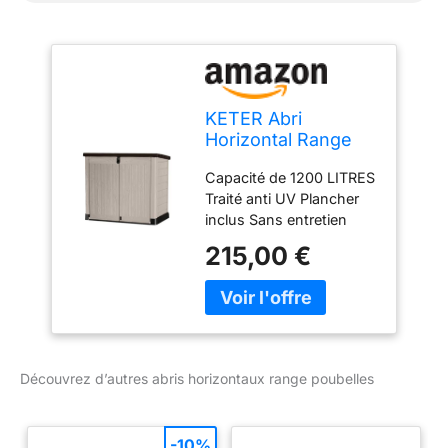
KETER Abri
Horizontal Range
Poubelle SIO Pro -
Capacité de 1200 LITRES
1200 litres - Beige
Traité anti UV Plancher
inclus Sans entretien
Verrouillable
215,00 €
Découvrez d’autres abris horizontaux range poubelles
-10%