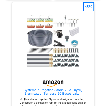
la pression de l'eau,résolvent
la pression de l'eau et d'autres
parfaitement le problème de
facteurs.) 4 types de
-5%
pénurie d'eau ou un blocage à
pulvérisateurs: Notre kit
l'extrémité du tuyau d'eau. 💧
d'irrigation de jardin fournit 4
【Économie d'énergie et
types d'aérosols avec la
protection de l'environnement】
fonction d'irrigation goutte à
nos produits utilisent un spray
goutte, de pulvérisation,
d'eau du robinet pour le
d'irrigation goutte à goutte avec
refroidissement direct, pas de
mise à la terre, de pulvérisation
consommation d'énergie, pas
avec mise à la terre, qui
de consommation d'énergie,
peuvent être ajustés aux
protection très écologique. Le
différents flux d'eau dont vous
système d'irrigation goutte-à-
avez besoin. Il est également
goutte sur mesure permet
fourni avec des tuyaux de
d'économiser jusqu'à 80 %
60M+15M pour une irrigation
d'eau par rapport à l'arrosage
précise. Installation facile: Vous
manuel. 💧【Installation facile】
pouvez couper le tuyau en
installation facile, pas de
fonction de vos besoins, et
travaux de creusage ou de
chaque buse et goutteur peut
plomberie nécessaire. Le
être réglé individuellement en
pulvérisateur d'arrosage de
fonction de vos besoins,
jardin à fonctionnement
assurant un arrosage précis
automatique assure un plaisir
pour chaque plante. Il n'est pas
lors de l'installation et vous
nécessaire de creuser ou de
avez un merveilleux système de
poser des tuyaux. PS : Tremper
Système d'Irrigation Jardin 20M Tuyau,
refroidissement ou d'irrigation
l'extrémité du tuyau dans de
Brumisateur Terrasse 20 Buses Laiton
de jardin. 💧【Large gamme
l'eau chaude pendant une
d'utilisations】le kit d'irrigation
minute avant de le glisser sur le
🌱【Installation rapide - Système d'irrigation complet】
automatique est adapté à
raccord, l'installation sera plus
Conception à connexion rapide, installation sans outil en
n'importe quel endroit que vous
facile et le tuyau restera ferme