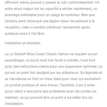
parfaite sur 84 cordes
affirment même pouvoir y passer la nuit confortablement. Un
suspendues, démontrant
autre atout majeur est sa capacité à sécher rapidement, un
la qualité du hamac par le
avantage indéniable pour un usage en extérieur. Bien que
nombre de cordes qui
certains aient remarqué une légère odeur de peinture à la
assure une meilleure
réception, celle-ci semble s’atténuer rapidement après
répartition du poids,
augmentant ainsi sa
quelques jours à l’air libre.
longévité et son confort,
fabriqué avec des
Installation et entretien
matériaux de qualité en
polypropylène à 100 %.
Le La Siesta® Brisa Cedar Classic Hamac ne requiert aucun
assemblage, ce qui le rend très facile à installer. Il est livré
avec des instructions claires pour une suspension optimale, ce
qui est un point fort souligné par les utilisateurs. Sa légèreté et
sa robustesse en font un choix idéal pour ceux qui souhaitent
un produit pratique et sans tracas. Toutefois, il est à noter
qu’un client a rencontré des problèmes avec les cordes de
maintien, ce qui pourrait être un point à surveiller lors de
l’installation.