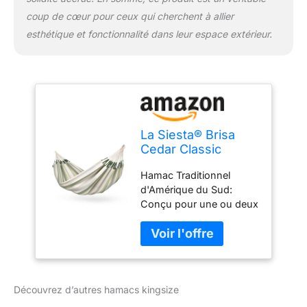
matériaux de qualité en
coup de cœur pour ceux qui cherchent à allier
polypropylène à 100 %.
esthétique et fonctionnalité dans leur espace extérieur.
La Siesta® Brisa
Cedar Classic
Hamac - Détente en
Hamac Traditionnel
Plein Air Résistant
d'Amérique du Sud:
aux Intempéries
Conçu pour une ou deux
pour Hamac
personnes avec une
Kingsize, Relaxation
largeur de toile de 180
Authentique et
cm. Pour une expérience
Confortable
hamac parfaite, nous
recommandons une
Découvrez d’autres hamacs kingsize
position allongée en
diagonale. Le hamac