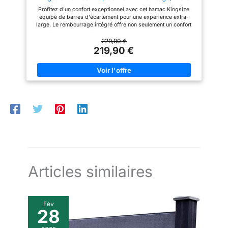
Polypropylène Spéciale, Montage Facile PlugTube
Profitez d'un confort exceptionnel avec cet hamac Kingsize
- Red Pepper, Hamac
équipé de barres d'écartement pour une expérience extra-
large. Le rembourrage intégré offre non seulement un confort
supplémentaire, mais également une protection contre le froid,
vous permettant de vous détendre en toute saison. Fabriquée
229,90 €
avec une fibre en polypropylène spécialement conçue pour
219,90 €
répondre aux exigences particulières des hamacs, cette
création La Siesta allie durabilité et performance. Le hamac
Alabama, réputé pour sa qualité, offre une expérience de
détente optimale grâce à la quantité de cordons de
suspension. En effet, la densité de ces cordons est directement
liée à la qualité du confort et à la durabilité du hamac. e hamac
Alabama offre une largeur de couche de 140 cm et une
longueur de tissu de 210 cm, nécessitant un espacement
minimum de 400 cm. Il peut supporter jusqu'à 160 kg de
charge.
Articles similaires
Fév
28