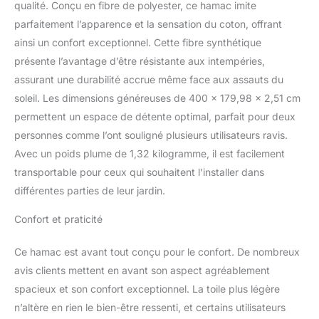
qualité. Conçu en fibre de polyester, ce hamac imite
espacement minimum
parfaitement l’apparence et la sensation du coton, offrant
requis de 360 cm et une
charge admise de 200
ainsi un confort exceptionnel. Cette fibre synthétique
kg. Expertise Familiale de
présente l’avantage d’être résistante aux intempéries,
Plus de 30 Ans: La
assurant une durabilité accrue même face aux assauts du
famille Grisar, spécialisée
soleil. Les dimensions généreuses de 400 x 179,98 x 2,51 cm
dans la conception
originale, assure une
permettent un espace de détente optimal, parfait pour deux
expérience de relaxation
personnes comme l’ont souligné plusieurs utilisateurs ravis.
créative et authentique
Avec un poids plume de 1,32 kilogramme, il est facilement
Durabilité et Résistance
transportable pour ceux qui souhaitent l’installer dans
aux Éléments: Les
différentes parties de leur jardin.
systèmes de suspension
La Siesta sont construits
Confort et praticité
pour durer. Robustes et
durables, ils résistent aux
éléments et répondent
Ce hamac est avant tout conçu pour le confort. De nombreux
aux exigences sévères
avis clients mettent en avant son aspect agréablement
des environnements
spacieux et son confort exceptionnel. La toile plus légère
extérieurs. Une
n’altère en rien le bien-être ressenti, et certains utilisateurs
sensation de légèreté