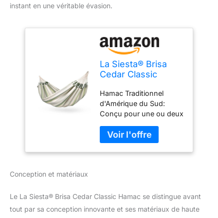
instant en une véritable évasion.
La Siesta® Brisa
Cedar Classic
Hamac - Détente en
Hamac Traditionnel
Plein Air Résistant
d'Amérique du Sud:
aux Intempéries
Conçu pour une ou deux
pour Hamac
personnes avec une
Kingsize, Relaxation
largeur de toile de 180
Authentique et
cm. Pour une expérience
Confortable
hamac parfaite, nous
recommandons une
Conception et matériaux
position allongée en
diagonale. Le hamac
Brisa Kingsize mesure
Le La Siesta® Brisa Cedar Classic Hamac se distingue avant
180 cm de largeur et 260
tout par sa conception innovante et ses matériaux de haute
cm de longueur, avec un