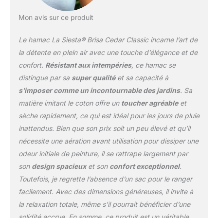
créative et authentique
Durabilité et Résistance
Mon avis sur ce produit
aux Éléments: Les
systèmes de suspension
Le hamac La Siesta® Brisa Cedar Classic incarne l’art de
La Siesta sont construits
la détente en plein air avec une touche d’élégance et de
pour durer. Robustes et
confort.
Résistant aux intempéries
, ce hamac se
durables, ils résistent aux
distingue par sa
super qualité
et sa capacité à
éléments et répondent
aux exigences sévères
s’imposer comme un incontournable des jardins
. Sa
des environnements
matière imitant le coton offre un
toucher agréable
et
extérieurs. Une
sèche rapidement, ce qui est idéal pour les jours de pluie
sensation de légèreté
inattendus. Bien que son prix soit un peu élevé et qu’il
parfaite sur 84 cordes
suspendues, démontrant
nécessite une aération avant utilisation pour dissiper une
la qualité du hamac par le
odeur initiale de peinture, il se rattrape largement par
nombre de cordes qui
son
design spacieux
et son
confort exceptionnel
.
assure une meilleure
Toutefois, je regrette l’absence d’un sac pour le ranger
répartition du poids,
augmentant ainsi sa
facilement. Avec des dimensions généreuses, il invite à
longévité et son confort,
la relaxation totale, même s’il pourrait bénéficier d’une
fabriqué avec des
solidité accrue. En somme, ce produit est un véritable