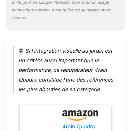
limite pour les usages intensifs, mais pour un usage
et respectueux de
domestique courant, il s’acquitte de sa mission avec
l'environnement : le
réservoir est fabriqué
sérieux.
à partir de plastique
100 % recyclé et est
également
entièrement
recyclable. Ainsi,
💬
Si l’intégration visuelle au jardin est
vous pouvez non
seulement
un critère aussi important que la
économiser des
performance, ce récupérateur 4rain
ressources
précieuses, mais
Quadro constitue l’une des références
aussi contribuer
les plus abouties de sa catégorie.
activement à
l'environnement.
Ouverture pratique
du couvercle pour un
remplissage facile :
avec une ouverture
4rain Quadro
de couvercle de 18