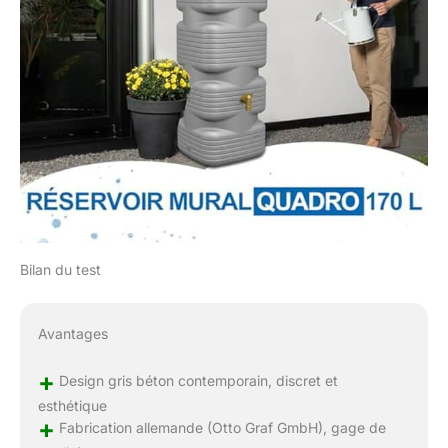
Bilan du test
Avantages
+
Design gris béton contemporain, discret et
esthétique
+
Fabrication allemande (Otto Graf GmbH), gage de