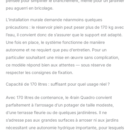
pensée pour simplifier le branchement, même pour un jardinier
pouvez non seulement
peu aguerri en bricolage.
économiser des
ressources précieuses,
L’installation murale demande néanmoins quelques
mais aussi contribuer
activement à
précautions : le réservoir plein peut peser plus de 170 kg avec
l'environnement.
l’eau, il convient donc de s’assurer que le support est adapté.
Ouverture pratique du
Une fois en place, le système fonctionne de manière
couvercle pour un
autonome et ne requiert que peu d’entretien. Pour un
remplissage facile :
particulier souhaitant une mise en œuvre sans complication,
avec une ouverture de
couvercle de 18 cm de
ce modèle répond bien aux attentes — sous réserve de
diamètre, le réservoir
respecter les consignes de fixation.
peut être facilement
rempli d’eau de pluie.
Capacité de 170 litres : suffisant pour quel usage réel ?
La facilité d'utilisation
en fait le système de
Avec 170 litres de contenance, le 4rain Quadro convient
stockage idéal pour
parfaitement à l’arrosage d’un potager de taille modeste,
l'eau de pluie dans
n'importe quel jardin.
d’une terrasse fleurie ou de quelques jardinières. Il ne
s’adresse pas aux grandes surfaces à arroser ni aux jardins
nécessitant une autonomie hydrique importante, pour lesquels