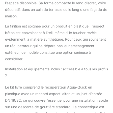
l’espace disponible. Sa forme compacte le rend discret, voire
ou pour la vidange
résiduelle en hiver.
décoratif, dans un coin de terrasse ou le long d’une façade de
Robuste et durable : le
maison.
réservoir d'eau de pluie
est fabriqué en
La finition est soignée pour un produit en plastique : l’aspect
plastique recyclé
béton est convaincant à l’œil, même si le toucher révèle
résistant aux
évidemment la matière synthétique. Pour ceux qui souhaitent
intempéries et aux UV,
un récupérateur qui ne dépare pas leur aménagement
ce qui lui garantit une
durée de vie
extérieur, ce modèle constitue une option sérieuse à
particulièrement
considérer.
longue, idéal pour une
utilisation en extérieur.
Installation et équipements inclus : accessible à tous les profils
♻️ Durable et
?
respectueux de
l'environnement : le
Le kit livré comprend le récupérateur Aqua-Quick en
réservoir est fabriqué à
plastique avec un raccord aspect laiton et un joint d’entrée
partir de plastique 100
% recyclé et est
DN 19/32, ce qui couvre l’essentiel pour une installation rapide
également entièrement
sur une descente de gouttière standard. La connectique est
recyclable. Ainsi, vous