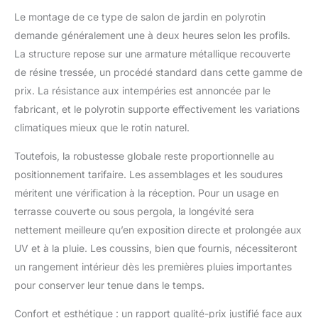
aux intempéries et aux
Le montage de ce type de salon de jardin en polyrotin
rayons UV ; matériau
résistant à la déchirure
demande généralement une à deux heures selon les profils.
et indéformable tout en
La structure repose sur une armature métallique recouverte
étant élastique
de résine tressée, un procédé standard dans cette gamme de
permetant de s'asseoir
prix. La résistance aux intempéries est annoncée par le
confortablement,
même sans coussin ✅
fabricant, et le polyrotin supporte effectivement les variations
Construction stable:
climatiques mieux que le rotin naturel.
Grâce à leur ossature
entretoisée en forme
Toutefois, la robustesse globale reste proportionnelle au
de cage en métal laqué,
positionnement tarifaire. Les assemblages et les soudures
ces meubles de jardin
méritent une vérification à la réception. Pour un usage en
conservent leur
terrasse couverte ou sous pergola, la longévité sera
structure pendant de
nombreuses années,
nettement meilleure qu’en exposition directe et prolongée aux
tout en étant malgré
UV et à la pluie. Les coussins, bien que fournis, nécessiteront
tout légers et faciles à
un rangement intérieur dès les premières pluies importantes
transporter
pour conserver leur tenue dans le temps.
Confort et esthétique : un rapport qualité-prix justifié face aux