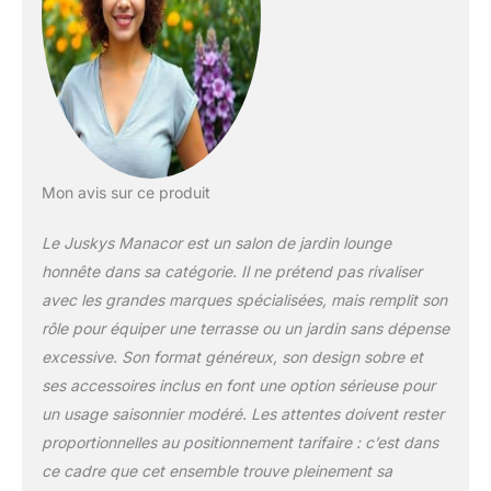
d'assise ; housses
100 % polyester ✅
Pratique: Table de
salle à manger de 116
x 66 x 66 cm avec
beaucoup d'espace
pour manger en
famille ; plateaux de
table en verre de 5
Mon avis sur ce produit
mm d'épaisseur
facilement amovibles
Le Juskys Manacor est un salon de jardin lounge
et faciles à nettoyer ;
honnête dans sa catégorie. Il ne prétend pas rivaliser
2 tabourets avec
avec les grandes marques spécialisées, mais remplit son
coussins d'assise
servent de repose-
rôle pour équiper une terrasse ou un jardin sans dépense
pieds ou de places
excessive. Son format généreux, son design sobre et
assises
ses accessoires inclus en font une option sérieuse pour
supplémentaires ✅
un usage saisonnier modéré. Les attentes doivent rester
Robuste et résistant
proportionnelles au positionnement tarifaire : c’est dans
aux intempéries:
polyrattan tressé
ce cadre que cet ensemble trouve pleinement sa
extrêmement