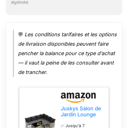
légitimité.
résistant aux
intempéries et aux
rayons UV ; matériau
résistant à la
déchirure et
💬
Les conditions tarifaires et les options
indéformable tout en
étant élastique
de livraison disponibles peuvent faire
permetant de
pencher la balance pour ce type d’achat
s'asseoir
confortablement,
— il vaut la peine de les consulter avant
même sans coussin
✅ Construction
de trancher.
stable: Grâce à leur
ossature entretoisée
en forme de cage en
métal laqué, ces
meubles de jardin
conservent leur
Juskys Salon de
structure pendant de
Jardin Lounge
nombreuses années,
Manacor en
tout en étant malgré
✅ Jusqu'à 7
polyrotin Gris