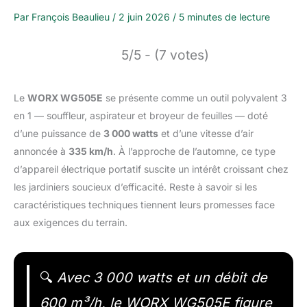
Par
François Beaulieu
/
2 juin 2026
/
5 minutes de lecture
5/5 - (7 votes)
Le
WORX WG505E
se présente comme un outil polyvalent 3
en 1 — souffleur, aspirateur et broyeur de feuilles — doté
d’une puissance de
3 000 watts
et d’une vitesse d’air
annoncée à
335 km/h
. À l’approche de l’automne, ce type
d’appareil électrique portatif suscite un intérêt croissant chez
les jardiniers soucieux d’efficacité. Reste à savoir si les
caractéristiques techniques tiennent leurs promesses face
aux exigences du terrain.
🔍
Avec 3 000 watts et un débit de
600 m³/h, le WORX WG505E figure