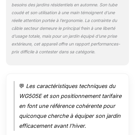
capacité. Le souffleur
besoins des jardins résidentiels en automne. Son tube
à feuilles dispose
coudé et son utilisation à une main témoignent d’une
d'une bandoulière
réelle attention portée à l’ergonomie. La contrainte du
réglable pour un
câble secteur demeure le principal frein à une liberté
travail sans effort
d’usage totale, mais pour un jardin équipé d’une prise
Livraison: Vous
recevrez 1 aspirateur
extérieure, cet appareil offre un rapport performances-
/ souffleur WORX
prix difficile à contester dans sa catégorie.
3000 W WG505E, 1
sac collecteur (ne
contient pas de
batterie, pour la
version de batterie,
💬
Les caractéristiques techniques du
veuillez choisir
WG547E.)
WG505E et son positionnement tarifaire
en font une référence cohérente pour
quiconque cherche à équiper son jardin
efficacement avant l’hiver.