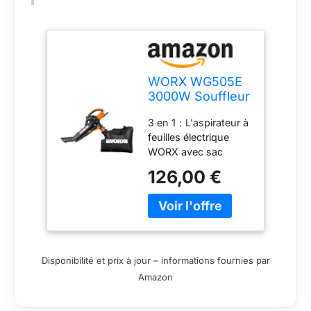
WORX WG505E
3000W Souffleur
Feuilles
3 en 1：L'aspirateur à
Electrique
feuilles électrique
Aspirateur à
WORX avec sac
Feuilles 3 en 1
collecteur convainc
avec Sac
126,00 €
par sa fonction
Collecteur de
pratique 3 en 1 :
45L, 335 km/h,
souffleur à feuilles,
600 m³/h
aspirateur à feuilles et
mulcher dans un
appareil/sac
Disponibilité et prix à jour – informations fournies par
collecteur avec
Amazon
Efficace : Le souffleur
électrique atteint