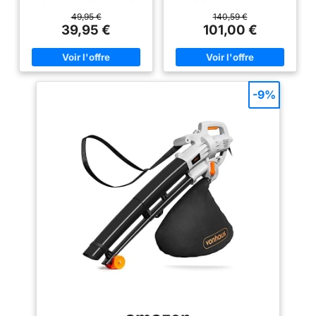
La fonction se sélectionne très
variété de tâches Polyvalent
à feuilles dispose
simplement au moyen d’un
pour le nettoyage du jardin : Ce
49,95 €
140,59 €
d'une bandoulière
commutateur sans nécessiter
souffleur et aspirateur de
39,95 €
101,00 €
d’outil. Aspirateur-souffleur-
feuilles est un outil de nettoyage
réglable pour un
broyeur de feuilles - L’appareil
3 en 1 permettant à la fois
travail sans effort
a une puissance d’aspiration de
d’aspirer, de souffler et de
650 m³/heure. Un système de
broyer les feuilles et déchets
Livraison: Vous
broyage intégré réduit les
végétaux Grand confort
recevrez 1 aspirateur
feuilles à un dixième de leur
acoustique : L’ aspirateur de
-9%
/ souffleur WORX
volume initial. Grand sac
feuilles affiche avec 99 dB(A)
collecteur - Le sac collecteur
un niveau sonore réduit de
3000 W WG505E, 1
robuste a une capacité
jusqu’à 75 % Changement de
sac collecteur (ne
maximale de 40 L et se fixe par
mode en un seul geste :
clipsage. La fenêtre intégrée
Commutation simple et rapide
contient pas de
permet de contrôler à tout
entre les modes, sans outil,
batterie, pour la
moment le niveau de
avec mécanisme de desserrage
version de batterie,
remplissage du sac. Souffleur
rapide Livré avec :
de feuilles - L’appareil assure
UniversalGardenTidy 3000,
veuillez choisir
une performance de soufflage
bandoulière, emballage carton
WG547E.)
élevée avec une vitesse de l’air
allant jusqu’à 240 km/h.
Convient aux surfaces étendues
et aux feuilles humides.
Adaptation de la puissance - Le
variateur permet d’adapter
individuellement la puissance
d’aspiration et de soufflage,
ainsi que le niveau sonore qui
ne dépasse jamais 104 dB.
Maniement simple - Décharge