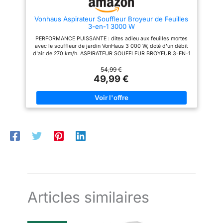
optimale du poids grâce aux
roues situées au niveau du tube.
Vonhaus Aspirateur Souffleur Broyeur de Feuilles
La poignée auxiliaire se règle
3-en-1 3000 W
individuellement pour une
utilisation ergonomique.
PERFORMANCE PUISSANTE : dites adieu aux feuilles mortes
Utilisation confortable - Pour
avec le souffleur de jardin VonHaus 3 000 W, doté d'un débit
une meilleure répartition du
d'air de 270 km/h. ASPIRATEUR SOUFFLEUR BROYEUR 3-EN-1
poids, l’aspirateur-souffleur
: débarrassez-vous des feuilles mortes avec cet aspirateur
électrique d’un poids de 3,13 kg
souffleur de feuilles doté d'un mode aspirateur qui broie
54,99 €
comprend aussi une sangle de
également les feuilles LONGUE PORTÉE : nettoyez votre
49,99 €
transport qui facilite les travaux
pelouse, votre terrasse ou votre allée avec notre aspirateur de
prolongés.
jardin, adapté pour les grands espaces. Sa grande capacité
de 35 L permet de travailler sans interruption MANIPULATION
FACILE : Notre souffleur de feuilles filaire léger ne pèse que
3,6 kg, ce qui vous permet de travailler confortablement
pendant de longues périodes. ERGONOMIQUE : doté d'une
bandoulière et de roulettes, notre aspirateur et souffleur de
feuilles léger transforme l'entretien du jardin en un jeu d'enfant
Articles similaires