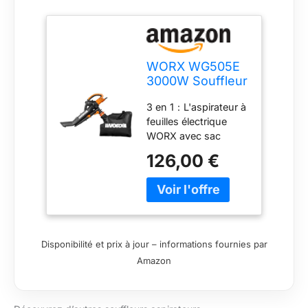
WORX WG505E
3000W Souffleur
Feuilles
3 en 1：L'aspirateur à
Electrique
feuilles électrique
Aspirateur à
WORX avec sac
Feuilles 3 en 1
collecteur convainc
avec Sac
126,00 €
par sa fonction
Collecteur de
pratique 3 en 1 :
45L, 335 km/h,
souffleur à feuilles,
600 m³/h
aspirateur à feuilles et
mulcher dans un
appareil/sac
Disponibilité et prix à jour – informations fournies par
collecteur avec
Amazon
Efficace : Le souffleur
électrique atteint
jusqu'à 335 km/h /