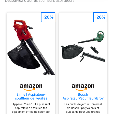
Découvrez d’autres souffleurs aspirateurs
roue de broyage
métallique dans le
broyeur pour un
travail rapide et une
-20%
-28%
longue durée de vie
du broyeur Facile:
Passage rapide entre
les fonctions /
régulateur de vitesse
manuel / design
compact pour une
utilisation à une seule
main / sac collecteur
souffleur de feuilles
de 45 l avec
fermeture rapide
Pratique : Le broyeur
électrique WORX est
Einhell Aspirateur-
Bosch
livré avec un sac
souffleur de Feuilles
Aspirateur/Souffleur/Broy
collecteur de 45 l
électrique GC-EL 3024 E
eur de Feuilles -
Appareil 2-en-1 - Le puissant
Les outils de jardin Universal
UniversalGardenTidy
pour une grande
aspirateur de feuilles fait
de Bosch : polyvalents et
3000
également office de souffleur.
puissants pour une grande
capacité. Le souffleur