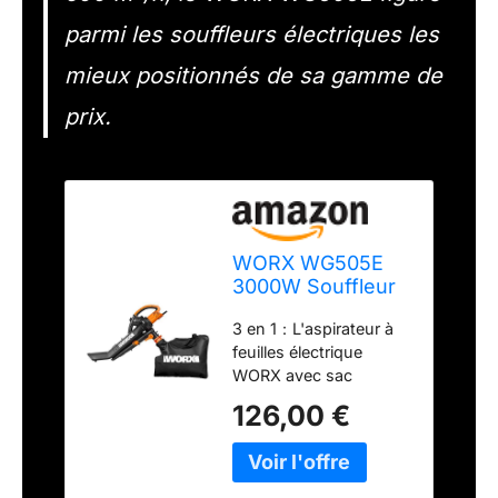
parmi les souffleurs électriques les
mieux positionnés de sa gamme de
prix.
WORX WG505E
3000W Souffleur
Feuilles Electrique
3 en 1：L'aspirateur à
Aspirateur à
feuilles électrique
Feuilles 3 en 1
WORX avec sac
avec Sac
collecteur convainc par
Collecteur de 45L,
126,00 €
sa fonction pratique 3
335 km/h, 600
en 1 : souffleur à
m³/h
feuilles, aspirateur à
feuilles et mulcher dans