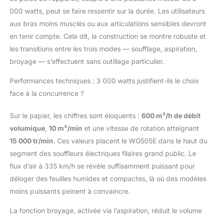
WORX est livré avec un
000 watts, peut se faire ressentir sur la durée. Les utilisateurs
sac collecteur de 45 l
aux bras moins musclés ou aux articulations sensibles devront
pour une grande
capacité. Le souffleur à
en tenir compte. Cela dit, la construction se montre robuste et
feuilles dispose d'une
les transitions entre les trois modes — soufflage, aspiration,
bandoulière réglable
broyage — s’effectuent sans outillage particulier.
pour un travail sans
effort Livraison: Vous
Performances techniques : 3 000 watts justifient-ils le choix
recevrez 1 aspirateur /
face à la concurrence ?
souffleur WORX 3000
W WG505E, 1 sac
Sur le papier, les chiffres sont éloquents :
600 m³/h de débit
collecteur (ne contient
pas de batterie, pour la
volumique
,
10 m³/min
et une vitesse de rotation atteignant
version de batterie,
15 000 tr/min
. Ces valeurs placent le WG505E dans le haut du
veuillez choisir
segment des souffleurs électriques filaires grand public. Le
WG547E.)
flux d’air à 335 km/h se révèle suffisamment puissant pour
déloger des feuilles humides et compactes, là où des modèles
moins puissants peinent à convaincre.
La fonction broyage, activée via l’aspiration, réduit le volume