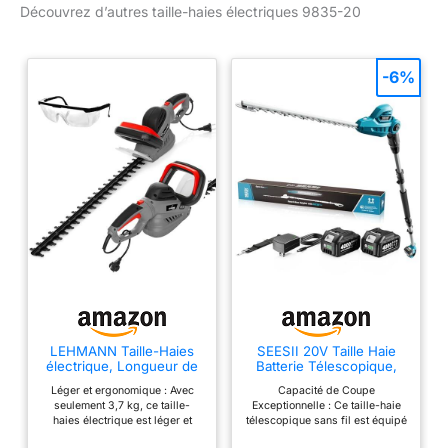
Découvrez d’autres taille-haies électriques 9835-20
la poignée
butée de protection
supplémentaire pratique
(9835-20)
garantissent plus de
sécurité et de stabilité
-6%
lors du travail Durable et
innovante : la butée de
protection protège les
lames lors de la coupe
près du sol ProZone :
meulage professionnel et
dents spéciales pour une
coupe sans effort, même
pour les grosses
branches La livraison
comprend : 1 taille-haies
électrique ComfortCut
700/65 de Gardena
LEHMANN Taille-Haies
SEESII 20V Taille Haie
électrique, Longueur de
Batterie Télescopique,
Lame 61 cm, 20 mm
Lame 40 cm, 2 Batteries
Léger et ergonomique : Avec
Capacité de Coupe
d'écartement des Dents,
4,0Ah
seulement 3,7 kg, ce taille-
Exceptionnelle : Ce taille-haie
Puissance maximale 1800
haies électrique est léger et
télescopique sans fil est équipé
W, Protection Antichoc,
maniable. La poignée Soft-Grip
d’une lame à double action de
Poignée Ergonomique,