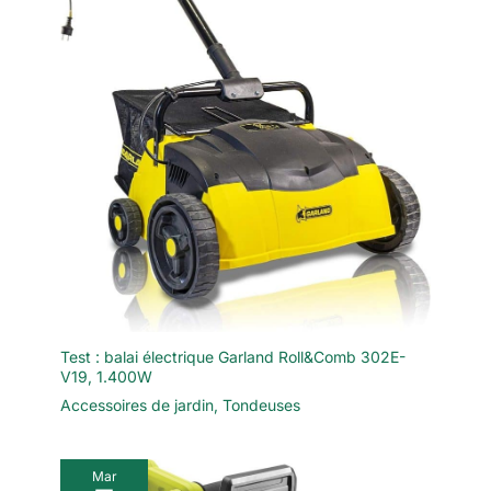
mise en marche, empêchant tout
démarrage involontaire. Vous
bénéficiez ainsi d’une utilisation
plus fiable et totalement
sécurisée à chaque coupe
Contenu du Pack : 1 × Tête de
taille haie batterie Seesii; 1 ×
Perche télescopique; 1 ×
Poignée d’alimentation avec
logement pour batterie; 2 ×
Batteries rechargeables 4,0Ah;
1 × Chargeur rapide; 1 × Sangle
d’épaule; 1 × Cache-lame; 1 ×
Manuel d’utilisation
Test : balai électrique Garland Roll&Comb 302E-
V19, 1.400W
Accessoires de jardin
,
Tondeuses
Mar