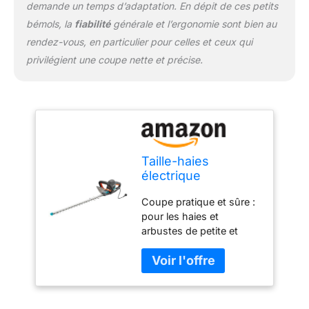
demande un temps d’adaptation. En dépit de ces petits
bémols, la
fiabilité
générale et l’ergonomie sont bien au
rendez-vous, en particulier pour celles et ceux qui
privilégient une coupe nette et précise.
Taille-haies
électrique
PowerCut 700/65
Coupe pratique et sûre :
de Gardena : taille-
pour les haies et
haies avec moteur
arbustes de petite et
de 700 W, 65 cm de
grande taille, avec une
longueur de lame,
lame anti-blocage
écartement des
innovante pour plus de
dents de 27 mm,
protection ErgoLine : la
poignée
poignée ergonomique et
ergonomique et