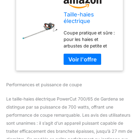
Taille-haies
électrique
PowerCut 700/65
Coupe pratique et sûre :
de Gardena : taille-
pour les haies et
haies avec moteur
arbustes de petite et
de 700 W, 65 cm de
grande taille, avec une
longueur de lame,
lame anti-blocage
écartement des
innovante pour plus de
dents de 27 mm,
protection ErgoLine : la
poignée
poignée ergonomique et
ergonomique et
Performances et puissance de coupe
la poignée
butée de protection
supplémentaire pratique
(9835-20)
garantissent plus de
Le taille-haies électrique PowerCut 700/65 de Gardena se
sécurité et de stabilité
distingue par sa puissance de 700 watts, offrant une
lors du travail Durable et
performance de coupe remarquable. Les avis des utilisateurs
innovante : la butée de
sont unanimes : il s’agit d’un appareil puissant capable de
protection protège les
lames lors de la coupe
traiter efficacement des branches épaisses, jusqu’à 27 mm de
près du sol ProZone :