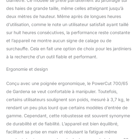
diamètre. Ce modèle se prête parfaitement au jardinage sur
meulage professionnel et
des haies de grande taille, même celles atteignant jusqu’à
dents spéciales pour une
deux mètres de hauteur. Même après de longues heures
coupe sans effort, même
pour les grosses
d’utilisation, comme le note un utilisateur satisfait ayant taillé
branches La livraison
sur huit heures consécutives, la performance reste constante
comprend : 1 taille-haies
et l’appareil ne montre aucun signe de calage ou de
électrique ComfortCut
surchauffe. Cela en fait une option de choix pour les jardiniers
700/65 de Gardena
à la recherche d’un outil fiable et performant.
Ergonomie et design
Conçu avec une poignée ergonomique, le PowerCut 700/65
de Gardena se veut confortable à manipuler. Toutefois,
certains utilisateurs soulignent son poids, mesuré à 3,7 kg, le
rendant un peu plus lourd que certains modèles d’entrée de
gamme. Cependant, cette robustesse est souvent synonyme
de durabilité et de fiabilité. L’appareil est bien équilibré,
facilitant sa prise en main et réduisant la fatigue même