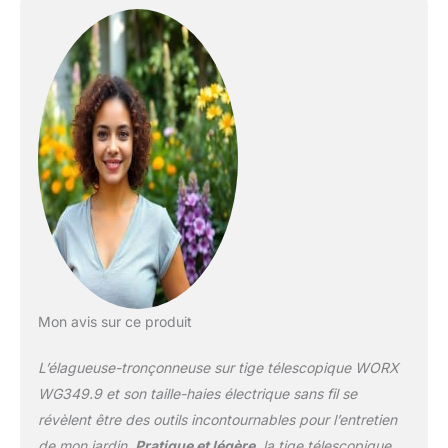
tronçonneuse électrique sans fil WORX
possède un système de tension
automatique de la chaîne - Il garantit une
tension optimale lors du serrage à cette scie
à chaîne produit 1: REGLABLE POUR
DIFFERENTS TYPES DE COUPE: Cette
élagueuse et tronçonneuse électrique WORX
possède un angle réglable pour différents
types de coupe - De plus, cet outil pouvant
également être utilisé comme une scie à
chaîne possède une poignée arrière
pivotante pour une coupe confortable dans
n'importe quelle position produit 1: DESIGN
LEGER ET ERGONOMIQUE: La scie à chaîne
WORX possède un design léger et
Mon avis sur ce produit
ergonomique pour un confort d'utilisation
optimale - Cette élagueuse et tronçonneuse
L’élagueuse-tronçonneuse sur tige télescopique WORX
électrique sans fil est l'outil idéal pour
atteindre les branches en hauteur et vous
WG349.9 et son taille-haies électrique sans fil se
assurer une découpe facile et rapide produit
révèlent être des outils incontournables pour l’entretien
2: TAILLE-HAIES SANS FIL WORX : WORX
de mon jardin.
Pratique et légère
, la tige télescopique