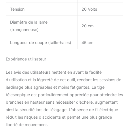
et ergonomique - Outil idéal pour atteindre
les feuilles en hauteur et vous assurer une
Tension
20 Volts
découpe facile et rapide, ce taille-haies
électrique WORX 20V permet un confort
Diamètre de la lame
optimal d'utilisation et une fatigue réduite
20 cm
(tronçonneuse)
produit 2: MANIABLE ET CONFORTABLE : Le
taille-haies à batterie WORX est facile à
Longueur de coupe (taille-haies)
45 cm
manier, et permet une utilisation confortable
- Pour cela, ce taille-haies électrique WORX
20V s'appuie sur sa poignée arrière rotative
Expérience utilisateur
pour une meilleure maniabilité produit 2:
TETE REGLABLE ET MULTI-ANGLE : Le taille-
Les avis des utilisateurs mettent en avant la facilité
haies télescopique sans fil de WORX
d’utilisation et la légèreté de cet outil, rendant les sessions de
possède une tête réglable et multi-angle - Ce
taille-haies est également équipé d'une tige
jardinage plus agréables et moins fatigantes. La tige
téléscopique, permettant de couper les
télescopique est particulièrement appréciée pour atteindre les
feuilles jusqu'à une hauteur maximale de 3,2
branches en hauteur sans nécessiter d’échelle, augmentant
m - Il est ainsi idéal pour les travaux de
ainsi la sécurité lors de l’élagage. L’absence de fil électrique
coupe en hauteur
réduit les risques d’accidents et permet une plus grande
liberté de mouvement.