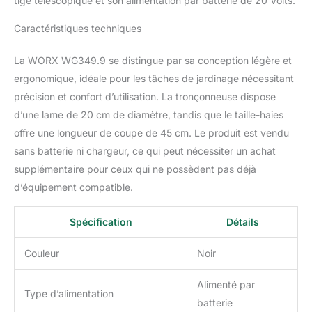
tige télescopique et son alimentation par batterie de 20 Volts.
pivotante pour une coupe confortable dans
n'importe quelle position produit 1: DESIGN
Caractéristiques techniques
LEGER ET ERGONOMIQUE: La scie à chaîne
WORX possède un design léger et
La WORX WG349.9 se distingue par sa conception légère et
ergonomique pour un confort d'utilisation
ergonomique, idéale pour les tâches de jardinage nécessitant
optimale - Cette élagueuse et tronçonneuse
électrique sans fil est l'outil idéal pour
précision et confort d’utilisation. La tronçonneuse dispose
atteindre les branches en hauteur et vous
d’une lame de 20 cm de diamètre, tandis que le taille-haies
assurer une découpe facile et rapide produit
offre une longueur de coupe de 45 cm. Le produit est vendu
2: TAILLE-HAIES SANS FIL WORX : WORX
sans batterie ni chargeur, ce qui peut nécessiter un achat
vous propose un taille-haies à batterie, idéal
supplémentaire pour ceux qui ne possèdent pas déjà
pour tailler des haies clairsemées avec des
branches en hauteur au sein de votre jardin -
d’équipement compatible.
Ce taille-haies électrique WORX 20V
possède des lames diamantées rectifiées au
Spécification
Détails
laser qui garantissent une expérience de
coupe ultime - Ces lames sont également à
Couleur
Noir
double action pour une vibration réduite et
une performance de coupe régulière produit
Alimenté par
2: LEGER ET ERGONOMIQUE : Notre taille-
Type d’alimentation
haies télescopique possède un design léger
batterie