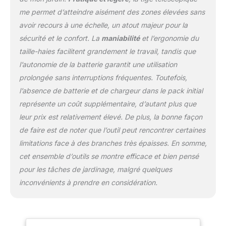
vous propose un taille-haies à batterie, idéal
me permet d’atteindre aisément des zones élevées sans
pour tailler des haies clairsemées avec des
branches en hauteur au sein de votre jardin -
avoir recours à une échelle, un atout majeur pour la
Ce taille-haies électrique WORX 20V
sécurité et le confort. La
maniabilité
et l’ergonomie du
possède des lames diamantées rectifiées au
taille-haies facilitent grandement le travail, tandis que
laser qui garantissent une expérience de
l’autonomie de la batterie garantit une utilisation
coupe ultime - Ces lames sont également à
double action pour une vibration réduite et
prolongée sans interruptions fréquentes. Toutefois,
une performance de coupe régulière produit
l’absence de batterie et de chargeur dans le pack initial
2: LEGER ET ERGONOMIQUE : Notre taille-
représente un coût supplémentaire, d’autant plus que
haies télescopique possède un design léger
leur prix est relativement élevé. De plus, la bonne façon
et ergonomique - Outil idéal pour atteindre
les feuilles en hauteur et vous assurer une
de faire est de noter que l’outil peut rencontrer certaines
découpe facile et rapide, ce taille-haies
limitations face à des branches très épaisses. En somme,
électrique WORX 20V permet un confort
cet ensemble d’outils se montre efficace et bien pensé
optimal d'utilisation et une fatigue réduite
pour les tâches de jardinage, malgré quelques
produit 2: MANIABLE ET CONFORTABLE : Le
inconvénients à prendre en considération.
taille-haies à batterie WORX est facile à
manier, et permet une utilisation confortable
- Pour cela, ce taille-haies électrique WORX
20V s'appuie sur sa poignée arrière rotative
pour une meilleure maniabilité produit 2: