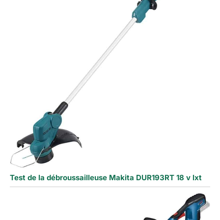
Test de la débroussailleuse Makita DUR193RT 18 v lxt