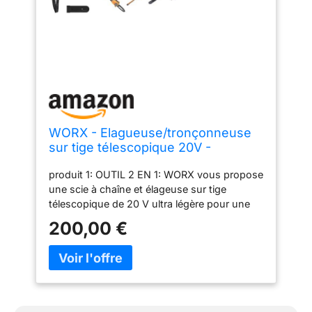
WORX - Elagueuse/tronçonneuse
sur tige télescopique 20V -
WG349.9 -⌀ 20 cm & Taille-haies
produit 1: OUTIL 2 EN 1: WORX vous propose
électrique sans fil - Taille-haies
une scie à chaîne et élageuse sur tige
Télescopique - Léger et
télescopique de 20 V ultra légère pour une
Ergonomique - 45 cm
utilisation facile - Cette élagueuse et
200,00 €
tronçonneuse électrique permet une largeur
de coupe de ⌀ 20 cm avec une hauteur de
coupe de 4m - Une tête de taille-haie
WA0308 peut être adaptée à la tige
télescopique produit 1: SYSTEME DE
TENSION AUTOMATIQUE: L'élagueuse et