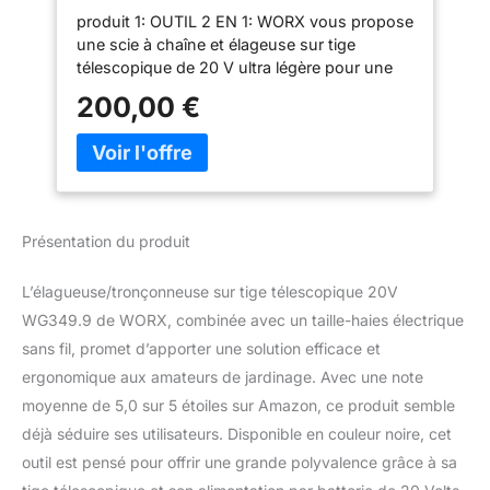
WG349.9 -⌀ 20 cm & Taille-haies
produit 1: OUTIL 2 EN 1: WORX vous propose
électrique sans fil - Taille-haies
une scie à chaîne et élageuse sur tige
Télescopique - Léger et
télescopique de 20 V ultra légère pour une
Ergonomique - 45 cm
utilisation facile - Cette élagueuse et
200,00 €
tronçonneuse électrique permet une largeur
de coupe de ⌀ 20 cm avec une hauteur de
coupe de 4m - Une tête de taille-haie
WA0308 peut être adaptée à la tige
télescopique produit 1: SYSTEME DE
TENSION AUTOMATIQUE: L'élagueuse et
Présentation du produit
tronçonneuse électrique sans fil WORX
possède un système de tension
L’élagueuse/tronçonneuse sur tige télescopique 20V
automatique de la chaîne - Il garantit une
tension optimale lors du serrage à cette scie
WG349.9 de WORX, combinée avec un taille-haies électrique
à chaîne produit 1: REGLABLE POUR
sans fil, promet d’apporter une solution efficace et
DIFFERENTS TYPES DE COUPE: Cette
ergonomique aux amateurs de jardinage. Avec une note
élagueuse et tronçonneuse électrique WORX
moyenne de 5,0 sur 5 étoiles sur Amazon, ce produit semble
possède un angle réglable pour différents
déjà séduire ses utilisateurs. Disponible en couleur noire, cet
types de coupe - De plus, cet outil pouvant
également être utilisé comme une scie à
outil est pensé pour offrir une grande polyvalence grâce à sa
chaîne possède une poignée arrière