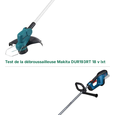
Test de la débroussailleuse Makita DUR193RT 18 v lxt