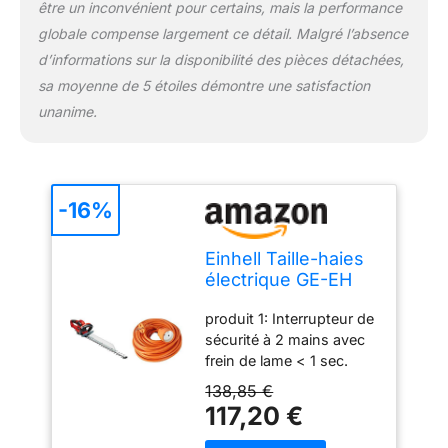
être un inconvénient pour certains, mais la performance
globale compense largement ce détail. Malgré l’absence
d’informations sur la disponibilité des pièces détachées,
sa moyenne de 5 étoiles démontre une satisfaction
unanime.
-16%
Einhell Taille-haies
électrique GE-EH
7067 (700 W,
produit 1: Interrupteur de
Longueur de coupe
sécurité à 2 mains avec
67 cm) & Zenitech -
frein de lame < 1 sec.
Prolongateur 16A
produit 1: Lames en acier
HO5VV-F 2x1,5
138,85 €
découpées au laser et
Orange 25m
117,20 €
affûtées au diamant
produit 1: Engrenage