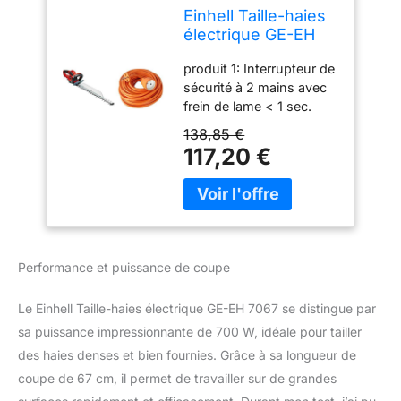
Einhell Taille-haies
électrique GE-EH
7067 (700 W,
produit 1: Interrupteur de
Longueur de coupe
sécurité à 2 mains avec
67 cm) & Zenitech -
frein de lame < 1 sec.
Prolongateur 16A
produit 1: Lames en acier
HO5VV-F 2x1,5
138,85 €
découpées au laser et
Orange 25m
117,20 €
affûtées au diamant
produit 1: Engrenage
métallique pour une
longue durée de vie
produit 1: Anti-
arrachement du câble
Performance et puissance de coupe
produit 2: Couleur:
orange produit 2:
Le Einhell Taille-haies électrique GE-EH 7067 se distingue par
Rallonge 25 m produit 2:
sa puissance impressionnante de 700 W, idéale pour tailler
Normes NF et CE
des haies denses et bien fournies. Grâce à sa longueur de
coupe de 67 cm, il permet de travailler sur de grandes