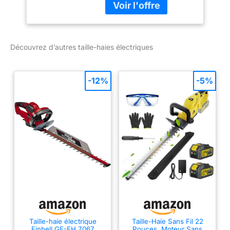
métallique pour une
longue durée de vie
produit 1: Anti-
arrachement du câble
Découvrez d’autres taille-haies électriques
produit 2: Couleur:
orange produit 2:
Rallonge 25 m produit 2:
-12%
-5%
Normes NF et CE
Taille-haie électrique
Taille-Haie Sans Fil 22
Einhell GE-EH 7067
Pouces, Moteur Sans