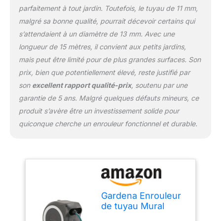
technologie innovante de
parfaitement à tout jardin. Toutefois, le tuyau de 11 mm,
protection contre le gel
malgré sa bonne qualité, pourrait décevoir certains qui
Gardena, le coffre à
tuyaux mural RollUp S
s’attendaient à un diamètre de 13 mm. Avec une
est protégé contre le gel
longueur de 15 mètres, il convient aux petits jardins,
et peut donc rester à
mais peut être limité pour de plus grandes surfaces. Son
l'extérieur toute l'année
prix, bien que potentiellement élevé, reste justifié par
Livraison : 1x coffre pour
tuyau mural Gardena, 1x
son
excellent rapport qualité-prix
, soutenu par une
15 m Tuyau de qualité
garantie de 5 ans. Malgré quelques défauts mineurs, ce
Gardena (11 mm), 1x
produit s’avère être un investissement solide pour
tuyau de raccordement,
quiconque cherche un enrouleur fonctionnel et durable.
1x pulvérisateur, 1x
fixation murale avec vis,
chevilles et aide au
montage
Gardena Enrouleur
de tuyau Mural
RollUp S (blanc) –