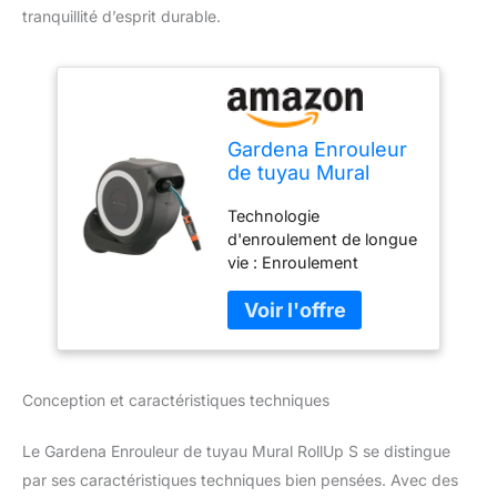
tranquillité d’esprit durable.
Gardena Enrouleur
de tuyau Mural
RollUp S (blanc) –
Technologie
Longueur 15m –
d'enroulement de longue
Ø11mm – Garantie 5
vie : Enroulement
ans – Dévidoir
automatique, sûr et fiable
pivotant à 180° – Kit
grâce au frein centrifuge
complet avec lance,
et au guide de tuyau
raccord, tuyau
intégré – réenroulement
Gardena et support
régulier sans risque de
mural inclus
Conception et caractéristiques techniques
nœud ou de pliure du
(18602-20)
tuyau Rangement peu
encombrant et flexible :
Le Gardena Enrouleur de tuyau Mural RollUp S se distingue
Le coffre peut être pivoté
par ses caractéristiques techniques bien pensées. Avec des
à plus de 180° et