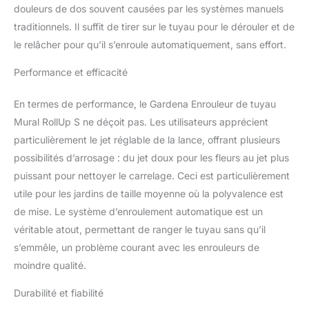
Gardena, le coffre à
douleurs de dos souvent causées par les systèmes manuels
tuyaux mural RollUp S
traditionnels. Il suffit de tirer sur le tuyau pour le dérouler et de
est protégé contre le gel
le relâcher pour qu’il s’enroule automatiquement, sans effort.
et peut donc rester à
l'extérieur toute l'année
Performance et efficacité
Livraison : 1x coffre pour
tuyau mural Gardena, 1x
En termes de performance, le Gardena Enrouleur de tuyau
15 m Tuyau de qualité
Mural RollUp S ne déçoit pas. Les utilisateurs apprécient
Gardena (11 mm), 1x
tuyau de raccordement,
particulièrement le jet réglable de la lance, offrant plusieurs
1x pulvérisateur, 1x
possibilités d’arrosage : du jet doux pour les fleurs au jet plus
fixation murale avec vis,
puissant pour nettoyer le carrelage. Ceci est particulièrement
chevilles et aide au
utile pour les jardins de taille moyenne où la polyvalence est
montage
de mise. Le système d’enroulement automatique est un
véritable atout, permettant de ranger le tuyau sans qu’il
s’emmêle, un problème courant avec les enrouleurs de
moindre qualité.
Durabilité et fiabilité