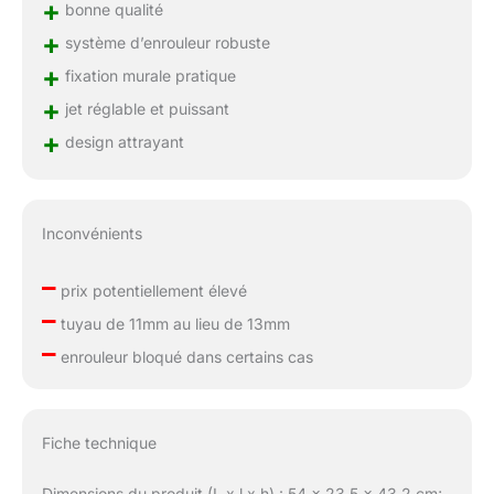
+
bonne qualité
+
système d’enrouleur robuste
+
fixation murale pratique
+
jet réglable et puissant
+
design attrayant
Inconvénients
–
prix potentiellement élevé
–
tuyau de 11mm au lieu de 13mm
–
enrouleur bloqué dans certains cas
Fiche technique
Dimensions du produit (L x l x h) : 54 x 23,5 x 43,2 cm;