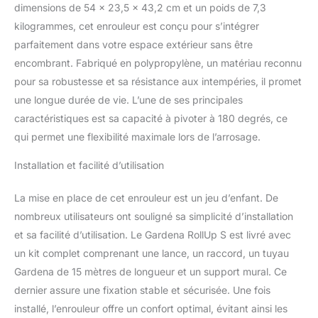
dimensions de 54 x 23,5 x 43,2 cm et un poids de 7,3
convient à un montage
kilogrammes, cet enrouleur est conçu pour s’intégrer
mural : pulvérisateurs,
douchettes et brosses
parfaitement dans votre espace extérieur sans être
de lavage peuvent être
encombrant. Fabriqué en polypropylène, un matériau reconnu
rangées à portée de main
pour sa robustesse et sa résistance aux intempéries, il promet
sur le support mural
une longue durée de vie. L’une de ses principales
Simple et confortable :
Plus besoin de se
caractéristiques est sa capacité à pivoter à 180 degrés, ce
pencher, de tourner la
qui permet une flexibilité maximale lors de l’arrosage.
manivelle et de se salir
les mains, c'est ce que
Installation et facilité d’utilisation
les jardiniers apprécient
avec les coffres pour
La mise en place de cet enrouleur est un jeu d’enfant. De
tuyau muraux Gardena.
nombreux utilisateurs ont souligné sa simplicité d’installation
De plus, les risques de
et sa facilité d’utilisation. Le Gardena RollUp S est livré avec
trébuchement causés
par un tuyau qui traîne
un kit complet comprenant une lance, un raccord, un tuyau
sont évités Résistant au
Gardena de 15 mètres de longueur et un support mural. Ce
gel : Grâce à une
dernier assure une fixation stable et sécurisée. Une fois
technologie innovante de
installé, l’enrouleur offre un confort optimal, évitant ainsi les
protection contre le gel