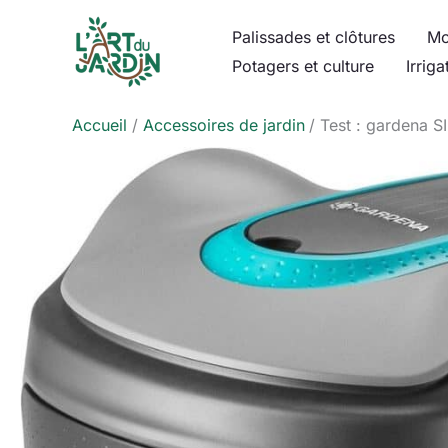
Aller
Palissades et clôtures
Mo
au
Potagers et culture
Irriga
contenu
Accueil
Accessoires de jardin
Test : gardena S