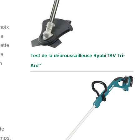
hoix
ne
ette
Le
Test de la débroussailleuse Ryobi 18V Tri-
n
Arc™
de
emps.