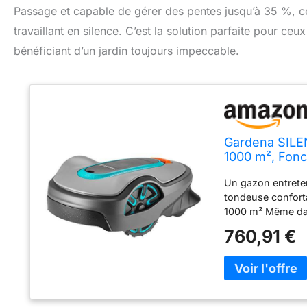
Passage et capable de gérer des pentes jusqu’à 35 %, 
travaillant en silence. C’est la solution parfaite pour ceux 
bénéficiant d’un jardin toujours impeccable.
Gardena SILEN
1000 m², Fonc
Silencieux, V
Un gazon entreten
tondeuse confort
1000 m² Même dan
%, le SILENO life
760,91 €
intelligent : le S
manière fiable et
silencieux, pour v
ions pour une lon
câble périphériqu