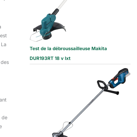
a
est
 La
Test de la débroussailleuse Makita
DUR193RT 18 v lxt
r des
ant
t de
e