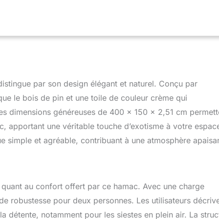
r suffisamment spacieux pour qu'une personne seule puisse
t lire un livre, regarder un film, jouer à un jeu ou faire une sieste
 dans le confort. AUVENT AMOVIBLE : Ce hamac avec support
vec un auvent amovible pour votre plaisir. alors, détendez-vous et
t en fermant les yeux en profitant du soleil ou à l'ombre dans
féré. MATÉRIAUX DE QUALITÉ : Notre hamac d'extérieur avec
ué en bois de mélèze massif verni pour résister à l'extérieur. Le
sparaître la beauté du grain de bois naturel, offrant une
istingue par son design élégant et naturel. Conçu par
 chic. Le hamac lui-même est fait de coton naturel pour une
 respirante à utiliser pour une sieste d'été. SPÉCIFICATIONS :
ue le bois de pin et une toile de couleur crème qui
s : 400L x 150l x 215H cm. Dimensions du lit : 200L x 150l cm.
 Ses dimensions généreuses de 400 x 150 x 2,51 cm permett
uvent : 140L x 140l cm. Charge max. : 180 Kg. Assemblage requis
, apportant une véritable touche d’exotisme à votre espac
ue simple et agréable, contribuant à une atmosphère apaisa
n quant au confort offert par ce hamac. Avec une charge
e robustesse pour deux personnes. Les utilisateurs décriv
 détente, notamment pour les siestes en plein air. La struc