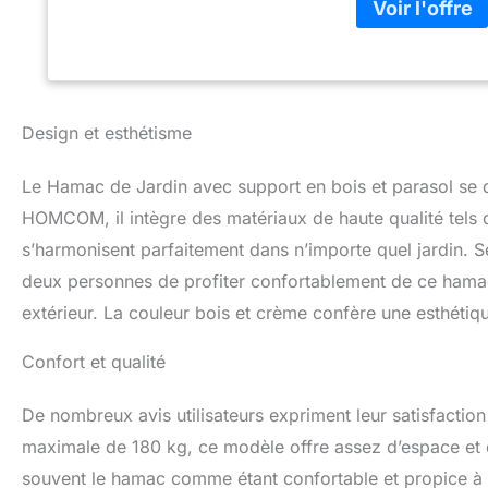
un lit d'extérieu
vraiment s'étirer e
toute la journée
inclus est livré a
détendez-vous tou
votre jardin pré
Design et esthétisme
support est fabriq
vernis laisse tran
Le Hamac de Jardin avec support en bois et parasol se d
apparence bohème
surface fraîche et
HOMCOM, il intègre des matériaux de haute qualité tels q
Dimensions totale
s’harmonisent parfaitement dans n’importe quel jardin.
Dimensions de l'a
deux personnes de profiter confortablement de ce hamac
extérieur. La couleur bois et crème confère une esthétiq
Confort et qualité
De nombreux avis utilisateurs expriment leur satisfactio
maximale de 180 kg, ce modèle offre assez d’espace et d
souvent le hamac comme étant confortable et propice à la