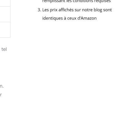
 tel
n.
r