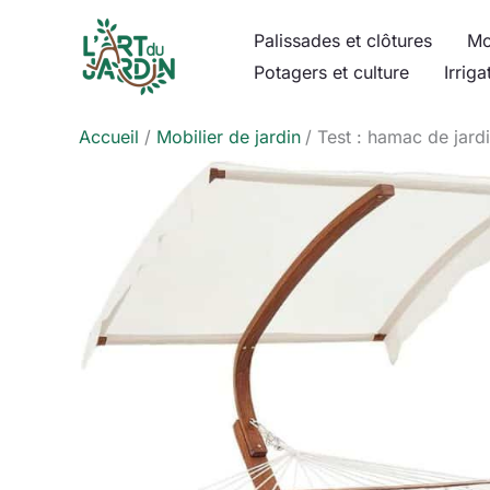
Aller
Palissades et clôtures
Mo
au
Potagers et culture
Irriga
contenu
Accueil
Mobilier de jardin
Test : hamac de jard