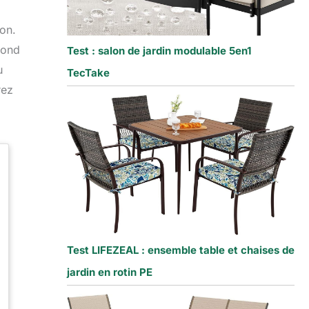
ion.
pond
Test : salon de jardin modulable 5en1
u
TecTake
rez
Test LIFEZEAL : ensemble table et chaises de
jardin en rotin PE