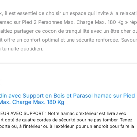
 est essentiel de choisir un espace qui invite à la relaxat
 hamac sur Pied 2 Personnes Max. Charge Max. 180 Kg » ré
itiez partager ce cocon de tranquillité avec un être cher o
t offre un confort optimal et une sécurité renforcée. Savou
u tumulte quotidien.
in avec Support en Bois et Parasol hamac sur Pied
Max. Charge Max. 180 Kg
R AVEC SUPPORT : Notre hamac d'extérieur est livré avec
rt doté de quatre cordes de sécurité pour ne pas tomber. Tenez
rte où, à l'intérieur ou à l'extérieur, pour un endroit pour faire la
cellente pièce d'accent bohème. GRAND CONFORT : Ce hamac est