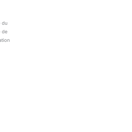
e du
e de
ation