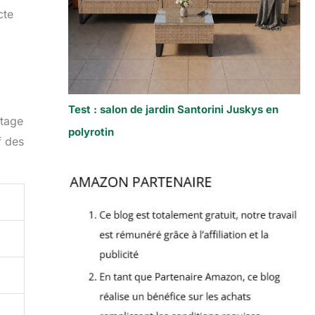
cte
Test : salon de jardin Santorini Juskys en
ntage
polyrotin
f des