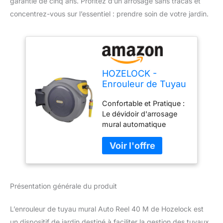
garantie de cinq ans. Profitez d’un arrosage sans tracas et
concentrez-vous sur l’essentiel : prendre soin de votre jardin.
HOZELOCK -
Enrouleur de Tuyau
Mural Auto Reel 40
Confortable et Pratique :
M : Facile
Le dévidoir d'arrosage
d'Installation,
mural automatique
Dévidoir Prêt à
permet un ré-
l'Emploi avec lance,
enroulement
Raccords, Tuyau
automatique du tuyau. le
Hozelock et
système de guidage
Fixation Inclus -
intégré permet une
Garantis 5 ans*
Présentation générale du produit
superposition correcte
[2595R0000]
de votre tuyau, sans
effort, évitant les plis, les
L’enrouleur de tuyau mural Auto Reel 40 M de Hozelock est
vrillages et les nœuds.
un dispositif de jardin destiné à faciliter la gestion des tuyaux