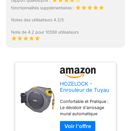
rapport qualité/prix :
fonctionnalités supplémentaires :
Notes des utilisateurs 4.2/5
Note de 4.2 pour 10559 utilisateurs
HOZELOCK -
Enrouleur de Tuyau
Mural Auto Reel 40
Confortable et Pratique :
M : Facile
Le dévidoir d'arrosage
d'Installation,
mural automatique
Dévidoir Prêt à
permet un ré-
l'Emploi avec lance,
enroulement
Raccords, Tuyau