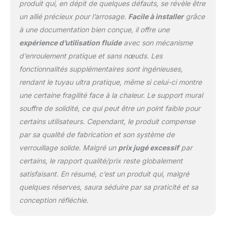
produit qui, en dépit de quelques défauts, se révèle être
rangé en toute sécurité
un allié précieux pour l’arrosage.
Facile à installer
grâce
grâce à sa poignée de
à une documentation bien conçue, il offre une
transport robuste.
Livraison inclut : 40
expérience d’utilisation fluide
avec son mécanisme
mètres + 2 mètres de
d’enroulement pratique et sans nœuds. Les
tuyau Hozelock, 1
fonctionnalités supplémentaires sont ingénieuses,
connecteur pour robinet
rendant le tuyau ultra pratique, même si celui-ci montre
extérieur (Ø 21 - 26,5
mm), 1 connecteur
une certaine fragilité face à la chaleur. Le support mural
Aquastop, 1 connecteur
souffre de solidité, ce qui peut être un point faible pour
rapide, 1 lance d'arrosage
certains utilisateurs. Cependant, le produit compense
et des fixations murales.
par sa qualité de fabrication et son système de
Période de garantie : 5
ans *
verrouillage solide. Malgré un
prix jugé excessif
par
certains, le rapport qualité/prix reste globalement
satisfaisant. En résumé, c’est un produit qui, malgré
quelques réserves, saura séduire par sa praticité et sa
conception réfléchie.