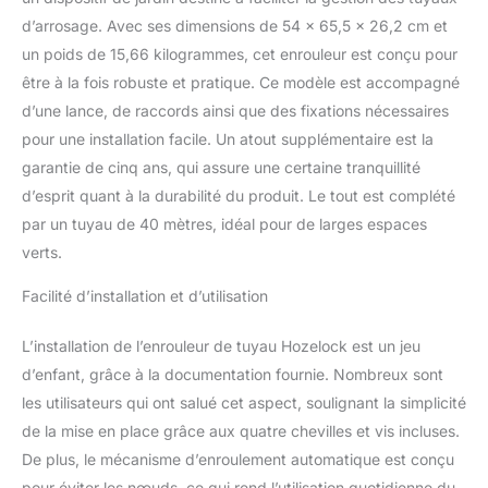
Compact et
d’arrosage. Avec ses dimensions de 54 x 65,5 x 26,2 cm et
ergonomique : le support
un poids de 15,66 kilogrammes, cet enrouleur est conçu pour
de fixation murale à 180°
vous permet d'atteindre
être à la fois robuste et pratique. Ce modèle est accompagné
toutes les zones du
d’une lance, de raccords ainsi que des fixations nécessaires
jardin. Se détache
pour une installation facile. Un atout supplémentaire est la
facilement pour être
garantie de cinq ans, qui assure une certaine tranquillité
rangé à l'abri pendant
l'hiver. Sécurité et
d’esprit quant à la durabilité du produit. Le tout est complété
Robustesse : Il possède
par un tuyau de 40 mètres, idéal pour de larges espaces
un système de sécurité
verts.
pour enfant intégré et un
point d'attache pour un
Facilité d’installation et d’utilisation
cadenas. Il peut être
facilement détaché et
L’installation de l’enrouleur de tuyau Hozelock est un jeu
rangé en toute sécurité
d’enfant, grâce à la documentation fournie. Nombreux sont
grâce à sa poignée de
transport robuste.
les utilisateurs qui ont salué cet aspect, soulignant la simplicité
Livraison inclut : 40
de la mise en place grâce aux quatre chevilles et vis incluses.
mètres + 2 mètres de
De plus, le mécanisme d’enroulement automatique est conçu
tuyau Hozelock, 1
pour éviter les nœuds, ce qui rend l’utilisation quotidienne du