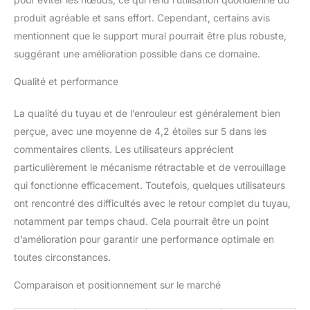
connecteur pour robinet
extérieur (Ø 21 - 26,5
produit agréable et sans effort. Cependant, certains avis
mm), 1 connecteur
mentionnent que le support mural pourrait être plus robuste,
Aquastop, 1 connecteur
suggérant une amélioration possible dans ce domaine.
rapide, 1 lance d'arrosage
et des fixations murales.
Qualité et performance
Période de garantie : 5
ans *
La qualité du tuyau et de l’enrouleur est généralement bien
perçue, avec une moyenne de 4,2 étoiles sur 5 dans les
commentaires clients. Les utilisateurs apprécient
particulièrement le mécanisme rétractable et de verrouillage
qui fonctionne efficacement. Toutefois, quelques utilisateurs
ont rencontré des difficultés avec le retour complet du tuyau,
notamment par temps chaud. Cela pourrait être un point
d’amélioration pour garantir une performance optimale en
toutes circonstances.
Comparaison et positionnement sur le marché