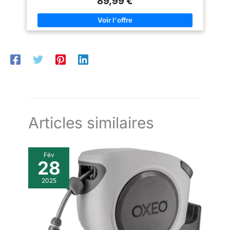
89,99 €
robinet, cet enrouleur de tuyau
d'arrosage est idéal pour
l'arrosage du jardin, l'entretien
de la pelouse, le lavage de
voiture, le bain des animaux et
le nettoyage des porches ou
des fenêtres
Articles similaires
Fév
28
2025