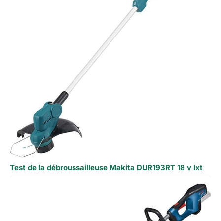
Test de la débroussailleuse Makita DUR193RT 18 v lxt