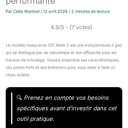
performante
Par
Clélia Martinel
/
12 avril 2026
/
2 minutes de lecture
4.9/5 - (7 votes)
Le modèle Husqvarna 120 Mark II est une tronçonneuse à gaz
qui se distingue par sa robustesse et son efficacité pour les
travaux de bricolage. Voyons ensemble ses caractéristiques,
ses points forts et ses limitations pour vous aider à faire un
choix éclairé.
🔍
Prenez en compte vos besoins
spécifiques avant d’investir dans cet
outil pratique.