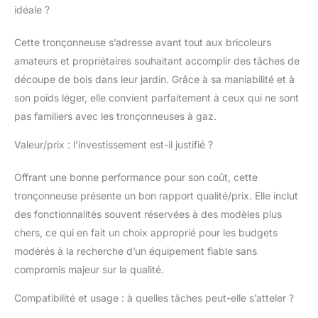
vibration LowVib réduit
idéale ?
les niveaux de vibration
pour l'opérateur.
Cette tronçonneuse s’adresse avant tout aux bricoleurs
Système de tension
amateurs et propriétaires souhaitant accomplir des tâches de
simple permettant des
ajustements rapides
découpe de bois dans leur jardin. Grâce à sa maniabilité et à
pendant le travail.
son poids léger, elle convient parfaitement à ceux qui ne sont
Tronçonneuse
pas familiers avec les tronçonneuses à gaz.
compacte et légère
conçue pour démarrer
Valeur/prix : l’investissement est-il justifié ?
facilement
Caractéristiques de
Offrant une bonne performance pour son coût, cette
sécurité à faible retour,
tronçonneuse présente un bon rapport qualité/prix. Elle inclut
y compris la sécurité
intégrée, réduit le
des fonctionnalités souvent réservées à des modèles plus
risque pendant le
chers, ce qui en fait un choix approprié pour les budgets
fonctionnement. L'huile
modérés à la recherche d’un équipement fiable sans
automatique fournit un
compromis majeur sur la qualité.
approvisionnement
stable de lubrification
Compatibilité et usage : à quelles tâches peut-elle s’atteler ?
de chaîne pour une
utilisation sûre et