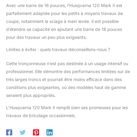
Avec une barre de 16 pouces, l’Husqvarna 120 Mark II est
efficace. Le système de
nettoyage d'air à
parfaitement adaptée pour les petits à moyens travaux de
injection d'air élimine
coupe, notamment le sciage à main levée. Il est possible
les plus grosses
d’étendre sa capacité en ajoutant une barre de 18 pouces
particules de poussière
pour des travaux un peu plus exigeants.
et de débris avant
d'atteindre le filtre à air,
Limites à éviter : quels travaux déconseillons-nous ?
améliorant la durée de
vie du moteur.
Cette tronçonneuse n’est pas destinée à un usage intensif ou
professionnel. Elle démontre des performances limitées sur de
très larges troncs et pourrait être moins efficace dans des
conditions plus exigeantes, où des modèles haut de gamme
seraient plus appropriés.
L’Husqvarna 120 Mark II remplit bien ses promesses pour les
travaux de bricolage occasionnels.