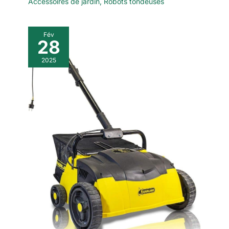
Accessoires de jardin
,
Robots tondeuses
Fév
28
2025