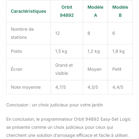
Orbit
Modèle
Modèle
Caractéristiques
94892
A
B
Nombre de
12
8
6
stations
Poids
1,5 kg
1,2 kg
1,8 kg
Grand et
Écran
Moyen
Petit
visible
Note moyenne
4,7/5
4,5/5
4,4/5
Conclusion : un choix judicieux pour votre jardin
En conclusion, le programmateur Orbit 94892 Easy-Set Logic
se présente comme un choix judicieux pour ceux qui
cherchent une solution d’arrosage efficace et facile à utiliser.