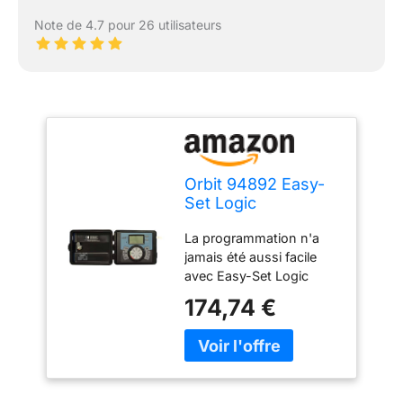
Note de 4.7 pour 26 utilisateurs
Orbit 94892 Easy-
Set Logic
Programmateur 12
La programmation n'a
Stations d'arrosage
jamais été aussi facile
avec Easy-Set Logic
d'Orbit. 3 programmes et
174,74 €
12 heures de démarrage
pour une flexibilité dans
toutes les situations
d'arrosage. Toutes les
24, 48 ou 72 heures.