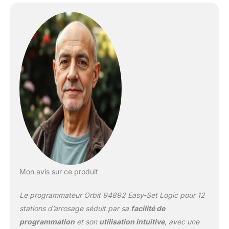
Écran LCD et grande
visionneuse facile à lire
pour programmer et
contrôler votre système.
Accès facile pour
câblage simple. Armoire
à l'épreuve de l'eau pour
une utilisation en
intérieur/extérieur.
Transformateur interne
donc pas besoin
d'adaptateur CA. Peut
être installé en intérieur
ou extérieur et utilisé
avec les systèmes
d'arrosage à eau froide.
Mon avis sur ce produit
Le programmateur Orbit 94892 Easy-Set Logic pour 12
stations d’arrosage séduit par sa
facilité de
programmation
et son
utilisation intuitive
, avec une