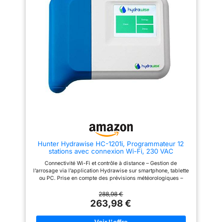
Peut être installé en intérieur ou
extérieur et utilisé avec les
systèmes d'arrosage à eau
froide.
Hunter Hydrawise HC-1201i, Programmateur 12
stations avec connexion Wi-Fi, 230 VAC
Programmateur intérieur en plastique
Connectivité Wi-Fi et contrôle à distance – Gestion de
l’arrosage via l’application Hydrawise sur smartphone, tablette
ou PC. Prise en compte des prévisions météorologiques –
Connexion aux stations météo pour ajuster l’irrigation et
économiser l’eau. Gestion jusqu’à 12 zones d’arrosage –
288,98 €
Convient aux grands jardins et espaces verts avec un contrôle
263,98 €
précis de chaque zone. Interface intuitive avec écran tactile –
Programmation facile grâce à un écran couleur convivial.