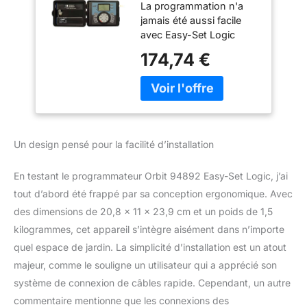
La programmation n'a
Stations d'arrosage
jamais été aussi facile
avec Easy-Set Logic
d'Orbit. 3 programmes et
174,74 €
12 heures de démarrage
pour une flexibilité dans
toutes les situations
d'arrosage. Toutes les
24, 48 ou 72 heures.
Écran LCD et grande
Un design pensé pour la facilité d’installation
visionneuse facile à lire
pour programmer et
En testant le programmateur Orbit 94892 Easy-Set Logic, j’ai
contrôler votre système.
Accès facile pour
tout d’abord été frappé par sa conception ergonomique. Avec
câblage simple. Armoire
des dimensions de 20,8 x 11 x 23,9 cm et un poids de 1,5
à l'épreuve de l'eau pour
kilogrammes, cet appareil s’intègre aisément dans n’importe
une utilisation en
quel espace de jardin. La simplicité d’installation est un atout
intérieur/extérieur.
majeur, comme le souligne un utilisateur qui a apprécié son
Transformateur interne
donc pas besoin
système de connexion de câbles rapide. Cependant, un autre
d'adaptateur CA. Peut
commentaire mentionne que les connexions des