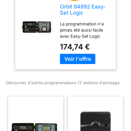
Orbit 94892 Easy-
Set Logic
Programmateur 12
La programmation n'a
Stations d'arrosage
jamais été aussi facile
avec Easy-Set Logic
d'Orbit. 3 programmes et
174,74 €
12 heures de démarrage
pour une flexibilité dans
toutes les situations
d'arrosage. Toutes les
24, 48 ou 72 heures.
Écran LCD et grande
Découvrez d’autres programmateurs 12 stations d’arrosage
visionneuse facile à lire
pour programmer et
contrôler votre système.
Accès facile pour
câblage simple. Armoire
à l'épreuve de l'eau pour
une utilisation en
intérieur/extérieur.