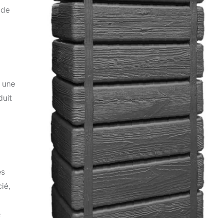
 de
i une
duit
es
ié,
e