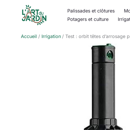
Aller
Palissades et clôtures
Mo
au
Potagers et culture
Irriga
contenu
Accueil
Irrigation
Test : orbit têtes d’arrosage 