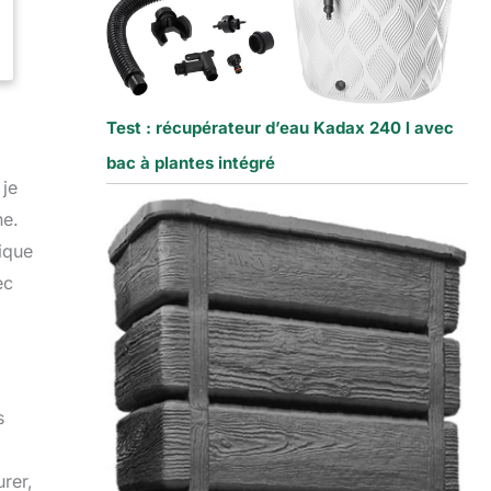
Test : récupérateur d’eau Kadax 240 l avec
bac à plantes intégré
 je
ne.
tique
ec
s
urer,