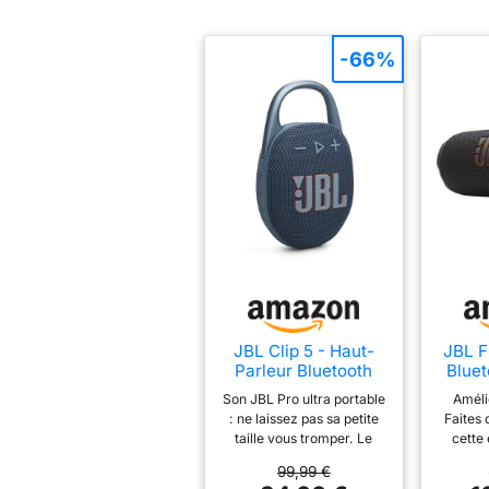
l'environnement
-66%
JBL Clip 5 - Haut-
JBL Fl
Parleur Bluetooth
Bluet
Ultra Portable,
sans 
Son JBL Pro ultra portable
Améli
étanche et résistant
: ne laissez pas sa petite
Faites 
à la poussière, Son
taille vous tromper. Le
cette 
Big Pro avec Basses
JBL Clip 5 offre un punch
jusqu’à
percutantes,
99,99 €
musical sérieux, offrant
sur une 
Mousqueton intégré,