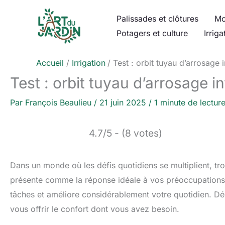
Aller
Palissades et clôtures
Mo
au
Potagers et culture
Irriga
contenu
Accueil
Irrigation
Test : orbit tuyau d’arrosage 
Test : orbit tuyau d’arrosage i
Par
François Beaulieu
/
21 juin 2025
/
1 minute de lectur
4.7/5 - (8 votes)
Dans un monde où les défis quotidiens se multiplient, tro
présente comme la réponse idéale à vos préoccupations. 
tâches et améliore considérablement votre quotidien. D
vous offrir le confort dont vous avez besoin.