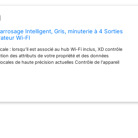
arrosage Intelligent, Gris, minuterie à 4 Sorties
ateur Wi-FI
cale : lorsqu'il est associé au hub Wi-Fi inclus, XD contrôle
ction des attributs de votre propriété et des données
ocales de haute précision actuelles Contrôle de l'appareil
uvez programmer le XD directement sur l'appareil, localement via
tance via Wi-Fi Résistant aux intempéries : XD est certifié IP60 et
intempéries extrêmes, ce qui le rend parfait pour vivre à
otre cour ou votre jardin tout au long de l'été Tolérant à la
comprend les niveaux de sécheresse dans votre région et
iquement, et vous pouvez également personnaliser les
heresse ; XD facilite également la mise en œuvre des
osage locales Certifié EPA : tous les minuteurs et contrôleurs B-
s WeatherSense par l'EPA, l'autorité nationale de protection de