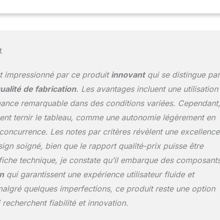
comprend les niveaux de sécheresse dans votre région et
iquement, et vous pouvez également personnaliser les
heresse ; XD facilite également la mise en œuvre des
osage locales Certifié EPA : tous les minuteurs et contrôleurs B-
s WeatherSense par l'EPA, l'autorité nationale de protection de
t
nt impressionné par ce produit
innovant
qui se distingue par
ualité de fabrication
. Les avantages incluent une utilisation
rmance remarquable dans des conditions variées. Cependant
ent ternir le tableau, comme une autonomie légèrement en
a concurrence. Les notes par critères révèlent une
excellence
gn soigné, bien que le rapport qualité-prix puisse être
a fiche technique, je constate qu’il embarque des composant
n
qui garantissent une expérience utilisateur fluide et
lgré quelques imperfections, ce produit reste une option
recherchent fiabilité et innovation.