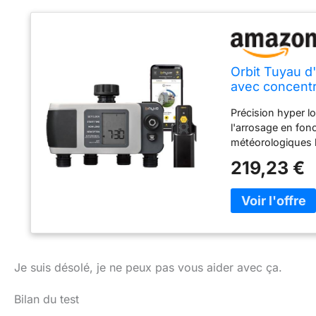
Orbit Tuyau d'
avec concentr
Précision hyper lo
l'arrosage en fon
météorologiques l
hybride : vous po
219,23 €
Bluetooth ou à dis
peut résister aux 
l'extérieur dans v
sécheresse : XD 
s'ajuste automat
paramètres de séc
restrictions d'arr
Je suis désolé, je ne peux pas vous aider avec ça.
hyve sont certifié
l'environnement
Bilan du test