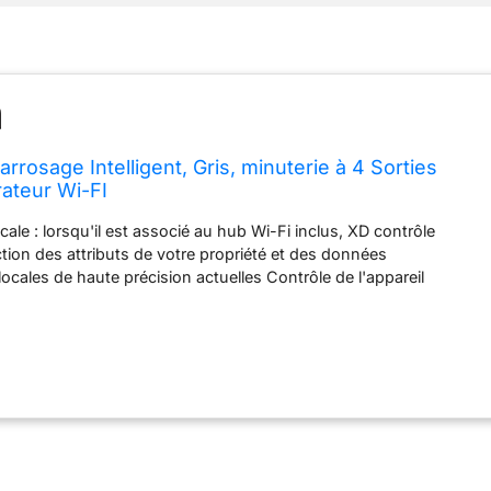
arrosage Intelligent, Gris, minuterie à 4 Sorties
ateur Wi-FI
cale : lorsqu'il est associé au hub Wi-Fi inclus, XD contrôle
ction des attributs de votre propriété et des données
ocales de haute précision actuelles Contrôle de l'appareil
uvez programmer le XD directement sur l'appareil, localement via
tance via Wi-Fi Résistant aux intempéries : XD est certifié IP60 et
intempéries extrêmes, ce qui le rend parfait pour vivre à
otre cour ou votre jardin tout au long de l'été Tolérant à la
comprend les niveaux de sécheresse dans votre région et
iquement, et vous pouvez également personnaliser les
heresse ; XD facilite également la mise en œuvre des
osage locales Certifié EPA : tous les minuteurs et contrôleurs B-
s WeatherSense par l'EPA, l'autorité nationale de protection de