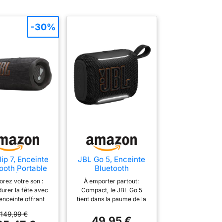
-30%
ip 7, Enceinte
JBL Go 5, Enceinte
ooth Portable
Bluetooth
Fil, Étanche,
Ultra‑Portable,
orez votre son :
À emporter partout:
Noir
Étanche, Noir
durer la fête avec
Compact, le JBL Go 5
enceinte offrant
tient dans la paume de la
 14 h d’autonomie
main tout en offrant un
149,99 €
seule charge, plus
son JBL légendaire avec
49,95 €