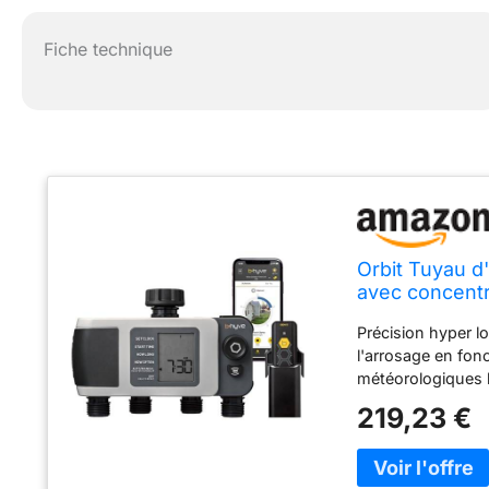
Fiche technique
Orbit Tuyau d'
avec concentr
Précision hyper lo
l'arrosage en fon
météorologiques l
hybride : vous po
219,23 €
Bluetooth ou à dis
peut résister aux 
l'extérieur dans v