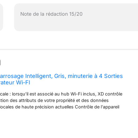
Note de la rédaction 15/20
arrosage Intelligent, Gris, minuterie à 4 Sorties
ateur Wi-FI
cale : lorsqu'il est associé au hub Wi-Fi inclus, XD contrôle
ction des attributs de votre propriété et des données
ocales de haute précision actuelles Contrôle de l'appareil
uvez programmer le XD directement sur l'appareil, localement via
tance via Wi-Fi Résistant aux intempéries : XD est certifié IP60 et
intempéries extrêmes, ce qui le rend parfait pour vivre à
otre cour ou votre jardin tout au long de l'été Tolérant à la