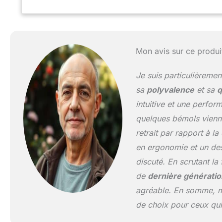
sécheresse : XD 
s'ajuste automat
paramètres de séc
restrictions d'arr
hyve sont certifié
Mon avis sur ce produi
l'environnement
Je suis particulièreme
sa
polyvalence
et sa
q
intuitive et une perfo
quelques bémols vienn
retrait par rapport à l
en ergonomie et un desi
discuté. En scrutant l
de
dernière génératio
agréable. En somme, ma
de choix pour ceux qui 