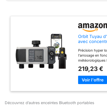
Orbit Tuyau d'
avec concentr
Précision hyper lo
l'arrosage en fon
météorologiques l
hybride : vous po
219,23 €
Bluetooth ou à dis
peut résister aux 
l'extérieur dans v
sécheresse : XD 
s'ajuste automat
paramètres de séc
restrictions d'arr
Découvrez d’autres enceintes Bluetooth portables
hyve sont certifié