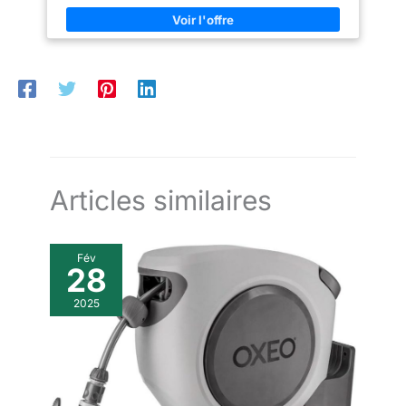
Dispose d'une option d'ouverture et de fermeture manuelle,
ainsi que d'une fonction retardateur, qui permet de retarder le
début de l'arrosage au moment du réglage, de 1 à 12 heures
Pression minimale de 1 bar et maximale de 8 pour un bon
fonctionnement, bien que s'ouvrant à 0 bar (peut être utilisé
dans des réservoirs d'eau) Fonctionne avec 2 piles alcalines
AAA de 1,5 V (non fournies), placées dans un compartiment
étanche pour éviter les infiltrations, et en outre protégé par un
couvercle
Articles similaires
Fév
28
2025