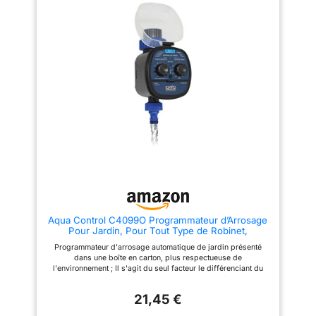
avoir à dévisser le
en cas de pluie vous permet de
programmateur d’arrosage La
suspendre votre programme
livraison comprend : 1 Gardena
pendant 1 à 7 jours et de le
programmateur d'arrosage
reprendre automatiquement,
Select
économisant ainsi de l'eau et de
l'argent.
Aqua Control C4099O Programmateur d’Arrosage
Pour Jardin, Pour Tout Type de Robinet,
Ouverture à 0 Bar. Ancien C4099N
Programmateur d'arrosage automatique de jardin présenté
dans une boîte en carton, plus respectueuse de
l'environnement ; Il s'agit du seul facteur le différenciant du
modèle C4099N Automatise l'arrosage selon la fréquence et la
durée que vous souhaiterez programmer. Fréquences : Toutes
21,45 €
les 1, 2, 3, 4, 5, 6, 8, 12, 24, 48, 72 heures ou une fois par
semaine. Durée : 1, 2, 3, 5, 10, 15, 20, 30, 60, 90 ou 120 minutes