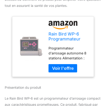
tout en assurant la santé de vos plantes.
Rain Bird WP-6
Programmateur
d'arrosage 0,15 x
Programmateur
0,15 x 0,15 cm
d'arrosage autonome 8
stations Alimentation :
pile 9 V. Résistant à l'eau
et étanche. Indice de
protection : IP 68. 3
programmes, 8 initiations
d'arrosage, temps de
Présentation du produit
programmation de 1
minute à 12 heures.
Le Rain Bird WP-6 est un programmateur d’arrosage compact
aux caractéristiques prometteuses. Ce produit, fabriqué par