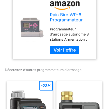
Rain Bird WP-6
Programmateur
d'arrosage 0,15 x
Programmateur
0,15 x 0,15 cm
d'arrosage autonome 8
stations Alimentation :
pile 9 V. Résistant à l'eau
et étanche. Indice de
protection : IP 68. 3
programmes, 8 initiations
d'arrosage, temps de
Découvrez d’autres programmateurs d’arrosage
programmation de 1
minute à 12 heures.
-23%