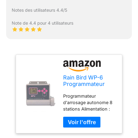
Notes des utilisateurs 4.4/5
Note de 4.4 pour 4 utilisateurs
Rain Bird WP-6
Programmateur
d'arrosage 0,15 x
Programmateur
0,15 x 0,15 cm
d'arrosage autonome 8
stations Alimentation :
pile 9 V. Résistant à l'eau
et étanche. Indice de
protection : IP 68. 3
programmes, 8 initiations