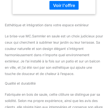
brise-vue traditionnels
en plastique. Elles
protègent parfaitement
du vent, du bruit, de la
lumière, de la poussière
Esthétique et intégration dans votre espace extérieur
et des regards indiscrets.
Les tapis sont également
Le brise-vue MC.Sammler en saule est un choix judicieux pour
parfaits pour le
revêtement des clôtures,
ceux qui cherchent à sublimer leur jardin ou leur terrasse. Sa
des terrains et des murs.
couleur naturelle et son design élégant s’intègrent
✅ 100 % produit naturel !
harmonieusement dans n’importe quel environnement
Les tapis sont fabriqués
extérieur. Je l’ai installé à la fois sur un patio et sur un balcon
à partir de saule (matière
en ville, et j’ai été ravi par son esthétique qui ajoute une
naturelle) et ont une
forme individuelle, aussi
touche de douceur et de chaleur à l’espace.
naturelle que possible, ce
qui souligne le caractère
Qualité et durabilité
naturel de votre jardin. ✅
Longue durée de vie !
Fabriquée en bois de saule, cette clôture se distingue par sa
Les clôtures en saule
solidité. Selon ma propre expérience, ainsi que les avis des
sont résistantes aux
clients, elle résiste bien aux intempéries et conserve son allure