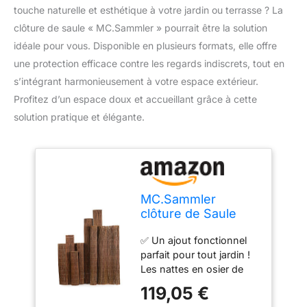
touche naturelle et esthétique à votre jardin ou terrasse ? La
clôture de saule « MC.Sammler » pourrait être la solution
idéale pour vous. Disponible en plusieurs formats, elle offre
une protection efficace contre les regards indiscrets, tout en
s’intégrant harmonieusement à votre espace extérieur.
Profitez d’un espace doux et accueillant grâce à cette
solution pratique et élégante.
MC.Sammler
clôture de Saule
pour Jardin et
✅ Un ajout fonctionnel
terrasse 22
parfait pour tout jardin !
differents formats
Les nattes en osier de
(180 x 500 cm)
haute qualité sont une
Brise-Vue pour
119,05 €
belle alternative aux
Patio et balcons