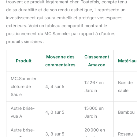
trouvent ce produit légèrement cher. Toutefois, compte tenu
si nécessaire de
de sa durabilité et de son rendu esthétique, il représente un
raccourcir légèrement le
tapis. ✅ Disponible en
investissement qui saura embellir et protéger vos espaces
plusieurs tailles ! Petit ?
extérieurs. Voici un tableau comparatif montrant le
Grand ? Pas de problème
positionnement du MC.Sammler par rapport à d’autres
Une large sélection de
produits similaires :
différentes variantes est
à votre disposition !
Hauteur : 80 cm - 200
Moyenne des
Classement
Produit
Matériau
cm, longueur : 300/500
commentaires
Amazon
cm
MC.Sammler
12 267 en
Bois de
clôture de
4, 4 sur 5
Jardin
saule
Saule
Autre brise-
15 000 en
4, 0 sur 5
Bambou
vue A
Jardin
Autre brise-
20 000 en
3, 8 sur 5
Roseau