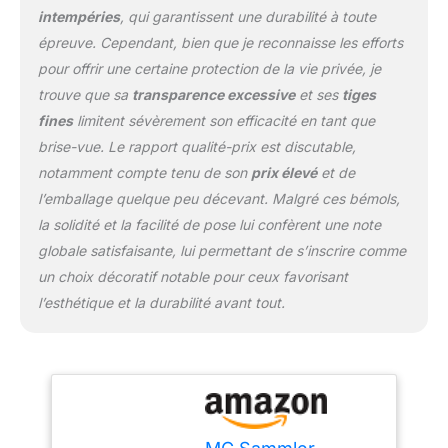
augmentée. ✅ Prête à
intempéries
, qui garantissent une durabilité à toute
l'emploi - montage
épreuve. Cependant, bien que je reconnaisse les efforts
extrêmement facile ! À
pour offrir une certaine protection de la vie privée, je
intervalles de 10 cm, les
trouve que sa
transparence excessive
et ses
tiges
tapis sont tissés avec du
fil galvanisé, ce qui
fines
limitent sévèrement son efficacité en tant que
garantit à la fois stabilité
brise-vue. Le rapport qualité-prix est discutable,
et flexibilité. Elles
notamment compte tenu de son
prix élevé
et de
peuvent donc être
l’emballage quelque peu décevant. Malgré ces bémols,
placées n'importe où. La
saillie de fil pratique sur le
la solidité et la facilité de pose lui confèrent une note
bord de chaque tapis
globale satisfaisante, lui permettant de s’inscrire comme
permet une connexion
un choix décoratif notable pour ceux favorisant
invisible de n'importe
l’esthétique et la durabilité avant tout.
quel nombre de tapis ou
si nécessaire de
raccourcir légèrement le
tapis. ✅ Disponible en
plusieurs tailles ! Petit ?
Grand ? Pas de problème
Une large sélection de