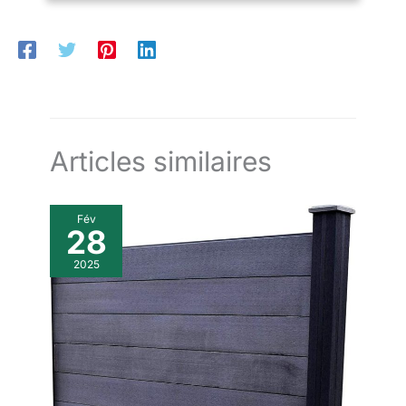
douche de jardin. INSTALLATION SANS PERÇAGE - Protection
sur la terrasse ou clôture de jardin : Support instantané. Le
tapis est facilement fixé avec des colliers de serrage, les tiges
sont reliées par du fil galvanisé. FAITAGE TENDANCE :
INTÉRIEUR & EXTÉRIEUR - À l'extérieur comme écran de
confidentialité - à l'intérieur comme revêtement mural élégant
avec des plantes artificielles : urfence rend tout plus beau !
Articles similaires
Fév
28
2025