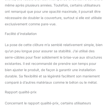
intempéries, robustes,
indéformables et
même après plusieurs années. Toutefois, certains utilisateurs
durables, en été comme
ont remarqué que pour une opacité maximale, il pourrait être
en hiver. Grâce à un
nécessaire de doubler la couverture, surtout si elle est utilisée
agent d'imprégnation
exclusivement comme pare-vue.
naturel, sa durabilité est
considérablement
Facilité d’installation
augmentée. ✅ Prête à
l'emploi - montage
La pose de cette clôture m’a semblé relativement simple, bien
extrêmement facile ! À
intervalles de 10 cm, les
qu’un peu longue pour assurer sa stabilité. J’ai utilisé des
tapis sont tissés avec du
serre-câbles pour fixer solidement le brise-vue aux structures
fil galvanisé, ce qui
existantes. Il est recommandé de prendre son temps pour
garantit à la fois stabilité
bien ajuster le produit, de façon à garantir une installation
et flexibilité. Elles
peuvent donc être
durable. Sa flexibilité et sa légèreté facilitent son maniement
placées n'importe où. La
comparé à d’autres matériaux comme le béton ou le métal.
saillie de fil pratique sur le
bord de chaque tapis
Rapport qualité-prix
permet une connexion
invisible de n'importe
Concernant le rapport qualité-prix, certains utilisateurs
quel nombre de tapis ou