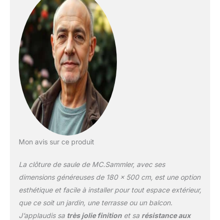
parfaits pour le
revêtement des clôtures,
des terrains et des murs.
✅ 100 % produit naturel !
Les tapis sont fabriqués
à partir de saule (matière
naturelle) et ont une
forme individuelle, aussi
naturelle que possible, ce
qui souligne le caractère
naturel de votre jardin. ✅
Longue durée de vie !
Les clôtures en saule
Mon avis sur ce produit
sont résistantes aux
intempéries, robustes,
La clôture de saule de MC.Sammler, avec ses
indéformables et
durables, en été comme
dimensions généreuses de 180 x 500 cm, est une option
en hiver. Grâce à un
esthétique et facile à installer pour tout espace extérieur,
agent d'imprégnation
que ce soit un jardin, une terrasse ou un balcon.
naturel, sa durabilité est
J’applaudis sa
très jolie finition
et sa
résistance aux
considérablement