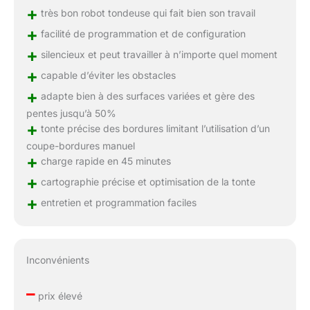
+
Automatique: La
très bon robot tondeuse qui fait bien son travail
tondeuse innovante
+
facilité de programmation et de configuration
GOAT détecte et définit
+
automatiquement tous
silencieux et peut travailler à n’importe quel moment
types de limites,
+
capable d’éviter les obstacles
cartographiant votre
+
adapte bien à des surfaces variées et gère des
jardin sans besoin de
marqueurs physiques.
pentes jusqu’à 50%
+
Les utilisateurs peuvent
tonte précise des bordures limitant l’utilisation d’un
facilement personnaliser
coupe-bordures manuel
la zone cartographiée
+
charge rapide en 45 minutes
grâce au contrôle à
+
cartographie précise et optimisation de la tonte
distance de l’application,
leur offrant un contrôle
+
entretien et programmation faciles
total sur la zone de
tonte. Cette intégration
fluide permet une
configuration rapide et
Inconvénients
facile, garantissant une
carte de jardin précise et
–
prix élevé
personnalisée pour des