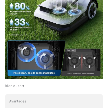
bordures avec TruEdge,
tondant jusqu'à 5 cm
des obstacles tels que
les murs ou clôtures.
Avec le LiDAR 3D-ToF et
sa caméra AI, il distingue
facilement les zones
d'herbe, même en cas de
différente hauteur. En
chevauchant les
bordures il garantit une
tonte complète de celles-
ci. Cette technologie
avancée, alimentée par
l’apprentissage profond
de l’IA, permet au GOAT
d’identifier précisément
Bilan du test
les limites de tonte et de
tondre sans effort près
des murs, clôtures et
Avantages
haies. Cartographie
Entièrement