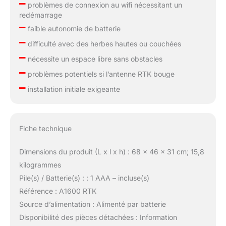
–
résultats de tonte
problèmes de connexion au wifi nécessitant un
optimaux. Cartes
redémarrage
–
Modifiables, Tonte
faible autonomie de batterie
Personnalisable: En se
–
difficulté avec des herbes hautes ou couchées
connectant à
–
l'application ECOVACS
nécessite un espace libre sans obstacles
HOME, le GOAT propose
–
problèmes potentiels si l’antenne RTK bouge
des modes de tonte
–
personnalisables et des
installation initiale exigeante
cartes modifiables. Les
utilisateurs peuvent
ajuster la vitesse, la
Fiche technique
hauteur de coupe et la
hauteur d'évitement des
Dimensions du produit (L x l x h) : 68 x 46 x 31 cm; 15,8
obstacles. La direction
de tonte peut être
kilogrammes
modifiée pour s'adapter
Pile(s) / Batterie(s) : : 1 AAA – incluse(s)
à divers paysages,
Référence : A1600 RTK
garantissant une
Source d’alimentation : Alimenté par batterie
couverture uniforme et
réduisant l'usure de la
Disponibilité des pièces détachées : Information