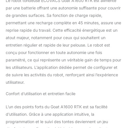
entretien du gazon sans
Le robot tondeuse ECOVACS Goat A1600 RTK est alimenté
effort grâce à la
par une batterie offrant une autonomie suffisante pour couvrir
plateforme Énergétique
de grandes surfaces. Sa fonction de charge rapide,
32V, offrant à la
permettant une recharge complète en 45 minutes, assure une
tondeuse une puissance
et une vitesse de coupe
reprise rapide du travail. Cette efficacité énergétique est un
exceptionnelles. Grâce à
atout majeur, notamment pour ceux qui souhaitent un
sa technologie de Coupe
entretien régulier et rapide de leur pelouse. Le robot est
à Double Disque, elle
conçu pour fonctionner en toute autonomie une fois
couvre jusqu'à 400 m²
paramétré, ce qui représente un véritable gain de temps pour
par heure à une vitesse
pouvant atteindre 0,7
les utilisateurs. L’application dédiée permet de configurer et
m/s, avec une largeur de
de suivre les activités du robot, renforçant ainsi l’expérience
coupe de 330 mm. La
utilisateur.
hauteur de coupe est
réglable entre 3 cm et 9
Confort d’utilisation et entretien facile
cm, permettant de
s’adapter facilement à
L’un des points forts du Goat A1600 RTK est sa facilité
différents types d’herbe
pour un gazon
d’utilisation. Grâce à une application intuitive, la
parfaitement entretenu à
programmation et le suivi des tontes deviennent un jeu
chaque passage.