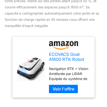
tonte précise, même sur des pentes allant jusqu’à 50 %, et
couvre efficacement des espaces jusqu’à 1600 m². Sa
capacité à cartographier automatiquement votre jardin et sa
fonction de charge rapide en 45 minutes vous offrent une
tranquillité d’esprit inégalée.
ECOVACS Goat
A1600 RTK Robot
Tondeuse sans Fil
Navigation RTK + Vision
périphérique 1600
Améliorée par LiDAR:
m², Navigation
Équipée du système de
RTK+Vision
navigation RTK LELS et
Améliorée par
de la technologie LiDAR
LiDAR, Charge
3D-ToF à l'état solide, la
Rapide 45 Min,
tondeuse atteint une
Tonte précise des
précision de
Bordures,