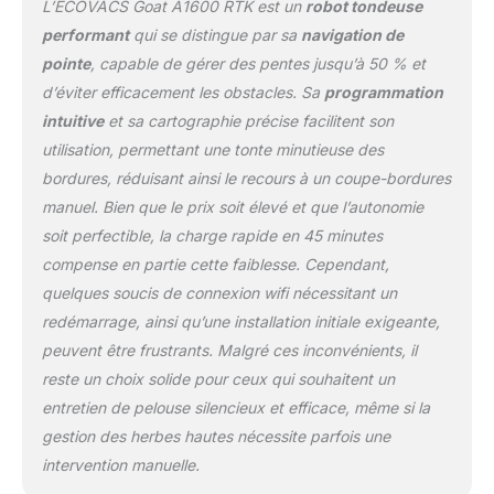
L’ECOVACS Goat A1600 RTK est un
robot tondeuse
Moteur 32V pour une
performant
qui se distingue par sa
navigation de
Coupe Rapide et
pointe
, capable de gérer des pentes jusqu’à 50 % et
Puissante: Profitez d’un
d’éviter efficacement les obstacles. Sa
programmation
entretien du gazon sans
effort grâce à la
intuitive
et sa cartographie précise facilitent son
plateforme Énergétique
utilisation, permettant une tonte minutieuse des
32V, offrant à la
bordures, réduisant ainsi le recours à un coupe-bordures
tondeuse une puissance
manuel. Bien que le prix soit élevé et que l’autonomie
et une vitesse de coupe
exceptionnelles. Grâce à
soit perfectible, la charge rapide en 45 minutes
sa technologie de Coupe
compense en partie cette faiblesse. Cependant,
à Double Disque, elle
quelques soucis de connexion wifi nécessitant un
couvre jusqu'à 400 m²
redémarrage, ainsi qu’une installation initiale exigeante,
par heure à une vitesse
pouvant atteindre 0,7
peuvent être frustrants. Malgré ces inconvénients, il
m/s, avec une largeur de
reste un choix solide pour ceux qui souhaitent un
coupe de 330 mm. La
entretien de pelouse silencieux et efficace, même si la
hauteur de coupe est
gestion des herbes hautes nécessite parfois une
réglable entre 3 cm et 9
cm, permettant de
intervention manuelle.
s’adapter facilement à