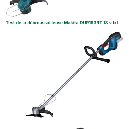
Test de la débroussailleuse Makita DUR193RT 18 v lxt