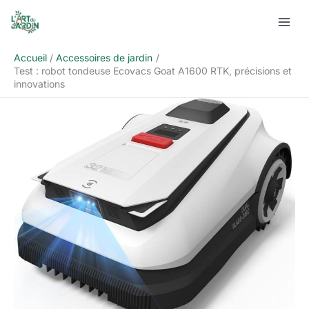
Aller
Rechercher
au
contenu
Accueil
Accessoires de jardin
Test : robot tondeuse Ecovacs Goat A1600 RTK, précisions et
innovations