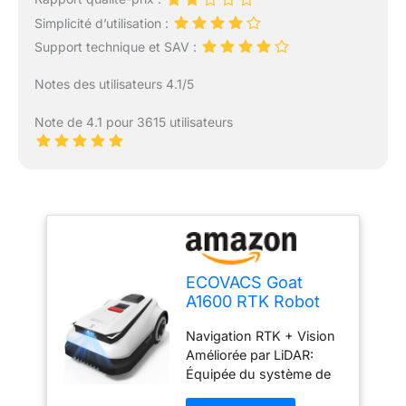
Simplicité d’utilisation :
Support technique et SAV :
Notes des utilisateurs 4.1/5
Note de 4.1 pour 3615 utilisateurs
ECOVACS Goat
A1600 RTK Robot
Tondeuse sans Fil
Navigation RTK + Vision
périphérique 1600
Améliorée par LiDAR:
m², Navigation
Équipée du système de
RTK+Vision
navigation RTK LELS et
Améliorée par