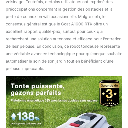
voisinage. Toutefois, certains utilisateurs ont exprimé des
algorithmes d'IA avancés
et un Lidar 3D-ToF, peut
préoccupations concernant la gestion des obstacles et la
détecter plus de 200
perte de connexion wifi occasionnelle. Malgré cela, le
objets communs du
consensus général est que le Goat A1600 RTK offre un
jardin et éviter tout
excellent rapport qualité-prix, surtout pour ceux qui
obstacle dépassant la
hauteur prédéfinie. Le
recherchent une solution autonome et efficace pour l’entretien
Lidar 3D-ToF mesure
de leur pelouse. En conclusion, ce robot tondeuse représente
également avec précision
une véritable avancée technologique pour quiconque souhaite
la distance aux
automatiser le soin de son jardin tout en bénéficiant d’une
obstacles. Cette
technologie garantit une
pelouse impeccable.
évitement d'obstacles
supérieure et améliore
considérablement la
sécurité avec un
minimum de zones non
tondues. Distance lame-
bordure de 5cm & Tonte
des bordures: GOAT
simplifie la tonte des