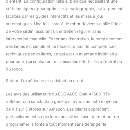
d’enfant. La configuration initiale, bien que nécessitant une
Recharge Ultra-rapide en
certaine rigueur pour optimiser la cartographie, est largement
45 mins: Le GOAT est
facilitée par les guides interactifs et les mises à jour
équipé d'une batterie
durable de 5Ah qui offre
automatiques. Une fois installé, le robot devient un allié fidèle
une expérience de
de votre jardin, assurant un entretien régulier sans
recharge ultra-rapide,
intervention manuelle. En termes d’entretien, le remplacement
minimisant les temps
des lames est simple et ne nécessite pas de compétences
d'arrêt. Le robot peut
couvrir 500 m² de terrain
techniques particulières, ce qui est un avantage indéniable
en seulement 2 heures, y
pour ceux qui souhaitent minimiser les efforts liés à l’entretien
compris le temps de
du robot.
recharge. Détection de
plus de 200 types
Retour d’expérience et satisfaction client
d'obstacles: Comparé
aux capteurs
Les avis des utilisateurs du ECOVACS Goat A1600 RTK
ultrasoniques ou pare-
reflètent une satisfaction générale, avec une note moyenne
chocs physiques, l'AIVI
3D d'ECOVACS,
de 4,1 sur 5 étoiles sur Amazon. Les clients apprécient
combinant une caméra
particulièrement sa performance silencieuse, permettant de
fisheye de 150°
programmer la tonte à tout moment sans déranger le
alimentée par des