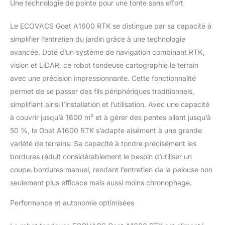
Une technologie de pointe pour une tonte sans effort
positionnement de
Cartographie
seulement 2 cm. Par
Automatique, Pente
rapport aux autres
50%
Le ECOVACS Goat A1600 RTK se distingue par sa capacité à
technologies RTK, elle
simplifier l’entretien du jardin grâce à une technologie
peut capter jusqu'à 40
avancée. Doté d’un système de navigation combinant RTK,
satellites sur 80 % de
vision et LiDAR, ce robot tondeuse cartographie le terrain
bandes de signal
supplémentaires, offrant
avec une précision impressionnante. Cette fonctionnalité
une vitesse de
permet de se passer des fils périphériques traditionnels,
connexion 4 fois plus
simplifiant ainsi l’installation et l’utilisation. Avec une capacité
rapide et une stabilité
à couvrir jusqu’à 1600 m² et à gérer des pentes allant jusqu’à
accrue de 30 % à
l’ombre. Dans les zones
50 %, le Goat A1600 RTK s’adapte aisément à une grande
ombragées (arbres ou
variété de terrains. Sa capacité à tondre précisément les
toits), le système de
bordures réduit considérablement le besoin d’utiliser un
positionnement visuel
coupe-bordures manuel, rendant l’entretien de la pelouse non
garantit une tonte
seulement plus efficace mais aussi moins chronophage.
continue et précise.
Moteur 32V pour une
Performance et autonomie optimisées
Coupe Rapide et
Puissante: Profitez d’un