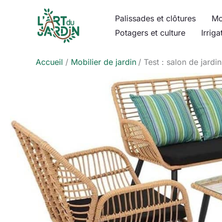
Aller
Palissades et clôtures
Mo
au
Potagers et culture
Irriga
contenu
Accueil
Mobilier de jardin
Test : salon de jardi