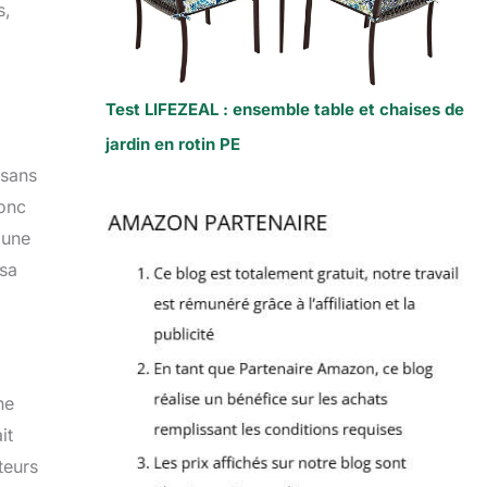
s,
Test LIFEZEAL : ensemble table et chaises de
jardin en rotin PE
 sans
donc
 une
 sa
he
it
teurs