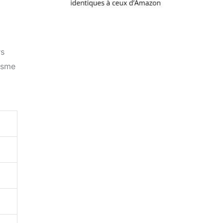
rs
lisme