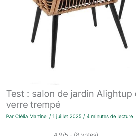
Test : salon de jardin Alightup
verre trempé
Par
Clélia Martinel
/
1 juillet 2025
/
4 minutes de lecture
4.9/5 - (8 votes)