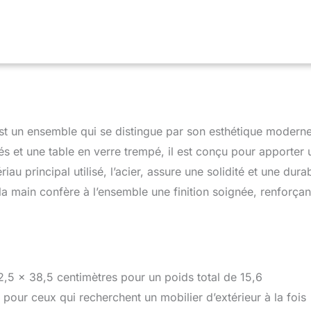
x 87 cm (L x l x h).La chaise Loveseat mesure 123 x 67 x 87 cm
le basse mesure 93 x 55 x 42 cm (L x l x h). [Nettoyage facile]-
re facilement lavé avec un tuyau flexible. Il est également
ns UV pour s'assurer que le rotin ne disparaît pas à la lumière du
ssembler]-Salon de jardin exterieur en resine avec tous les
aires, la mise en place est simple et peut àêtre maîtrisée en
 Aucun outil spécial ou expérience n'est requis.
est un ensemble qui se distingue par son esthétique moderne
 et une table en verre trempé, il est conçu pour apporter 
au principal utilisé, l’acier, assure une solidité et une durab
 la main confère à l’ensemble une finition soignée, renforçan
,5 x 38,5 centimètres pour un poids total de 15,6
pour ceux qui recherchent un mobilier d’extérieur à la fois