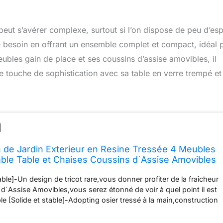
eut s’avérer complexe, surtout si l’on dispose de peu d’es
ce besoin en offrant un ensemble complet et compact, idéal 
ubles gain de place et ses coussins d’assise amovibles, il
e touche de sophistication avec sa table en verre trempé et
n de Jardin Exterieur en Resine Tressée 4 Meubles
le Table et Chaises Coussins d´Assise Amovibles
ble en Verre Trempé Gain de Place Osier Tressé à
ble]-Un design de tricot rare,vous donner profiter de la fraîcheur
 d´Assise Amovibles,vous serez étonné de voir à quel point il est
le [Solide et stable]-Adopting osier tressé à la main,construction
e en Verre trempé.Nous soutenons nos produits,n'hésitez pas à
 vous avez des questions [Gain de place]-Le canapé simple