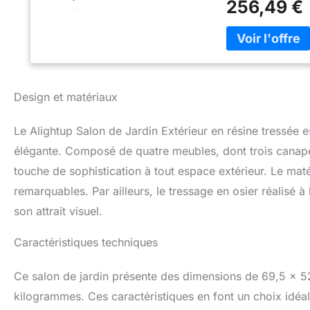
256,49 €
mesure 68.5 x 67 
(L x l x h).La tab
L'Ensemble peut êt
résistant aux rayo
soleil [Facile à a
composants nécess
Design et matériaux
quelques minutes.
Le Alightup Salon de Jardin Extérieur en résine tressée 
élégante. Composé de quatre meubles, dont trois canapés
touche de sophistication à tout espace extérieur. Le matéri
remarquables. Par ailleurs, le tressage en osier réalisé à
son attrait visuel.
Caractéristiques techniques
Ce salon de jardin présente des dimensions de 69,5 x 52
kilogrammes. Ces caractéristiques en font un choix idéal 