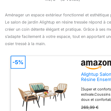
Aménager un espace extérieur fonctionnel et esthétique p
Le salon de jardin Alightup en résine tressée répond à 
créer un coin détente élégant et pratique. Grâce à ses me
s’adapte facilement à votre espace, tout en apportant un
osier tressé à la main.
-5%
Alightup Salo
Résine Ensemb
3 Canapé 1 Ta
[Super et conforta
la Main
estivale.Coussins
doux et confortab
en acier and Tabl
269,99 €
nous contacter si