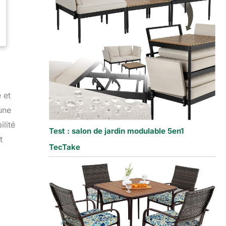
 et
une
ilité
Test : salon de jardin modulable 5en1
t
TecTake