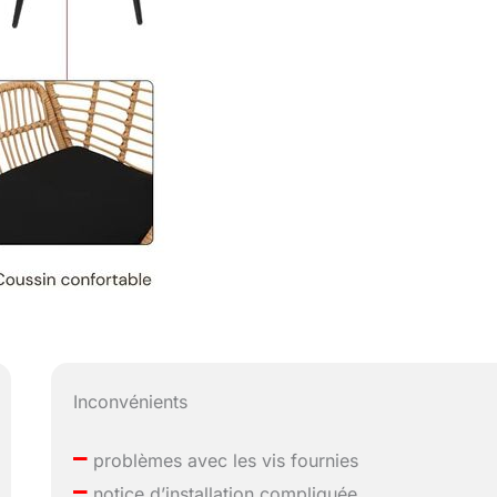
Inconvénients
–
problèmes avec les vis fournies
–
notice d’installation compliquée