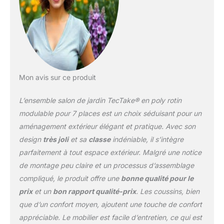
moment de détente, sa
versatilité s'adapte à
toutes les occasions.
DURABILITÉ ET
ÉLÉGANCE DU POLY-
ROTIN: Imaginez un
salon de jardin exterieur
Mon avis sur ce produit
qui résiste au temps et
aux éléments. Notre
L’ensemble salon de jardin TecTake® en poly rotin
tressage en poly-rotin,
non seulement donne
modulable pour 7 places est un choix séduisant pour un
une touche d'élégance à
aménagement extérieur élégant et pratique. Avec son
votre mobilier de jardin,
design
très joli
et sa
classe
indéniable, il s’intègre
mais est aussi résistant
parfaitement à tout espace extérieur. Malgré une notice
aux rayons UV. Un choix
idéal pour ceux qui
de montage peu claire et un processus d’assemblage
cherchent à allier style
compliqué, le produit offre une
bonne qualité pour le
lounge et durabilité dans
prix
et un
bon rapport qualité-prix
. Les coussins, bien
un salon jardin resine.
que d’un confort moyen, ajoutent une touche de confort
CONFORT ET
ROBUSTESSE ASSURÉS:
appréciable. Le mobilier est facile d’entretien, ce qui est