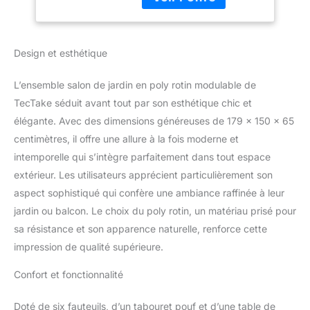
modulable, conçu pour
Amenagement
s'adapter à vos besoins.
Balcon
Composé de sept
modules individuels, ce
Design et esthétique
salon en rotin polyvalent
se transforme aisément
L’ensemble salon de jardin en poly rotin modulable de
pour créer un salon
TecTake séduit avant tout par son esthétique chic et
exterieur, un salon
balcon, ou un salon
élégante. Avec des dimensions généreuses de 179 x 150 x 65
jardin terrasse. Parfait
centimètres, il offre une allure à la fois moderne et
pour un ensemble repas
intemporelle qui s’intègre parfaitement dans tout espace
de jardin exterieur ou un
extérieur. Les utilisateurs apprécient particulièrement son
moment de détente, sa
versatilité s'adapte à
aspect sophistiqué qui confère une ambiance raffinée à leur
toutes les occasions.
jardin ou balcon. Le choix du poly rotin, un matériau prisé pour
DURABILITÉ ET
sa résistance et son apparence naturelle, renforce cette
ÉLÉGANCE DU POLY-
impression de qualité supérieure.
ROTIN: Imaginez un
salon de jardin exterieur
Confort et fonctionnalité
qui résiste au temps et
aux éléments. Notre
Doté de six fauteuils, d’un tabouret pouf et d’une table de
tressage en poly-rotin,