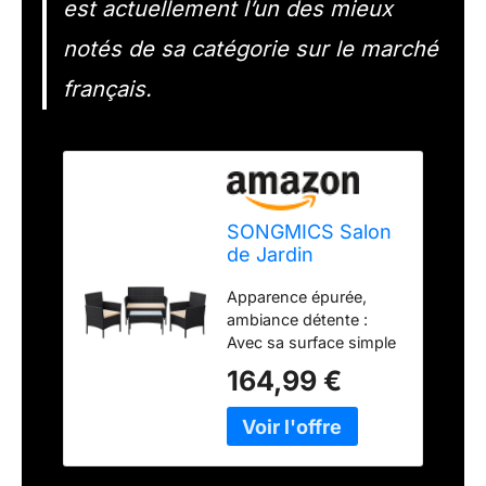
est actuellement l’un des mieux
notés de sa catégorie sur le marché
français.
SONGMICS Salon
de Jardin
Extérieur 4 Place
Apparence épurée,
en Résine
ambiance détente :
Tressée PE, pour
Avec sa surface simple
Patio, Balcon, 1
en résine tressée PE
Table, 2 Fauteuils
164,99 €
associée à des pieds
de Jardin et 1
en métal robustes, ce
Banquette
salon de jardin crée un
Extérieure 2
espace de relaxation
Places, Noir et
rassurant, tout en étant
Taupe