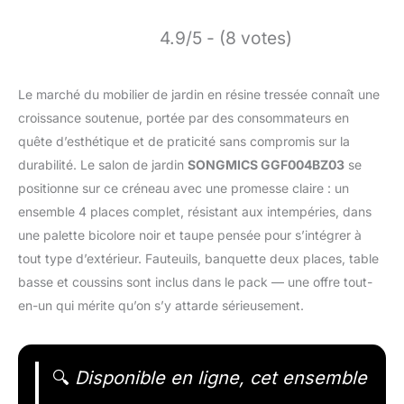
4.9/5 - (8 votes)
Le marché du mobilier de jardin en résine tressée connaît une
croissance soutenue, portée par des consommateurs en
quête d’esthétique et de praticité sans compromis sur la
durabilité. Le salon de jardin
SONGMICS GGF004BZ03
se
positionne sur ce créneau avec une promesse claire : un
ensemble 4 places complet, résistant aux intempéries, dans
une palette bicolore noir et taupe pensée pour s’intégrer à
tout type d’extérieur. Fauteuils, banquette deux places, table
basse et coussins sont inclus dans le pack — une offre tout-
en-un qui mérite qu’on s’y attarde sérieusement.
🔍
Disponible en ligne, cet ensemble