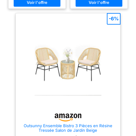
8 personnes : Doté de coussins
STRUCTURE SOLIDE : Ce salon
d’œil Montage facile :
épais et moelleux couleur
de jardin extérieur en résine
Des vis identiques,
beige, ce salon assure une
tressée au style épuré repose
assise des plus confortables. Il
sur des cadres en acier
des trous de perçage
-6%
se compose d’un canapé, de
galvanisé poudré, avec des
précis et une notice
deux fauteuils d’angle et d’une
teintes naturelles qui apportent
claire rendent
table basse, idéal pour partager
une ambiance chaleureuse
des instants de détente en toute
dehors ASSISE CONFORTABLE
l’assemblage très
convivialité. Table basse
AU QUOTIDIEN : Ce salon de
simple. Sans outil
pratique et solide : Dotée d’un
jardin extérieur avec 2 chaises
plateau en verre trempé
offre une assise spacieuse, des
supplémentaire, vous
capable de supporter jusqu’à
accoudoirs inclinés et des
installez rapidement
100 kg, cette table est parfaite
coussins moelleux lavables
vos nouveaux
pour accueillir apéritifs et
pour se détendre
objets déco. Sa conception
confortablement après une
meubles de jardin,
robuste garantit une utilisation
longue journée TABLE RONDE
sans casse-tête
sûre et durable au quotidien.
PRATIQUE ET STABLE : La table
Solidité et longévité : Fabriqué
de jardin extérieure avec
Utilisation
en résine tressée de haute
plateau en verre accueille
polyvalente : Pour le
qualité, ce salon résiste aux
boissons, collations ou objets
thé de l’après-midi au
intempéries et ne demande que
décoratifs; fixée par ventouses,
peu d’entretien, assurant une
elle reste élégante et stable
jardin, un moment de
utilisation durable en extérieur.
pour vos moments de détente
détente sur le balcon
Installation facile et entretien
INFORMATIONS SUR LA TABLE
simplifié : Grâce à la notice
DE JARDIN EXTÉRIEURE AVEC 2
ou un verre au bord
fournie, le montage se fait
CHAISES : Salon de jardin
de la piscine, ce
rapidement et sans difficulté.
extérieur. Chaises : 65l x 62P x
salon de terrasse
Outsunny Ensemble Bistro 3 Pièces en Résine
L’entretien est tout aussi simple
76H cm. Table : 45L x 45l x
Tressée Salon de Jardin Beige
: un chiffon humide suffit.
38H cm. Assise : 56l x 50P cm,
s’intègre facilement à
L’ensemble est livré en 3 colis
hauteur 39 cm. Charge max :