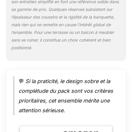
amovibles et le
son entretien simplifié en font une référence solide dans
plateau en verre se
sa gamme de prix. Quelques réserves subsistent sur
nettoient en un clin
l’épaisseur des coussins et la rigidité de la banquette,
d’œil Montage facile :
mais rien qui ne remette en cause l’intérêt global de
Des vis identiques,
l’ensemble. Pour une terrasse ou un balcon à meubler
des trous de perçage
précis et une notice
sans se ruiner, il constitue un choix cohérent et bien
claire rendent
positionné.
l’assemblage très
simple. Sans outil
supplémentaire, vous
installez rapidement
vos nouveaux
💬
Si la praticité, le design sobre et la
meubles de jardin,
sans casse-tête
complétude du pack sont vos critères
Utilisation
prioritaires, cet ensemble mérite une
polyvalente : Pour le
thé de l’après-midi au
attention sérieuse.
jardin, un moment de
détente sur le balcon
ou un verre au bord
de la piscine, ce