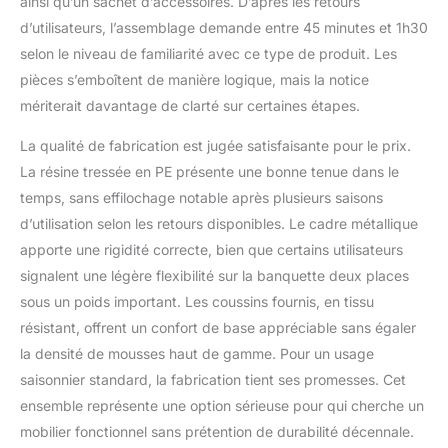
terrasse s’intègre
ainsi qu’un sachet d’accessoires. D’après les retours
facilement à tous vos
d’utilisateurs, l’assemblage demande entre 45 minutes et 1h30
espaces extérieurs et
selon le niveau de familiarité avec ce type de produit. Les
crée partout une
pièces s’emboîtent de manière logique, mais la notice
ambiance conviviale
mériterait davantage de clarté sur certaines étapes.
La qualité de fabrication est jugée satisfaisante pour le prix.
La résine tressée en PE présente une bonne tenue dans le
temps, sans effilochage notable après plusieurs saisons
d’utilisation selon les retours disponibles. Le cadre métallique
apporte une rigidité correcte, bien que certains utilisateurs
signalent une légère flexibilité sur la banquette deux places
sous un poids important. Les coussins fournis, en tissu
résistant, offrent un confort de base appréciable sans égaler
la densité de mousses haut de gamme. Pour un usage
saisonnier standard, la fabrication tient ses promesses. Cet
ensemble représente une option sérieuse pour qui cherche un
mobilier fonctionnel sans prétention de durabilité décennale.