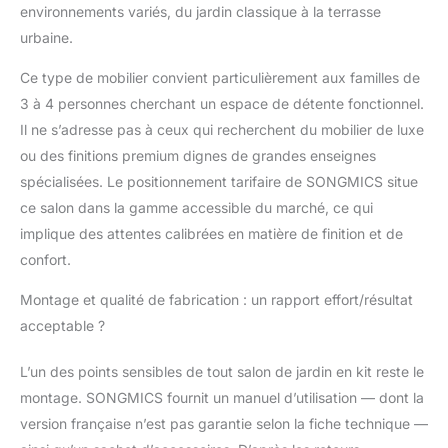
Les housses de
environnements variés, du jardin classique à la terrasse
coussins amovibles et
urbaine.
le plateau en verre se
nettoient en un clin
Ce type de mobilier convient particulièrement aux familles de
d’œil Montage facile :
3 à 4 personnes cherchant un espace de détente fonctionnel.
Des vis identiques, des
Il ne s’adresse pas à ceux qui recherchent du mobilier de luxe
trous de perçage précis
et une notice claire
ou des finitions premium dignes de grandes enseignes
rendent l’assemblage
spécialisées. Le positionnement tarifaire de SONGMICS situe
très simple. Sans outil
ce salon dans la gamme accessible du marché, ce qui
supplémentaire, vous
implique des attentes calibrées en matière de finition et de
installez rapidement
vos nouveaux meubles
confort.
de jardin, sans casse-
Montage et qualité de fabrication : un rapport effort/résultat
tête Utilisation
polyvalente : Pour le
acceptable ?
thé de l’après-midi au
jardin, un moment de
L’un des points sensibles de tout salon de jardin en kit reste le
détente sur le balcon
montage. SONGMICS fournit un manuel d’utilisation — dont la
ou un verre au bord de
version française n’est pas garantie selon la fiche technique —
la piscine, ce salon de