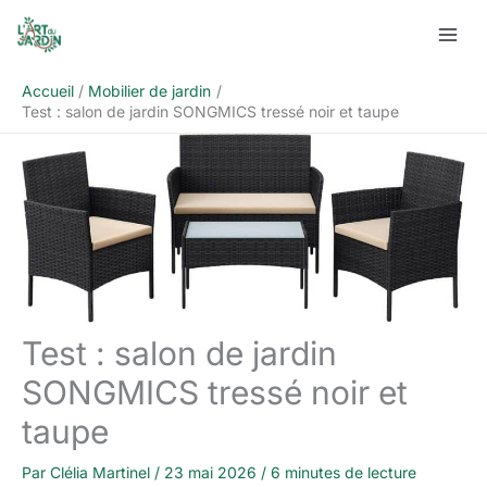
Aller
Rechercher
au
contenu
Accueil
Mobilier de jardin
Test : salon de jardin SONGMICS tressé noir et taupe
Test : salon de jardin
SONGMICS tressé noir et
taupe
Par
Clélia Martinel
/
23 mai 2026
/
6 minutes de lecture