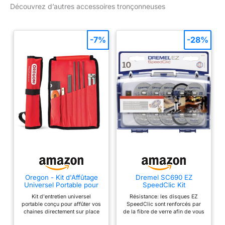
Découvrez d’autres accessoires tronçonneuses
-7%
-28%
Oregon - Kit d'Affûtage
Dremel SC690 EZ
Universel Portable pour
SpeedClic Kit
Tronçonneuse, Limes
d'Accessoires - Coffret
Kit d'entretien universel
Résistance: les disques EZ
Rondes 5/32" (4
de Meules à Tronçonner
portable conçu pour affûter vos
SpeedClic sont renforcés par
millimètres) / 3/16" (4,8
pour Outil Mulltifonction
chaines directement sur place
de la fibre de verre afin de vous
mm) / 7/32" (5,5 mm),
Rotatif, 10 Disques á
Kit complet : 3 limes rondes
offrir une très haute qualité
Lime Plate, Manche,
Tronçonner avec