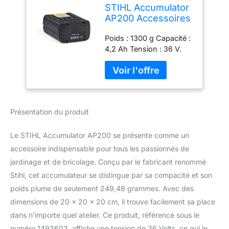
STIHL Accumulator
AP200 Accessoires
Tronçonneuses
Poids : 1300 g Capacité :
Jardinage Machines
4,2 Ah Tension : 36 V.
Présentation du produit
Le STIHL Accumulator AP200 se présente comme un
accessoire indispensable pour tous les passionnés de
jardinage et de bricolage. Conçu par le fabricant renommé
Stihl, cet accumulateur se distingue par sa compacité et son
poids plume de seulement 249,48 grammes. Avec des
dimensions de 20 x 20 x 20 cm, il trouve facilement sa place
dans n’importe quel atelier. Ce produit, référencé sous le
numéro 1493603, affiche une tension de 36 Volts, ce qui le