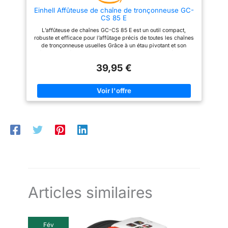
Einhell Affûteuse de chaîne de tronçonneuse GC-
CS 85 E
L’affûteuse de chaînes GC-CS 85 E est un outil compact,
robuste et efficace pour l’affûtage précis de toutes les chaînes
de tronçonneuse usuelles Grâce à un étau pivotant et son
échelle de réglage, il est possible d'ajuster avec précision
l’angle d'affûtage et ainsi aiguiser tous les maillons de la
39,95 €
chaîne repositionnement nécessaire Une butée de profondeur
protège la chaîne d'un affûtage trop en profondeur
Articles similaires
Fév