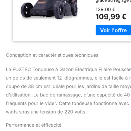
grâce au réglage
TRAVAIL RAPIDE :
129,00 €
d'énergie pendant 
109,99 €
l'aide d'un câbl
facilement la ton
RESPECTUEUSE DE
RME38 est égalem
seulement 96 dB,
EFFICACE : Avec l
Conception et caractéristiques techniques
réduites au minim
La FUXTEC Tondeuse à Gazon Électrique Filaire Poussée 
un poids de seulement 12 kilogrammes, elle est facile à
coupe de 38 cm est idéale pour les jardins de taille moy
d’utilisation. Le bac de ramassage, d’une capacité de 40 
fréquents pour le vider. Cette tondeuse fonctionne avec
watts sous une tension de 220 volts.
Performance et efficacité