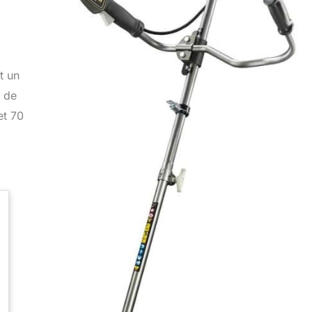
t un
é de
et 70