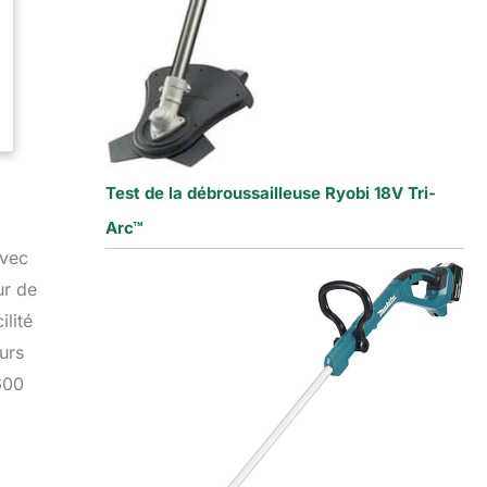
Test de la débroussailleuse Ryobi 18V Tri-
Arc™
Avec
ur de
lité
urs
600