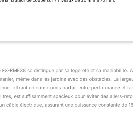
 de la hauteur de coupe sur 7 niveaux de 20 mm à 70 mm.
 la tondeuse à gazon 220 V garantit un apport constant
toute la durée de la tonte. Il suffit de la brancher sur le secteur à
e. LÉGÈRE : Le poids net de seulement 12 kg permet de manœuvrer
deuse à gazon et sert à la manipuler aisément. SILENCIEUSE ET
 L'ENVIRONNEMENT : Certes elle est puissante, mais la FX-
ent silencieuce, avec un niveau de puissance acoustique de
 elle assure un environnement de tonte calme. TRAVAIL
e bac de ramassage de 40L, les interruptions de la tonte sont
um et assurent un travail efficace.
FX-RME38 se distingue par sa légèreté et sa maniabilité. 
 manier, même dans les jardins avec des obstacles. La large
enne, offrant un compromis parfait entre performance et faci
litres, est suffisamment spacieux pour éviter des allers-reto
 un câble électrique, assurant une puissance constante de 1