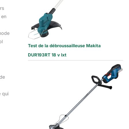
rs
 en
 mode
ol
Test de la débroussailleuse Makita
DUR193RT 18 v lxt
 de
e qui