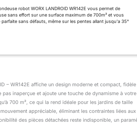
sous la Pluie, coupe près des Bordures)
 tondeuse robot WORX LANDROID WR142E vous permet de
ouse sans effort sur une surface maximum de 700m² et vous
e parfaite sans défauts, même sur les pentes allant jusqu'a 35°
ie Pratique - LANDROID tond pour vous en toute autonomie et
ême dans les passages les plus difficiles, dotée de la
a tondeuse robot LANDROID assure une tonte intelligente sans
uitive et connectée - Installation facile, pas besoin de fil de
 passages étroits. Module supplémentaire en option pour tous
les Landroid 2019 Évite les obstacles que les autres
 collisions quotidiennes endommagent également vos arbres,
 de jardin. Un Landroid avec l'option ACS évite tout cela: il
fort les obstacles.
 – WR142E affiche un design moderne et compact, fidèle
se pas inaperçue et ajoute une touche de dynamisme à votre
’à 700 m², ce qui la rend idéale pour les jardins de taille
 mouvement appréciable, éliminant les contraintes liées aux
ponibilité des pièces détachées reste indisponible, un param