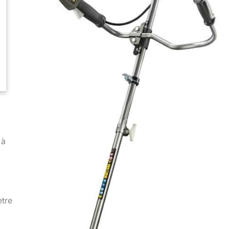
 à
ètre