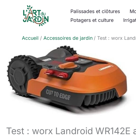
Aller
Palissades et clôtures
Mo
au
Potagers et culture
Irriga
contenu
Accueil
Accessoires de jardin
Test : worx Land
Test : worx Landroid WR142E a