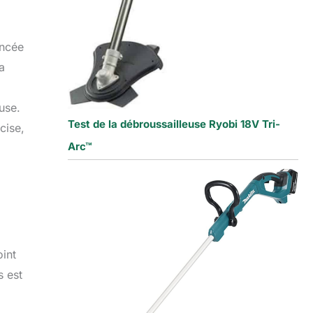
ancée
a
use.
Test de la débroussailleuse Ryobi 18V Tri-
cise,
Arc™
oint
s est