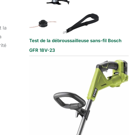
 la
a
Test de la débroussailleuse sans-fil Bosch
ité
GFR 18V-23