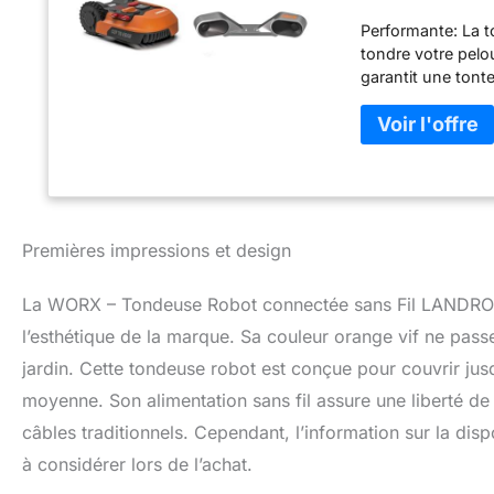
Facile, tond 
Performante: La
tondre votre pel
garantit une tont
même sous la plu
cela rapidement m
technologie AIA l
perte de temps Int
guidage dans les
les nouveaux modè
rencontrent. Les
Premières impressions et design
plantes et meubles
contourne sans ef
La WORX – Tondeuse Robot connectée sans Fil LANDROID
l’esthétique de la marque. Sa couleur orange vif ne pas
jardin. Cette tondeuse robot est conçue pour couvrir jusqu
moyenne. Son alimentation sans fil assure une liberté de
câbles traditionnels. Cependant, l’information sur la dis
à considérer lors de l’achat.