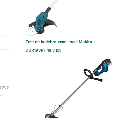
Test de la débroussailleuse Makita
DUR193RT 18 v lxt
 sous
s