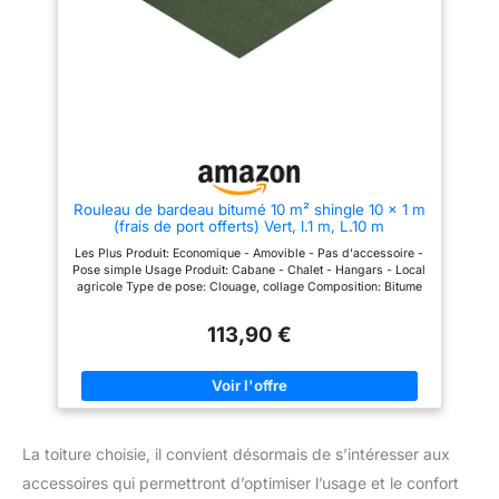
MONTAGE FACILE : facile à
MONTAGE FACILE : facile à
découper et rapide à poser –
découper et rapide à poser –
convient pour les nouvelles
convient pour les nouvelles
couvertures et les réfection de
couvertures et les réfection de
toitures, idéal pour les
toitures, idéal pour les
bricoleurs et les professionnels.
bricoleurs et les professionnels.
CONTENU DE LA LIVRAISON :
CONTENU DE LA LIVRAISON :
bardeaux de toiture
bardeaux de toiture
rectangulaires en bitume
rectangulaires en bitume
(dimensions par bardeau env.
(dimensions par bardeau env.
100 x 33 cm, épaisseur env. 2,9
100 x 33 cm, épaisseur env. 2,9
mm) de couleur noir et d'une
mm) de couleur vert et d'une
Rouleau de bardeau bitumé 10 m² shingle 10 x 1 m
surface de 2 m² (14 pièces).
surface de 2 m² (14 pièces).
(frais de port offerts) Vert, l.1 m, L.10 m
Les Plus Produit: Economique - Amovible - Pas d'accessoire -
Pose simple Usage Produit: Cabane - Chalet - Hangars - Local
agricole Type de pose: Clouage, collage Composition: Bitume
Reversible: NON
113,90 €
La toiture choisie, il convient désormais de s’intéresser aux
accessoires qui permettront d’optimiser l’usage et le confort