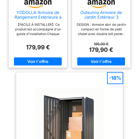
YODOLLA Armoire de
Outsunny Armoire de
Rangement Extérieure à
Jardin Extérieur 3
3 Niveaux,Abri de Jardin
Étagères 77 x 54 x 179
【FACILE À INSTALLER】Ce
DESIGN : Armoire abri de jardin
Métal
cm Gris
produit est accompagné d'un
compact en forme de petit
guide d'installation.Chaque
chalet avec double toit pente :
pièce est numérotée en détail.
pratique et élégant MULTI-
Deux personnes peuvent
RANGEMENT : Réduction pour
185,90 €
179,99 €
facilement s'en occuper, et il y a
outils extérieure dispose de 3
179,90 €
des instructions détaillées.
étagères latérales gauche avec
【ARMOIRE MÉTAL】Ce produit
niche inférieure + grand espace
en métal galvanisé d’un poids
de rangement + espace
total de 29 kg. Par rapport au
supérieur avec porte et loquet
plastique, qui est facile à
DURÉE DE VIE PÉRENNE :
plastifier au fil du temps, le
Cabane de jardin en bois de
-18%
métal est plus durable et peut
sapin poncé puis recouvert de
fournir une garantie de
deux couches de peinture
stockage fiable pour les outils
imperméable, finition bleu clair
et autres articles. 【3
ÉTANCHÉITÉ OPTIMALE : Toit à
ÉTAGÈRES AJUSTABLES】2
double pente bitumé, meuble
étagères librement réglables à
sur pieds afin de tenir au
l’intérieur, chacun avec une
maximum à l'écart de l'humidité
capacité de charge allant
du sol SÉCURITÉ : Cet abri de
jusqu’à 27,5 kg. Qu’il s’agisse
rangement extérieur doté d'une
d’un grand outil d’extérieur ou
grande porte principale et d'une
d’un petit élément essentiel
petite porte supérieure avec
pour l’intérieur, vous pouvez
verrous de sécurité
tirer le meilleur parti de votre