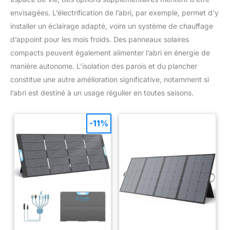
intérieur et en extérieur. 【Achat sans soucis】 Profitez d'un
service client convivial à vie d'un an. Nous sommes toujours là
envisagées. L’électrification de l’abri, par exemple, permet d’y
pour vous aider chaque fois que vous avez besoin de nous.
installer un éclairage adapté, voire un système de chauffage
d’appoint pour les mois froids. Des panneaux solaires
compacts peuvent également alimenter l’abri en énergie de
manière autonome. L’isolation des parois et du plancher
constitue une autre amélioration significative, notamment si
l’abri est destiné à un usage régulier en toutes saisons.
-11%