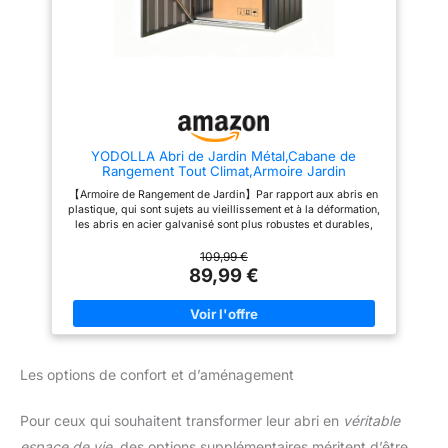
espace avec la flexibilité
nécessaire pour ranger vos
affaires. 【USAGES
D'INTÉRIEUR ET
D'EXTÉRIEUR】Conçu pour
l’intérieur et l’extérieur, il est
stable et fiable pour le stockage
de gros outils dans le jardin et
le magasin de voitures, et
convient également très bien
YODOLLA Abri de Jardin Métal,Cabane de
pour le petit stockage intérieur
Rangement Tout Climat,Armoire Jardin
pour répondre aux besoins de
stockage de divers scénarios.
【Armoire de Rangement de Jardin】Par rapport aux abris en
【SERVICE À CLIENTÈLE♥】Si
plastique, qui sont sujets au vieillissement et à la déformation,
vous avez des questions sur
les abris en acier galvanisé sont plus robustes et durables,
l’ensemble du processus
moins sujets aux bosses, imperméables et plus adaptés pour
d’achat, d’expédition et
une utilisation en extérieur à long terme. 【Facile à Installer】
109,99 €
d’installation, n’hésitez pas à
L'abri de rangement dispose d'un guide vidéo d'installation,
89,99 €
nous contacter et notre équipe y
deux personnes peuvent gérer l'installation et est livré avec
répondra en temps opportun
des instructions détaillées (français non garanti). 【Étagères
pour garantir une expérience
Réglables】: dispose d'un rabat amovible intégré qui permet
client de haute qualité.
de ranger proprement 8 arrosoirs de taille standard lorsqu'ils
sont fermés. Lorsqu'il est retiré, il peut accueillir de petits
outils de jardinage tels que les désherbeurs pour des solutions
Les options de confort et d’aménagement
de rangement polyvalentes. 【Rangement Intérieur & Extérieur
】 l'armoire d'extérieur résistante aux intempéries est une
solution de rangement en métal robuste de haute qualité,
Pour ceux qui souhaitent transformer leur abri en
véritable
pesant 43 kg et résistante aux vents forts. Chaque étagère
supporte jusqu'à 68 kg et convient pour une utilisation en
espace de vie
, des options supplémentaires méritent d’être