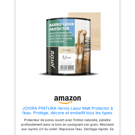
une protection optimale contre
adhérence. Facile à appliquer.
les rayons UV, l'humidité et les
Nettoyage à l'eau Dilution prête
intempéries, même sous une
à l'emploi. Si vous devez diluer
pluie battante. Garantie 8 ans,
5 % avec de l'eau. Rendement
elle préserve durablement vos
10 – 12 m²/L selon type et état
boiseries Formule Antifongique
du support. Séchage 30 – 60
: renforcée en agents
min. environ 2 – 3 h. Utilisation
antifongiques, cette lasure
extérieure/intérieure.
prévient le développement des
Application pinceau, rouleau,
mousses, des champignons et
pistolet. Mode d'emploi 1.
des moisissures qui pourraient
Préparation du bois neuf : le
noircir et dégrader le support
bois doit être sec et propre de
au fil du temps, assurant une
la poussière, des graisses et
protection saine et un rendu
d'autres impuretés, avec une
esthétique durable Utilisation :
teneur en humidité ne
idéale en rénovation, cette
dépassant pas 18-20 %. Poncer
lasure extérieure ne laisse pas
le bois dans le sens du grain
de trace et se pose sur
pour ouvrir les pores,
d'anciennes lasures. Elle
améliorant ainsi l'adhérence et
s'applique facilement au
la finition finale. Homogénéiser
pinceau ou à la brosse plate et
le produit avant et pendant
sèche rapidement, en environ 4
l'utilisation. Appliquez 1 ou 2
heures entre deux couches,
couches de Lasure Protecteur
JOVIRA PINTURA Vernis Lasur Matt Protector à
pour un chantier sans attente
Hydrofuge. 2. Bois tropicaux :
l’eau. Protège, décore et embellit tous les types
Bondex, Expert du Bois : forte
nous recommandons
de bois. (750 Millilitres, Incolore)
de plus d'un siècle
d'appliquer l'apprêt de fond
Protecteur de pores ouvert avec finition naturelle, pénètre
d'expérience dans l'univers du
pour bloquer les taninos réf.
profondément dans le bois en soulignant son grain. Résistant
bois, la marque Bondex
5653, évite les taches et les
aux rayons UV du soleil. Repousse l’eau. Séchage rapide. Sa
propose des produits de haute
saignements. Il s'agit ensuite
structure microporeuse permet la transpiration en régulant son