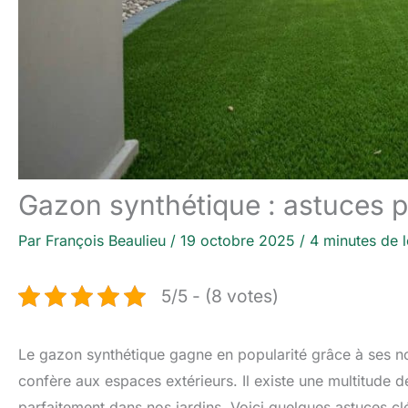
Gazon synthétique : astuces p
Par
François Beaulieu
/
19 octobre 2025
/
4 minutes de l
5/5 - (8 votes)
Le gazon synthétique gagne en popularité grâce à ses no
confère aux espaces extérieurs. Il existe une multitude d
parfaitement dans nos jardins. Voici quelques astuces clé