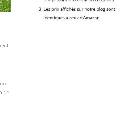
ment
surer
on de