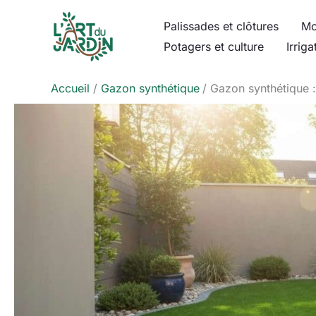
Aller
Palissades et clôtures
Mo
au
Potagers et culture
Irriga
contenu
Accueil
Gazon synthétique
Gazon synthétique :