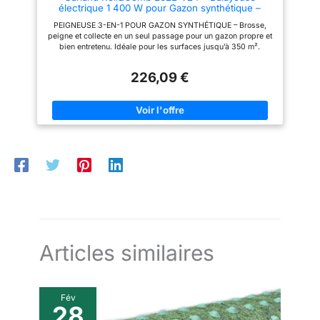
électrique 1 400 W pour Gazon synthétique –
régulière aide à maintenir le poil
Brosseuse légère avec Sac de 30 L, Largeur 30
et à garder votre gazon en bon
PEIGNEUSE 3-EN-1 POUR GAZON SYNTHÉTIQUE – Brosse,
cm, Guidon oscillant, Hauteur réglable
état plus longtemps. Pas de
peigne et collecte en un seul passage pour un gazon propre et
changement de brosse : le
bien entretenu. Idéale pour les surfaces jusqu’à 350 m².
rouleau de brosse peut être
UTILISATION BIDIRECTIONNELLE INTELLIGENTE – En poussant
retiré rapidement et facilement
vers l’avant, elle brosse et peigne le gazon; en tirant vers
sans outils. Appuyez
226,09 €
l’arrière, elle continue à peigner et à collecter les débris pour
simplement sur les boutons de
laisser le gazon comme neuf. ROULEAU BREVETÉ À HAUTEUR
déverrouillage et faites glisser
RÉGLABLE – Adaptez la profondeur du brossage selon le type
la brosse vers l'extérieur pour
de gazon artificiel. Soulève les fibres pour restaurer leur
le nettoyage ou le
volume naturel. GUIDON ERGONOMIQUE AVEC BRAS
remplacement.
OSCILLANT – Améliore la maniabilité, permet un nettoyage
facile sous le mobilier et dans les coins étroits. CONCEPTION
LÉGÈRE ET COMPACTE – Avec une largeur de travail de 30 cm
et un poids de 9 kg, elle est facile à transporter, à utiliser et à
ranger. Sac de collecte intégré de 30 L.
Articles similaires
Fév
28