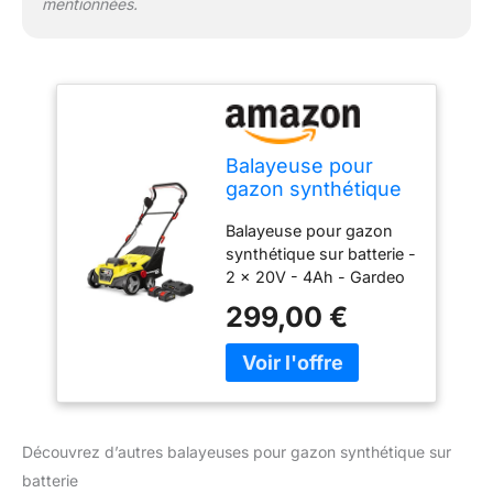
mentionnées.
Balayeuse pour
gazon synthétique
sur batterie - 2 x
Balayeuse pour gazon
20V - 4Ah - Gardeo
synthétique sur batterie -
Pro
2 x 20V - 4Ah - Gardeo
Pro Type de produit:
299,00 €
LAWN MOWER Marque:
GARDEO PRO
Découvrez d’autres balayeuses pour gazon synthétique sur
batterie