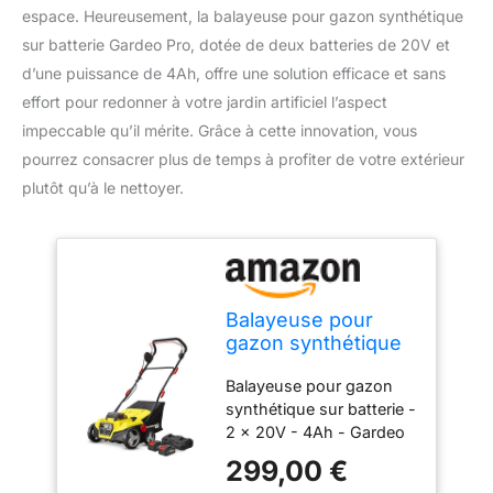
espace. Heureusement, la balayeuse pour gazon synthétique
sur batterie Gardeo Pro, dotée de deux batteries de 20V et
d’une puissance de 4Ah, offre une solution efficace et sans
effort pour redonner à votre jardin artificiel l’aspect
impeccable qu’il mérite. Grâce à cette innovation, vous
pourrez consacrer plus de temps à profiter de votre extérieur
plutôt qu’à le nettoyer.
Balayeuse pour
gazon synthétique
sur batterie - 2 x
Balayeuse pour gazon
20V - 4Ah - Gardeo
synthétique sur batterie -
Pro
2 x 20V - 4Ah - Gardeo
Pro Type de produit:
299,00 €
LAWN MOWER Marque: