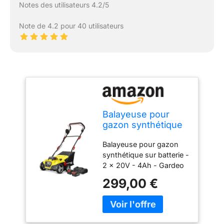
Notes des utilisateurs 4.2/5
Note de 4.2 pour 40 utilisateurs
Balayeuse pour
gazon synthétique
sur batterie - 2 x
Balayeuse pour gazon
20V - 4Ah - Gardeo
synthétique sur batterie -
Pro
2 x 20V - 4Ah - Gardeo
Pro Type de produit:
299,00 €
LAWN MOWER Marque:
GARDEO PRO