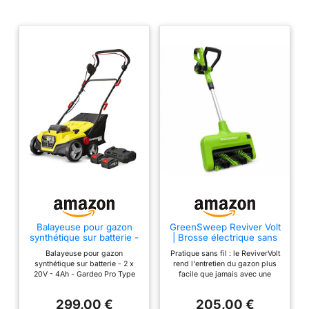
Balayeuse pour gazon
GreenSweep Reviver Volt
synthétique sur batterie -
| Brosse électrique sans
2 x 20V - 4Ah - Gardeo
fil pour gazon artificiel,
Balayeuse pour gazon
Pratique sans fil : le ReviverVolt
Pro
nettoyeur de gazon léger,
synthétique sur batterie - 2 x
rend l'entretien du gazon plus
restaure les fibres
20V - 4Ah - Gardeo Pro Type
facile que jamais avec une
d'herbe aplaties, soulève
de produit: LAWN MOWER
flexibilité et une liberté sans fil.
la saleté, les débris et les
Marque: GARDEO PRO
Le puissant moteur de 20 V et la
poils d'animaux
299,00 €
205,00 €
batterie G Core 4 Ah offrent