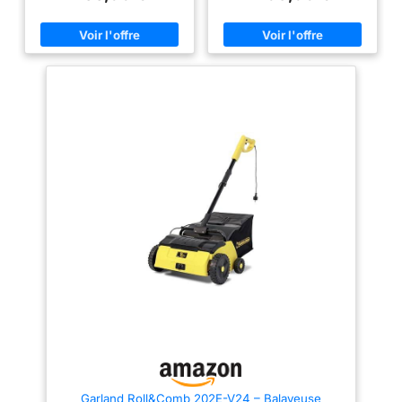
jusqu'à 30 minutes de temps de
fonctionnement pour une
performance de nettoyage sans
fil. Gazon mat restaure : conçu
pour une liberté totale, le
ReviverVolt vous permet
d'atteindre toutes les zones de
votre pelouse sans les
contraintes de câbles ou de
prises de courant. Il soulève les
fibres aplaties et mates pour
restaurer le volume et l'ampleur
tout en éliminant la saleté et la
poussière incrustées pour un
aspect rafraîchi, comme neuf.
Résultats puissants : la brosse
rotative de 30,5 cm de large,
800 tr/min glisse en douceur
sur le gazon pour soulever et
raviver la profondeur et
l'épaisseur du poil. Le contrôle
de vitesse variable vous permet
de régler l'intensité en fonction
de votre gazon pour de
meilleurs résultats. Sentez la
différence : en quelques
passages, l'herbe plate et
compacte se transforme en une
pelouse plus douce, plus pleine
Garland Roll&Comb 202E-V24 – Balayeuse
et plus naturelle. Une utilisation